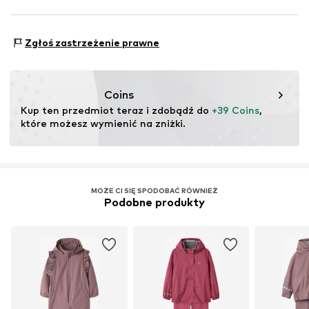
testu
Ten produkt zawiera materiały pochodzące z recyklingu
Funkcje: Oddychające
(pre- lub postkonsumenckie). Korzystanie z materiałów
Zgłoś zastrzeżenie prawne
Funkcje: Odblaskowe
pochodzących z recyklingu może zmniejszyć
Funkcje: Wodoodporny
zapotrzebowanie na surowce, uniknąć odpadów i chronić
zasoby naturalne.
Funkcje: Wodoodporność
Coins
Zespół: Zapięcia z przodu
Kup ten przedmiot teraz i zdobądź do 
+39 Coins
, 
Więcej
które możesz wymienić na zniżki.
MOŻE CI SIĘ SPODOBAĆ RÓWNIEŻ
Podobne produkty