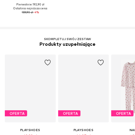
Pierwotnie: 192,90 zł
Ostatnia najniższa cena:
159,90 zł
-4%
SKOMPLETUJ SWÓJ ZESTAW
Produkty uzupełniające
OFERTA
OFERTA
OFERTA
PLAYSHOES
PLAYSHOES
NA