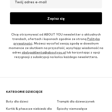
Twój adres e-mail
Zapisz się
Chcę otrzymywać od ABOUT YOU newsletter o aktualnych
trendach, ofertach i kuponach zgodnie ze stroną
Polityka
prywatności
. Możesz wycofać swoją zgodę w dowolnym
momencie ze skutkiem na przyszłość, wysyłając wiadomość na
adres
obslugaklienta@aboutyou.pl
lub korzystając z opcji
rezygnacji z subskrypcji na końcu każdego newslettera.
KATEGORIE DZIECIĘCE
Buty dla dzieci
Trampki dla dziewczynek
Kurtki & płaszcze niebieski dla
Śpiochy niemowlęce