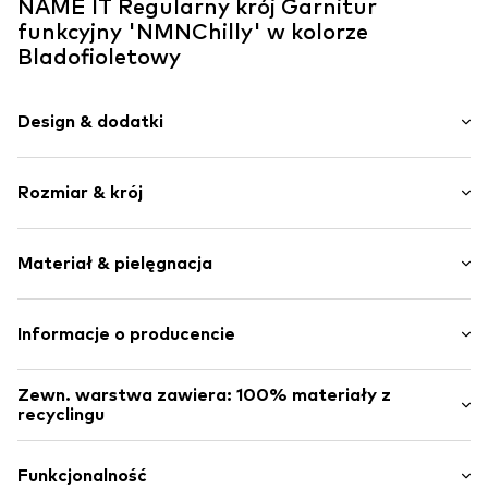
NAME IT Regularny krój Garnitur
funkcyjny 'NMNChilly' w kolorze
Bladofioletowy
Design & dodatki
Jednolite kolory
Rozmiar & krój
Pikowania
Gładka tkanina
Długość rękawa: Długi rękaw
Elementy odblaskowe
Materiał & pielęgnacja
Długość: Długi / Maxi
Lekko wypełnione
Krój: Regularny krój
2-częściowy
Materiał wierzchni: 100% Poliester - PES (z recyclingu)
Informacje o producencie
Zamek błyskawiczny
Podszewka: 100% Poliester - PES
Nr artykułu
NAIa1u2002000001
Bestseller Textilhandels GmbH
Kraj pochodzenia: Chiny
Zewn. warstwa zawiera: 100% materiały z
Modering 1
recyclingu
22457 Hamburg
DE
Wykonane z:
Poliester z recyklingu
www.bestseller.com
Dowód:
Deklaracja dostawcy dotycząca niezależnego
Funkcjonalność