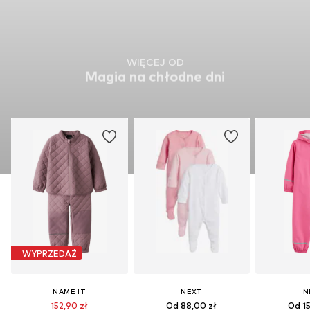
WIĘCEJ OD
Magia na chłodne dni
WYPRZEDAŻ
NAME IT
NEXT
N
152,90 zł
Od 88,00 zł
Od 15