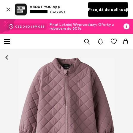
ABOUT YOU App
Przejdź do aplikacji
(152 700)
Finał Letniej Wyprzedaży: Oferty z
03
D
06
G
49
M
04
S
rabatem do 60%