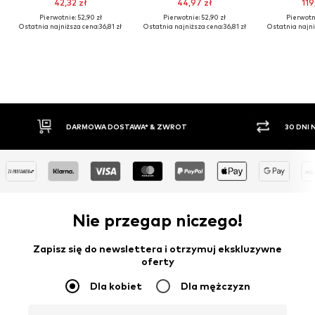
42,32 zł
44,97 zł
119
Pierwotnie: 52,90 zł
Pierwotnie: 52,90 zł
Pierwotni
Ostatnia najniższa cena:
36,81 zł
Ostatnia najniższa cena:
36,81 zł
Ostatnia najni
30 DNI NA ZWROT TOWARU
PŁATNO
Nie przegap niczego!
Zapisz się do newslettera i otrzymuj ekskluzywne
oferty
Dla kobiet
Dla mężczyzn