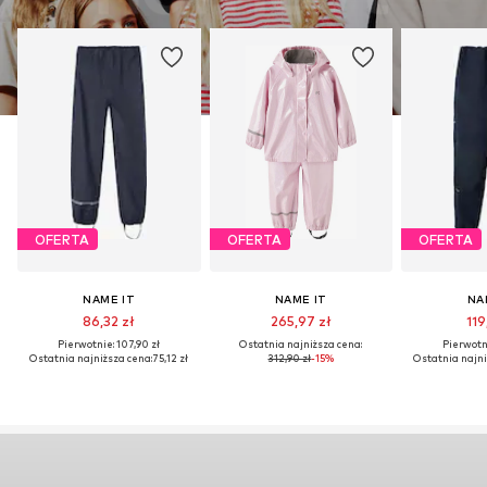
OFERTA
OFERTA
OFERTA
NAME IT
NAME IT
NA
86,32 zł
265,97 zł
119
Pierwotnie: 107,90 zł
Ostatnia najniższa cena:
Pierwotni
Ostatnia najniższa cena:
75,12 zł
312,90 zł
-15%
Ostatnia najni