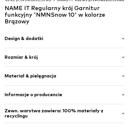
NAME IT Regularny krój Garnitur
funkcyjny 'NMNSnow 10' w kolorze
Brązowy
Design & dodatki
Jednolite kolory
Rozmiar & krój
Szwy w jednym odcieniu
Elementy odblaskowe
Długość rękawa: Długi rękaw
Ciepła podszewka
Materiał & pielęgnacja
Długość: Długi / Maxi
1-częściowy
Krój: Regularny krój
Zamek błyskawiczny
Materiał wierzchni: 100% Poliester - PES
Informacje o producencie
Nr artykułu
NAI9v42004000001
Podszewka i wypełnienie: 100% Poliester - PES
Bestseller Textilhandels GmbH
Kraj pochodzenia: Chiny
Zewn. warstwa zawiera: 100% materiały z
Modering 1
recyclingu
Pranie w 40 ° C
22457 Hamburg
Nie czyścić chemicznie
DE
Wykonane z:
Poliester z recyklingu