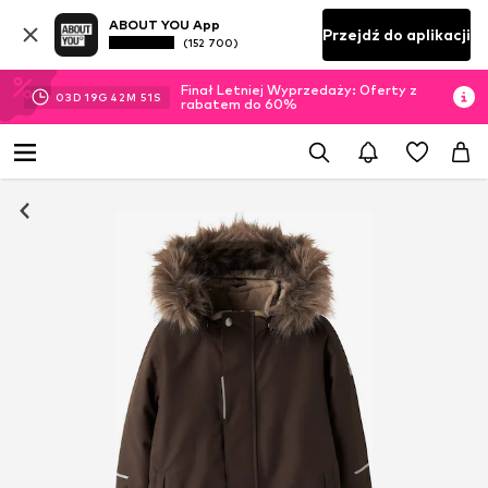
ABOUT YOU App
Przejdź do aplikacji
(152 700)
Finał Letniej Wyprzedaży: Oferty z
03
D
19
G
42
M
51
S
rabatem do 60%