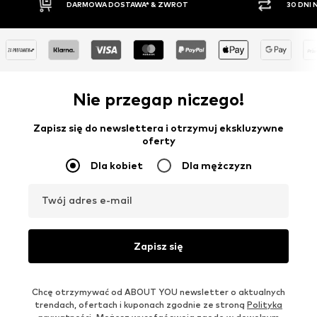
DARMOWA DOSTAWA* & ZWROT
30 DNI
Nie przegap niczego!
Zapisz się do newslettera i otrzymuj ekskluzywne
oferty
Dla kobiet
Dla mężczyzn
Twój adres e-mail
Zapisz się
Chcę otrzymywać od ABOUT YOU newsletter o aktualnych
trendach, ofertach i kuponach zgodnie ze stroną
Polityka