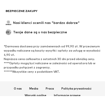
BEZPIECZNE ZAKUPY
Nasi klienci ocenili nas "bardzo dobrze"
Twoje dane są u nas bezpieczne
*Darmowa dostawa przy zamówieniach od 99,90 zł. W przeciwnym
wypadku naliczane są koszty wysyłki i opłaty za usługę w wysokości
4,90 zł.
Najniższa cena całkowita z ostatnich 30 dni przed obniżką ceny.
****Opłaty mogą być naliczane w zależności od operatora lub w
przypadku połączeń z zagranicy.
******Wszystkie ceny z podatkiem VAT.
O nas
Media
Praca
Polityka prywatności
Warunki ogólne
Informacje prawne
Ułatwienia dostępu
Bezpieczeństwo produktu