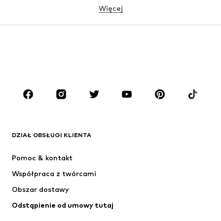
Więcej
DZIEWCZYNKI
Dzieci (92-140 cm)
Młodzież (140-176 cm)
CHŁOPCY
Dzieci (92-140 cm)
Młodzież (140-176 cm)
MARKI
ADIDAS ORIGINALS
Nike Sportswear
Next
ADIDAS SPORTSWEAR
DZIAŁ OBSŁUGI KLIENTA
Jordan
NIKE
Pomoc & kontakt
ADIDAS PERFORMANCE
NAME IT
Współpraca z twórcami
Obszar dostawy
Odstąpienie od umowy tutaj