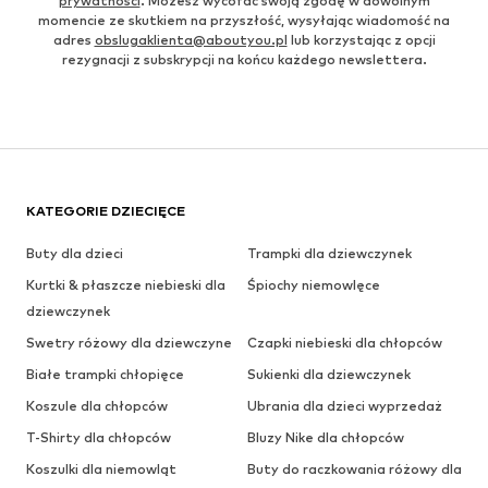
prywatności
. Możesz wycofać swoją zgodę w dowolnym
momencie ze skutkiem na przyszłość, wysyłając wiadomość na
adres
obslugaklienta@aboutyou.pl
lub korzystając z opcji
rezygnacji z subskrypcji na końcu każdego newslettera.
KATEGORIE DZIECIĘCE
Buty dla dzieci
Trampki dla dziewczynek
Kurtki & płaszcze niebieski dla
Śpiochy niemowlęce
dziewczynek
Swetry różowy dla dziewczyne
Czapki niebieski dla chłopców
Białe trampki chłopięce
Sukienki dla dziewczynek
Koszule dla chłopców
Ubrania dla dzieci wyprzedaż
T-Shirty dla chłopców
Bluzy Nike dla chłopców
Koszulki dla niemowląt
Buty do raczkowania różowy dla