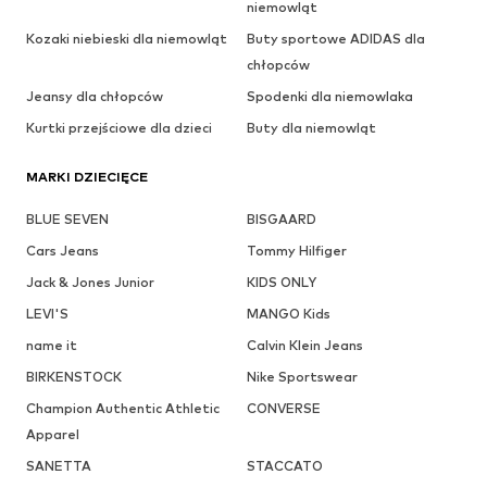
niemowląt
Kozaki niebieski dla niemowląt
Buty sportowe ADIDAS dla
chłopców
Jeansy dla chłopców
Spodenki dla niemowlaka
Kurtki przejściowe dla dzieci
Buty dla niemowląt
MARKI DZIECIĘCE
BLUE SEVEN
BISGAARD
Cars Jeans
Tommy Hilfiger
Jack & Jones Junior
KIDS ONLY
LEVI'S
MANGO Kids
name it
Calvin Klein Jeans
BIRKENSTOCK
Nike Sportswear
Champion Authentic Athletic
CONVERSE
Apparel
SANETTA
STACCATO