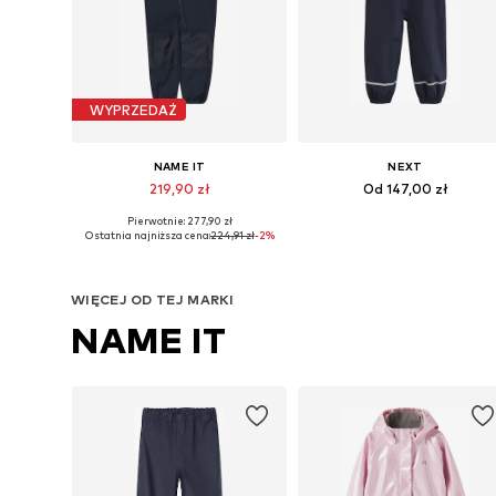
WYPRZEDAŻ
NAME IT
NEXT
219,90 zł
Od 147,00 zł
Pierwotnie: 277,90 zł
Dostępne w różnych rozmiarach
Dostępne w różnych rozmiarach
Ostatnia najniższa cena:
224,91 zł
-2%
Dodaj do koszyka
Dodaj do koszyka
WIĘCEJ OD TEJ MARKI
NAME IT