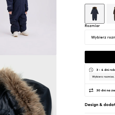
Rozmiar
Wybierz roz
3 - 4 dni ro
Wybierz rozmiar,
30 dni na z
Design & dodat