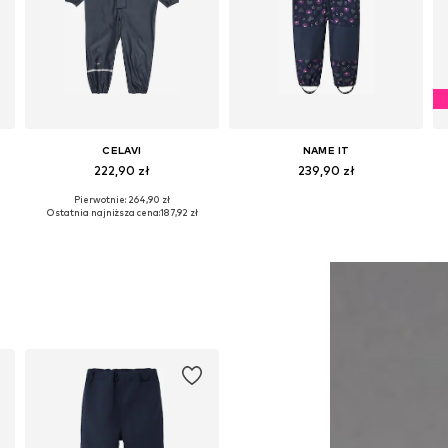
CELAVI
NAME IT
222,90 zł
239,90 zł
Pierwotnie: 264,90 zł
Dostępne rozmiary: 70, 80 Rozmiary normalne, 90 Rozmiary normalne, 100 Rozmiary normalne
Dostępne w różnych rozmiarach
Ostatnia najniższa cena:
187,92 zł
Dodaj do koszyka
Dodaj do koszyka