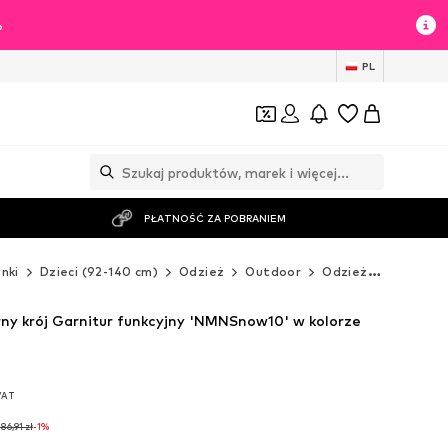
%
PL
PŁATNOŚĆ ZA POBRANIEM
nki
Dzieci (92-140 cm)
Odzież
Outdoor
Odzież przeciwdeszczowa
ny krój Garnitur funkcyjny 'NMNSnow10' w kolorze
VAT
VAT
86,91 zł
-1%
86,91 zł
-1%