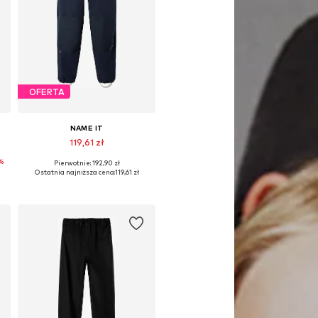
OFERTA
NAME IT
119,61 zł
%
Pierwotnie: 192,90 zł
, 104, 110, 116, 122
Dostępne w różnych rozmiarach
Ostatnia najniższa cena:
119,61 zł
Dodaj do koszyka