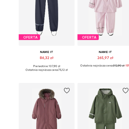
OFERTA
OFERTA
NAME IT
NAME IT
86,32 zł
265,97 zł
Ostatnia najniższa cena:
312,90 zł
-15
Pierwotnie: 107,90 zł
Dostępne w różnych rozmiarach
Dostępne rozmiary: 92, 98
Ostatnia najniższa cena:
75,12 zł
Dodaj do koszyka
Dodaj do koszyka