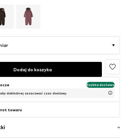
miar
Dodaj do koszyka
bocze
Szybka dostawa
 aby dokładniej oszacować czas dostawy.
wrot towaru
ki