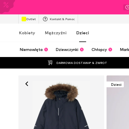
Outlet
Kontakt & Pomoc
Kobiety
Mężczyźni
Dzieci
Niemowlęta
Dziewczynki
Chłopcy
Mark
DARMOWA DOSTAWA* & ZWROT
Dzieci