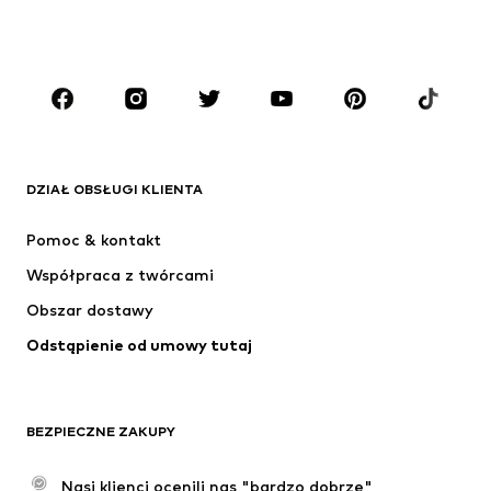
CHŁOPCY
Dzieci (92-140 cm)
Młodzież (140-176 cm)
MARKI
ADIDAS ORIGINALS
Nike Sportswear
Next
ADIDAS SPORTSWEAR
DZIAŁ OBSŁUGI KLIENTA
NIKE
ADIDAS PERFORMANCE
Pomoc & kontakt
SUPERFIT
NAME IT
Współpraca z twórcami
Obszar dostawy
Odstąpienie od umowy tutaj
BEZPIECZNE ZAKUPY
Nasi klienci ocenili nas "bardzo dobrze"