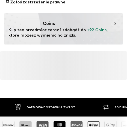
(pre- lub postkonsumenckie). Korzystanie z materiałów
Zgłoś zastrzeżenie prawne
pochodzących z recyklingu może zmniejszyć
zapotrzebowanie na surowce, uniknąć odpadów i chronić
zasoby naturalne.
Coins
Kup ten przedmiot teraz i zdobądź do 
+92 Coins
, 
Więcej
które możesz wymienić na zniżki.
DARMOWA DOSTAWA* & ZWROT
30 DNI