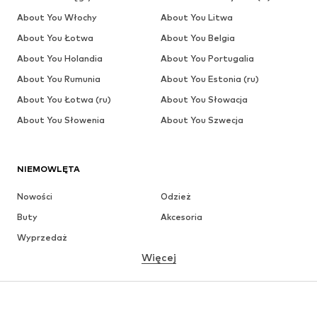
About You Włochy
About You Litwa
About You Łotwa
About You Belgia
About You Holandia
About You Portugalia
About You Rumunia
About You Estonia (ru)
About You Łotwa (ru)
About You Słowacja
About You Słowenia
About You Szwecja
NIEMOWLĘTA
Nowości
Odzież
Buty
Akcesoria
Wyprzedaż
Więcej
DZIEWCZYNKI
Dzieci (92-140 cm)
Młodzież (140-176 cm)