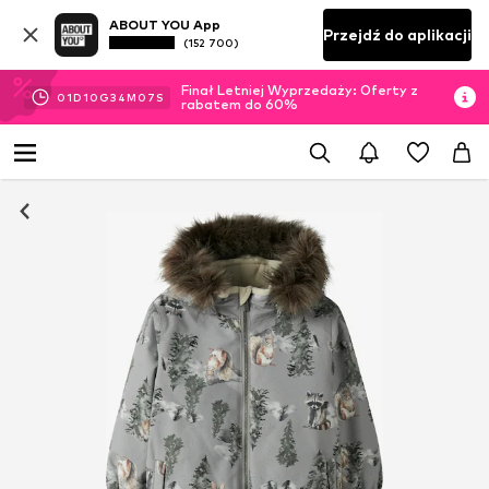
ABOUT YOU App
Przejdź do aplikacji
(152 700)
Finał Letniej Wyprzedaży: Oferty z
01
D
10
G
34
M
06
S
rabatem do 60%