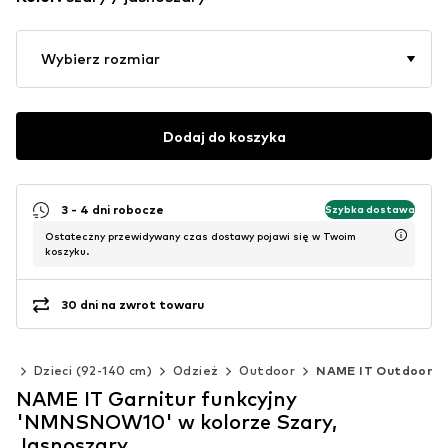
Wybierz rozmiar
Dodaj do koszyka
3 - 4 dni robocze
Szybka dostawa
Ostateczny przewidywany czas dostawy pojawi się w Twoim
koszyku.
30 dni na zwrot towaru
ki
Dzieci (92-140 cm)
Odzież
Outdoor
NAME IT Outdoor
NAME IT Garnitur funkcyjny
'NMNSNOW10' w kolorze Szary,
Jasnoszary