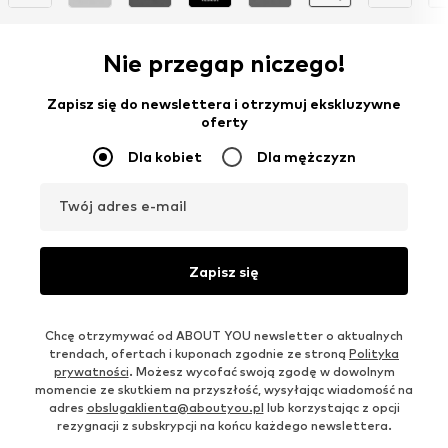
Nie przegap niczego!
Zapisz się do newslettera i otrzymuj ekskluzywne
oferty
Dla kobiet
Dla mężczyzn
Twój adres e-mail
Zapisz się
Chcę otrzymywać od ABOUT YOU newsletter o aktualnych
trendach, ofertach i kuponach zgodnie ze stroną
Polityka
prywatności
. Możesz wycofać swoją zgodę w dowolnym
momencie ze skutkiem na przyszłość, wysyłając wiadomość na
adres
obslugaklienta@aboutyou.pl
lub korzystając z opcji
rezygnacji z subskrypcji na końcu każdego newslettera.