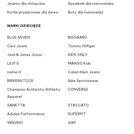
Jeansy dla chłopców
Spodenki dla niemowlaka
Kurtki przejściowe dla dzieci
Buty dla niemowląt
MARKI DZIECIĘCE
BLUE SEVEN
BISGAARD
Cars Jeans
Tommy Hilfiger
Jack & Jones Junior
KIDS ONLY
LEVI'S
MANGO Kids
name it
Calvin Klein Jeans
BIRKENSTOCK
Nike Sportswear
Champion Authentic Athletic
CONVERSE
Apparel
SANETTA
STACCATO
Adidas Performance
SUPERFIT
VINGINO
GAP