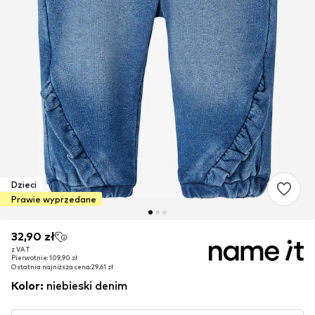
Dzieci
Prawie wyprzedane
32,90 zł
32,90 zł
z VAT
z VAT
Pierwotnie: 109,90 zł
Pierwotnie: 109,90 zł
Ostatnia najniższa cena:
Ostatnia najniższa cena:
29,61 zł
29,61 zł
Kolor
:
niebieski denim