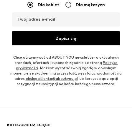
Dla kobiet
Dla mężczyzn
Twój adres e-mail
Zapisz się
Chcę otrzymywać od ABOUT YOU newsletter o aktualnych
trendach, ofertach i kuponach zgodnie ze stroną
Polityka
prywatności
. Możesz wycofać swoją zgodę w dowolnym
momencie ze skutkiem na przyszłość, wysyłając wiadomość na
adres
obslugaklienta@aboutyou.pl
lub korzystając z opcji
rezygnacji z subskrypcji na końcu każdego newslettera.
KATEGORIE DZIECIĘCE