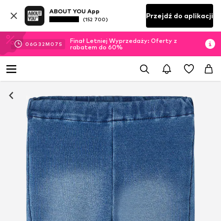
ABOUT YOU App
Przejdź do aplikacji
(152 700)
Finał Letniej Wyprzedaży: Oferty z
06
G
32
M
06
S
rabatem do 60%