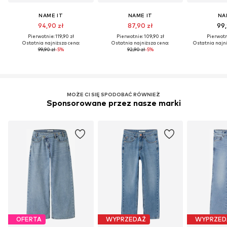
NAME IT
NAME IT
NA
94,90 zł
87,90 zł
99,
Pierwotnie: 119,90 zł
Pierwotnie: 109,90 zł
Pierwotni
Ostatnia najniższa cena:
Ostatnia najniższa cena:
Ostatnia najni
99,90 zł
-5%
92,90 zł
-5%
MOŻE CI SIĘ SPODOBAĆ RÓWNIEŻ
Sponsorowane przez nasze marki
OFERTA
WYPRZEDAŻ
WYPRZED