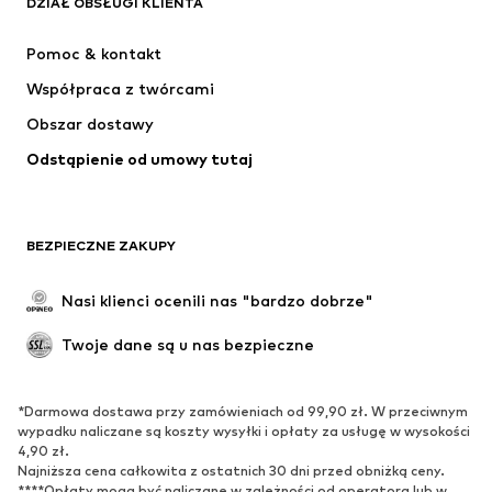
DZIAŁ OBSŁUGI KLIENTA
NIKE
ADIDAS PERFORMANCE
Pomoc & kontakt
Jordan
SUPERFIT
Współpraca z twórcami
Obszar dostawy
Odstąpienie od umowy tutaj
BEZPIECZNE ZAKUPY
Nasi klienci ocenili nas "bardzo dobrze"
Twoje dane są u nas bezpieczne
*Darmowa dostawa przy zamówieniach od 99,90 zł. W przeciwnym
wypadku naliczane są koszty wysyłki i opłaty za usługę w wysokości
4,90 zł.
Najniższa cena całkowita z ostatnich 30 dni przed obniżką ceny.
****Opłaty mogą być naliczane w zależności od operatora lub w