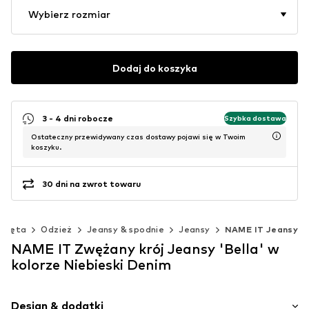
Wybierz rozmiar
Dodaj do koszyka
3 - 4 dni robocze
Szybka dostawa
Ostateczny przewidywany czas dostawy pojawi się w Twoim
koszyku.
30 dni na zwrot towaru
wlęta
Odzież
Jeansy & spodnie
Jeansy
NAME IT Jeansy
NAME IT Zwężany krój Jeansy 'Bella' w
kolorze Niebieski Denim
Design & dodatki