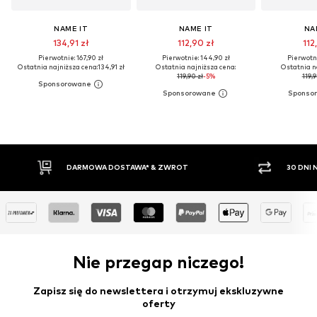
NAME IT
NAME IT
NA
134,91 zł
112,90 zł
112
Pierwotnie: 167,90 zł
Pierwotnie: 144,90 zł
Pierwotni
Ostatnia najniższa cena:
134,91 zł
Ostatnia najniższa cena:
Ostatnia n
119,90 zł
-5%
119,9
 & ZWROT
30 DNI NA ZWROT TOWARU
Nie przegap niczego!
Zapisz się do newslettera i otrzymuj ekskluzywne
oferty