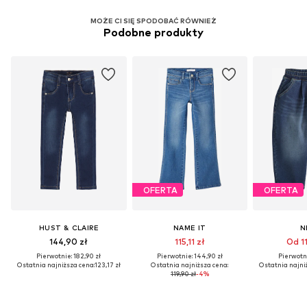
MOŻE CI SIĘ SPODOBAĆ RÓWNIEŻ
Podobne produkty
OFERTA
OFERTA
HUST & CLAIRE
NAME IT
N
144,90 zł
115,11 zł
Od 11
Pierwotnie: 182,90 zł
Pierwotnie: 144,90 zł
Pierwotni
Ostatnia najniższa cena:
123,17 zł
Ostatnia najniższa cena:
Ostatnia najni
119,90 zł
-4%