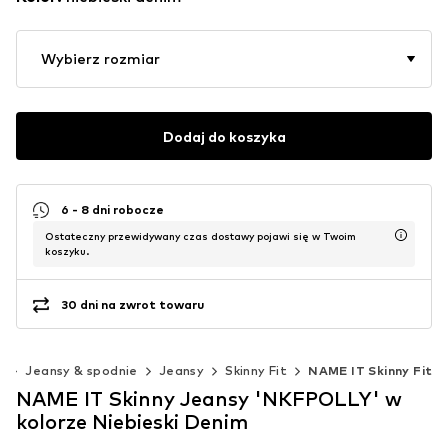
Wybierz rozmiar
Dodaj do koszyka
6 - 8 dni robocze
Ostateczny przewidywany czas dostawy pojawi się w Twoim
koszyku.
30 dni na zwrot towaru
ż
Jeansy & spodnie
Jeansy
Skinny Fit
NAME IT Skinny Fit
NAME IT Skinny Jeansy 'NKFPOLLY' w
kolorze Niebieski Denim