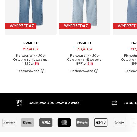
WYPRZEDAŻ
WYPRZEDAŻ
WYPRZED
NAME IT
NAME IT
NA
112,90 zł
70,90 zł
112
Pierwotnie: 144,90 zł
Pierwotnie: 144,90 zł
Pierwotni
Ostatnia najniższa cena:
Ostatnia najniższa cena:
Ostatnia n
119,90 zł
-5%
89,91 zł
-21%
119,9
30 DNI NA ZWROT TOWARU
PŁ