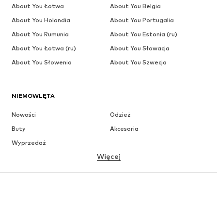
About You Łotwa
About You Belgia
About You Holandia
About You Portugalia
About You Rumunia
About You Estonia (ru)
About You Łotwa (ru)
About You Słowacja
About You Słowenia
About You Szwecja
NIEMOWLĘTA
Nowości
Odzież
Buty
Akcesoria
Wyprzedaż
Więcej
DZIEWCZYNKI
Dzieci (92-140 cm)
Młodzież (140-176 cm)
CHŁOPCY