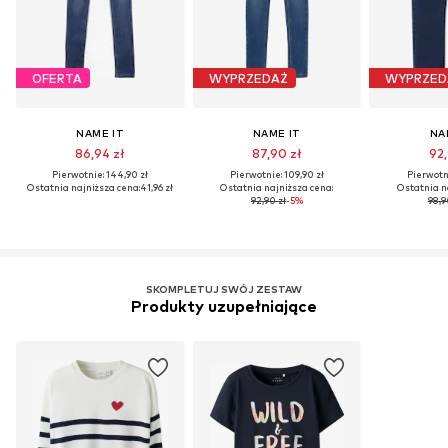
OFERTA
WYPRZEDAŻ
WYPRZED
NAME IT
NAME IT
NA
86,94 zł
87,90 zł
92,
Pierwotnie: 144,90 zł
Pierwotnie: 109,90 zł
Pierwotni
Ostatnia najniższa cena:
41,96 zł
Ostatnia najniższa cena:
Ostatnia n
92,90 zł
-5%
98,9
SKOMPLETUJ SWÓJ ZESTAW
Produkty uzupełniające