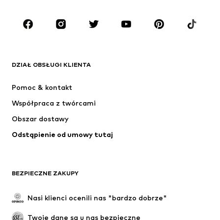
Dzieci (92-140 cm)
Młodzież (140-176 cm)
MARKI
ADIDAS ORIGINALS
Nike Sportswear
Next
ADIDAS SPORTSWEAR
DZIAŁ OBSŁUGI KLIENTA
NIKE
Jordan
Pomoc & kontakt
ADIDAS PERFORMANCE
NAME IT
Współpraca z twórcami
Obszar dostawy
Odstąpienie od umowy tutaj
BEZPIECZNE ZAKUPY
Nasi klienci ocenili nas "bardzo dobrze"
Twoje dane są u nas bezpieczne