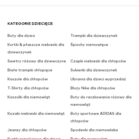
KATEGORIE DZIECIĘCE
Buty dla dzieci
Trampki dla dziewczynek
Kurtki & płaszcze niebieski dla
Śpiochy niemowlęce
dziewczynek
Swetry różowy dla dziewczyne
Czapki niebieski dla chłopców
Białe trampki chłopięce
Sukienki dla dziewczynek
Koszule dla chłopców
Ubrania dla dzieci wyprzedaż
T-Shirty dla chłopców
Bluzy Nike dla chłopców
Koszulki dla niemowląt
Buty do raczkowania różowy dla
niemowląt
Kozaki niebieski dla niemowląt
Buty sportowe ADIDAS dla
chłopców
Jeansy dla chłopców
Spodenki dla niemowlaka
Kurtki przejściowe dla dzieci
Buty dla niemowląt