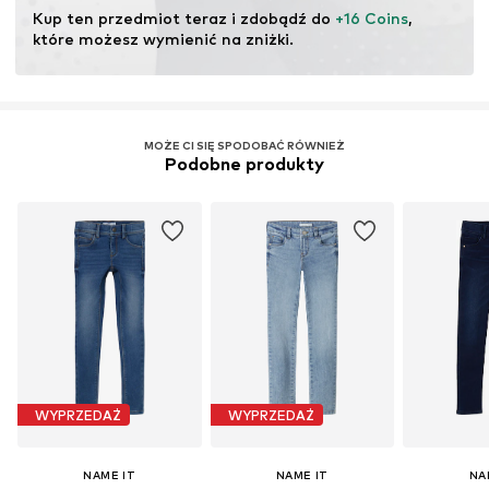
pochodzących z recyklingu może zmniejszyć
Kup ten przedmiot teraz i zdobądź do 
+16 Coins
, 
zapotrzebowanie na surowce, uniknąć odpadów i chronić
które możesz wymienić na zniżki.
zasoby naturalne.
Więcej
MOŻE CI SIĘ SPODOBAĆ RÓWNIEŻ
Podobne produkty
WYPRZEDAŻ
WYPRZEDAŻ
NAME IT
NAME IT
NA