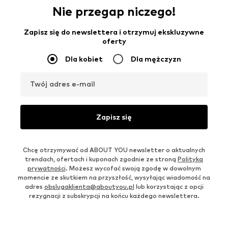
Nie przegap niczego!
Zapisz się do newslettera i otrzymuj ekskluzywne
oferty
Dla kobiet
Dla mężczyzn
Twój adres e-mail
Zapisz się
Chcę otrzymywać od ABOUT YOU newsletter o aktualnych
trendach, ofertach i kuponach zgodnie ze stroną
Polityka
prywatności
. Możesz wycofać swoją zgodę w dowolnym
momencie ze skutkiem na przyszłość, wysyłając wiadomość na
adres
obslugaklienta@aboutyou.pl
lub korzystając z opcji
rezygnacji z subskrypcji na końcu każdego newslettera.