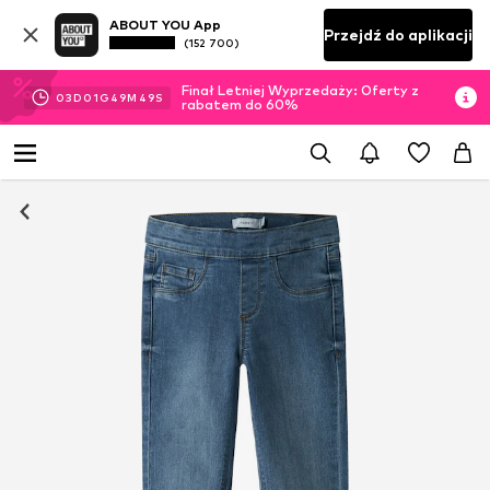
ABOUT YOU App
Przejdź do aplikacji
(152 700)
Finał Letniej Wyprzedaży: Oferty z
03
D
01
G
49
M
48
S
rabatem do 60%