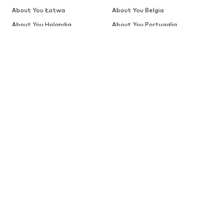
About You Łotwa
About You Belgia
About You Holandia
About You Portugalia
About You Rumunia
About You Estonia (ru)
About You Łotwa (ru)
About You Słowacja
About You Słowenia
About You Szwecja
NIEMOWLĘTA
Nowości
Odzież
Buty
Akcesoria
Wyprzedaż
Więcej
DZIEWCZYNKI
Dzieci (92-140 cm)
Młodzież (140-176 cm)
CHŁOPCY