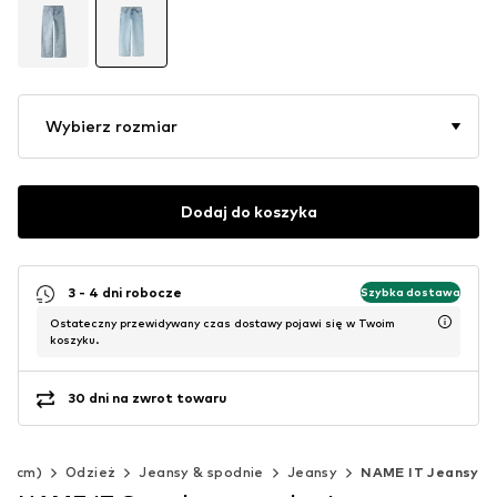
Wybierz rozmiar
Dodaj do koszyka
3 - 4 dni robocze
Szybka dostawa
Ostateczny przewidywany czas dostawy pojawi się w Twoim
koszyku.
30 dni na zwrot towaru
40 cm)
Odzież
Jeansy & spodnie
Jeansy
NAME IT Jeansy