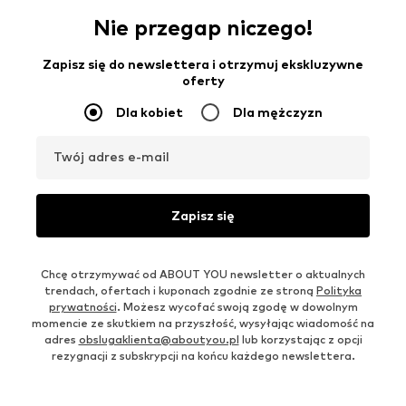
Nie przegap niczego!
Zapisz się do newslettera i otrzymuj ekskluzywne
oferty
Dla kobiet
Dla mężczyzn
Twój adres e-mail
Zapisz się
Chcę otrzymywać od ABOUT YOU newsletter o aktualnych
trendach, ofertach i kuponach zgodnie ze stroną
Polityka
prywatności
. Możesz wycofać swoją zgodę w dowolnym
momencie ze skutkiem na przyszłość, wysyłając wiadomość na
adres
obslugaklienta@aboutyou.pl
lub korzystając z opcji
rezygnacji z subskrypcji na końcu każdego newslettera.