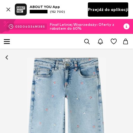
ABOUT YOU App
Przejdź do aplikacji
(152 700)
Finał Letniej Wyprzedaży: Oferty z
03
D
04
G
34
M
38
S
rabatem do 60%