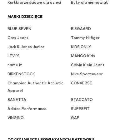
Kurtki przejściowe dla dzieci
Buty dla niemowląt
MARKI DZIECIĘCE
BLUE SEVEN
BISGAARD
Cars Jeans
Tommy Hilfiger
Jack & Jones Junior
KIDS ONLY
LEVI'S
MANGO Kids
name it
Calvin Klein Jeans
BIRKENSTOCK
Nike Sportswear
Champion Authentic Athletic
CONVERSE
Apparel
SANETTA
STACCATO
Adidas Performance
SUPERFIT
VINGINO
GAP
ODKRYJ WIĘCEJ POWIĄZANYCH KATEGORII