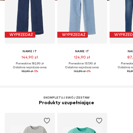
WYPRZEDAŻ
WYPRZEDAŻ
WYPRZED
NAME IT
NAME IT
NA
144,90 zł
124,90 zł
87,
Pierwotnie: 182,90 zł
Pierwotnie: 157,90 zł
Pierwotni
Ostatnia najniższa cena:
Ostatnia najniższa cena:
Ostatnia n
152,90 zł
-5%
132,90 zł
-6%
92,9
SKOMPLETUJ SWÓJ ZESTAW
Produkty uzupełniające