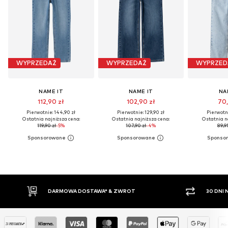
WYPRZEDAŻ
WYPRZEDAŻ
WYPRZED
NAME IT
NAME IT
NA
112,90 zł
102,90 zł
70,
Pierwotnie: 144,90 zł
Pierwotnie: 129,90 zł
Pierwotni
Ostatnia najniższa cena:
Ostatnia najniższa cena:
Ostatnia n
119,90 zł
-5%
107,90 zł
-4%
89,91
DARMOWA DOSTAWA* & ZWROT
30 DNI