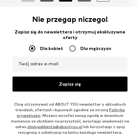
Nie przegap niczego!
Zapisz się do newslettera i otrzymuj ekskluzywne
oferty
Dla kobiet
Dla mężczyzn
Twój adres e-mail
Zapisz się
Chcę otrzymywać od ABOUT YOU newsletter o aktualnych
trendach, ofertach i kuponach zgodnie ze stroną
Polityka
prywatności
. Możesz wycofać swoją zgodę w dowolnym
momencie ze skutkiem na przyszłość, wysyłając wiadomość na
adres
obslugaklienta@aboutyou.pl
lub korzystając z opcji
rezygnacji z subskrypcji na końcu każdego newslettera.