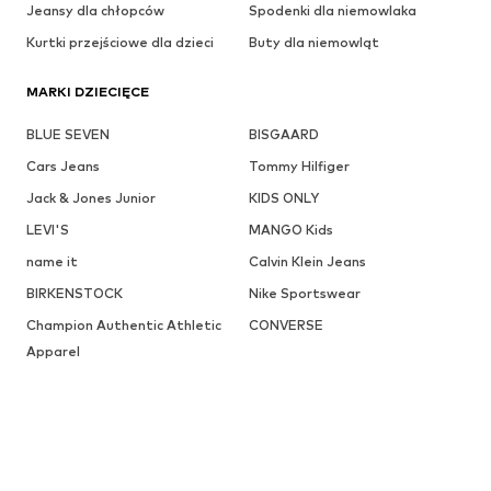
Jeansy dla chłopców
Spodenki dla niemowlaka
Kurtki przejściowe dla dzieci
Buty dla niemowląt
MARKI DZIECIĘCE
BLUE SEVEN
BISGAARD
Cars Jeans
Tommy Hilfiger
Jack & Jones Junior
KIDS ONLY
LEVI'S
MANGO Kids
name it
Calvin Klein Jeans
BIRKENSTOCK
Nike Sportswear
Champion Authentic Athletic
CONVERSE
Apparel
SANETTA
STACCATO
Adidas Performance
SUPERFIT
VINGINO
GAP