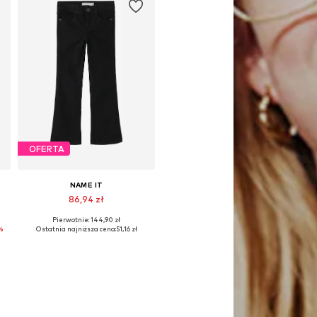
OFERTA
NAME IT
86,94 zł
Pierwotnie: 144,90 zł
Dostępne w różnych rozmiarach
%
Ostatnia najniższa cena:
51,16 zł
Dodaj do koszyka