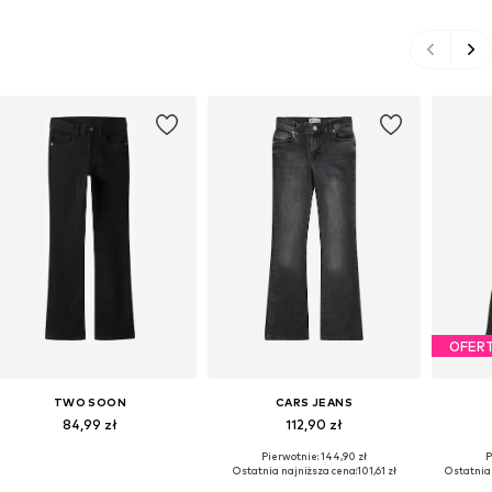
OFER
TWO SOON
CARS JEANS
84,99 zł
112,90 zł
Pierwotnie: 144,90 zł
P
Dostępne w różnych rozmiarach
Dostępne w różnych rozmiarach
Dostępn
Ostatnia najniższa cena:
101,61 zł
Ostatnia 