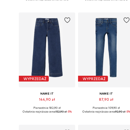
Dodaj do koszyka
Dodaj do koszyka
WYPRZEDAŻ
WYPRZEDAŻ
NAME IT
NAME IT
144,90 zł
87,90 zł
Pierwotnie: 182,90 zł
Pierwotnie: 109,90 zł
Dostępne w różnych rozmiarach
Dostępne w różnych rozmiarach
Ostatnia najniższa cena:
152,90 zł
-5%
Ostatnia najniższa cena:
92,90 zł
-5
Dodaj do koszyka
Dodaj do koszyka