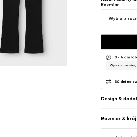
Rozmiar
Wybierz roz
3 - 4 dni ro
Wybierz rozmiar,
30 dni na z
Design & dodat
Jednolite kol
Rozmiar & krój
Jeans
Barwiony de
Długość: Dług
Rozporek na 