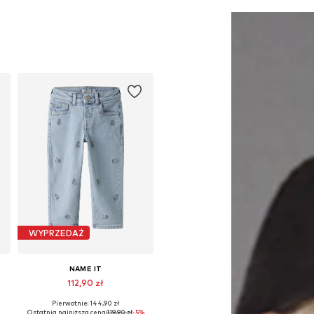
Dodaj do koszyka
Dodaj do koszyka
WYPRZEDAŻ
NAME IT
112,90 zł
Pierwotnie: 144,90 zł
Dostępne w różnych rozmiarach
Ostatnia najniższa cena:
119,90 zł
-5%