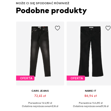
MOŻE CI SIĘ SPODOBAĆ RÓWNIEŻ
Podobne produkty
OFERTA
OFERTA
CARS JEANS
NAME IT
72,45 zł
86,94 zł
Pierwotnie: 144,90 zł
Pierwotnie: 144,90 zł
Dostępne w różnych rozmiarach
Dostępne w różnych rozmiarach
Ostatnia najniższa cena:
45,16 zł
Ostatnia najniższa cena:
51,16 zł