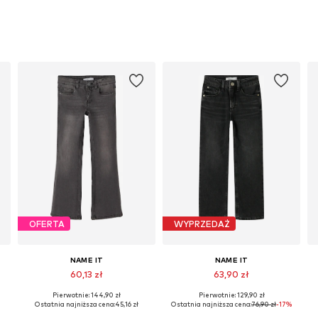
OFERTA
WYPRZEDAŻ
NAME IT
NAME IT
60,13 zł
63,90 zł
Pierwotnie: 144,90 zł
Pierwotnie: 129,90 zł
Dostępne w różnych rozmiarach
Dostępne w różnych rozmiarach
Ostatnia najniższa cena:
45,16 zł
Ostatnia najniższa cena:
76,90 zł
-17%