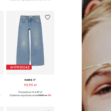
Dodaj do koszyka
WYPRZEDAŻ
NAME IT
112,90 zł
Pierwotnie: 144,90 zł
Dostępne w różnych rozmiarach
%
Ostatnia najniższa cena:
119,90 zł
-5%
Dodaj do koszyka