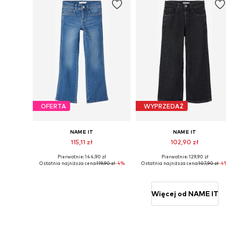
OFERTA
WYPRZEDAŻ
NAME IT
NAME IT
115,11 zł
102,90 zł
Pierwotnie: 144,90 zł
Pierwotnie: 129,90 zł
Dostępne w różnych rozmiarach
Dostępne w różnych rozmiarach
Ostatnia najniższa cena:
119,90 zł
-4%
Ostatnia najniższa cena:
107,90 zł
-4
Dodaj do koszyka
Dodaj do koszyka
Więcej od NAME IT