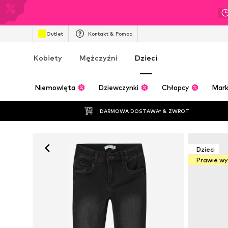
Outlet
Kontakt & Pomoc
Kobiety
Mężczyźni
Dzieci
Niemowlęta
Dziewczynki
Chłopcy
Mark
DARMOWA DOSTAWA* & ZWROT
Dzieci
Prawie w