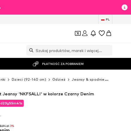
%
PL
PŁATNOŚĆ ZA POBRANIEM
nki
Dzieci (92-140 cm)
Odzież
Jeansy & spodnie
Jeansy
 Jeansy 'NKFSALLI' w kolorze Czarny Denim
2
d
23
g
55
m
39
s
2
d
23
g
55
m
39
s
T
T
8,94 zł
-3%
enim
8,94 zł
-3%