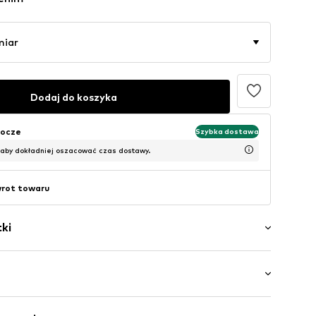
miar
Dodaj do koszyka
bocze
Szybka dostawa
 aby dokładniej oszacować czas dostawy.
wrot towaru
ki
ory
nim
i / Maxi
zamek błyskawiczny