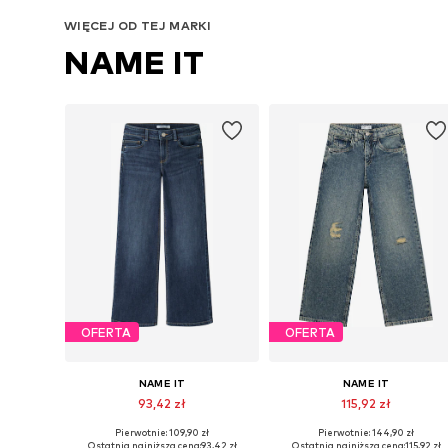
Dodaj do koszyka
Dodaj do koszyka
WIĘCEJ OD TEJ MARKI
NAME IT
OFERTA
OFERTA
NAME IT
NAME IT
93,42 zł
115,92 zł
Pierwotnie: 109,90 zł
Pierwotnie: 144,90 zł
Dostępne w różnych rozmiarach
Dostępne w różnych rozmiarach
Ostatnia najniższa cena:
93,42 zł
Ostatnia najniższa cena:
115,92 zł