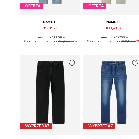
OFERTA
OFERTA
NAME IT
NAME IT
115,11 zł
103,41 zł
Pierwotnie: 144,90 zł
Pierwotnie: 129,90 zł
Dostępne w różnych rozmiarach
Dostępne w różnych rozmiarach
Ostatnia najniższa cena:
119,90 zł
-4%
Ostatnia najniższa cena:
110,42 zł
-6
Dodaj do koszyka
Dodaj do koszyka
WYPRZEDAŻ
WYPRZEDAŻ