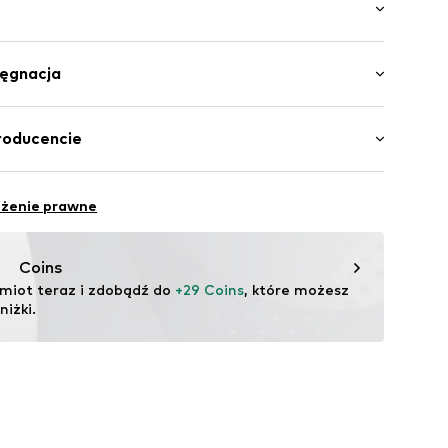
sprania
i / Maxi
gi
lęgnacja
ój
zamek błyskawiczny
awełna, 20% Bawełna (z recyclingu)
roducencie
yku
a: Pakistan
sek
ilhandels GmbH
wiczny
eżenie prawne
a1rk003000001
.com
Coins
miot teraz i zdobądź do 
+29 Coins
, które możesz 
iżki.