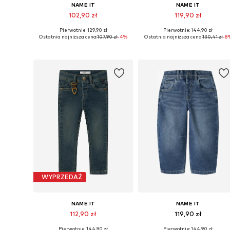
NAME IT
NAME IT
102,90 zł
119,90 zł
Pierwotnie: 129,90 zł
Pierwotnie: 144,90 zł
Dostępne w różnych rozmiarach
Dostępne w różnych rozmiarach
Ostatnia najniższa cena:
107,90 zł
-4%
Ostatnia najniższa cena:
130,41 zł
-8
Dodaj do koszyka
Dodaj do koszyka
WYPRZEDAŻ
NAME IT
NAME IT
112,90 zł
119,90 zł
Pierwotnie: 144,90 zł
Pierwotnie: 144,90 zł