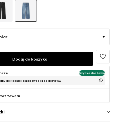
miar
Dodaj do koszyka
bocze
Szybka dostawa
 aby dokładniej oszacować czas dostawy.
wrot towaru
ki
ory