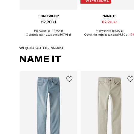
WYPRZEDAŻ
TOM TAILOR
NAME IT
112,90 zł
82,90 zł
Pierwotnie: 144,90 zł
Pierwotnie: 167,90 zł
Dostępne w różnych rozmiarach
Dostępne w różnych rozmiarach
Ostatnia najniższa cena:
107,91 zł
Ostatnia najniższa cena:
99,90 zł
-17
Dodaj do koszyka
Dodaj do koszyka
WIĘCEJ OD TEJ MARKI
NAME IT