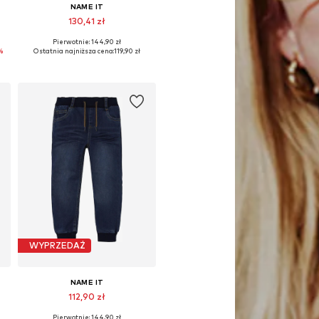
NAME IT
130,41 zł
Pierwotnie: 144,90 zł
Dostępne w różnych rozmiarach
%
Ostatnia najniższa cena:
119,90 zł
Dodaj do koszyka
WYPRZEDAŻ
NAME IT
112,90 zł
Pierwotnie: 144,90 zł