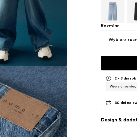
Rozmiar
Wybierz roz
2 - 3 dni ro
Wybierz rozmiar,
30 dni na z
Design & dodat
Jednolite kol