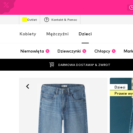
Outlet
Kontakt & Pomoc
Kobiety
Mężczyźni
Dzieci
Niemowlęta
Dziewczynki
Chłopcy
Mark
DARMOWA DOSTAWA* & ZWROT
Dzieci
Prawie w