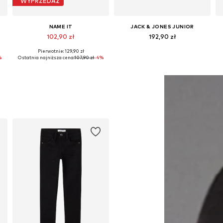
WYPRZEDAŻ
NAME IT
JACK & JONES JUNIOR
102,90 zł
192,90 zł
Pierwotnie: 129,90 zł
Dostępne w różnych rozmiarach
Dostępne rozmiary: 128, 140, 152, 158, 164
%
Ostatnia najniższa cena:
107,90 zł
-4%
Dodaj do koszyka
Dodaj do koszyka