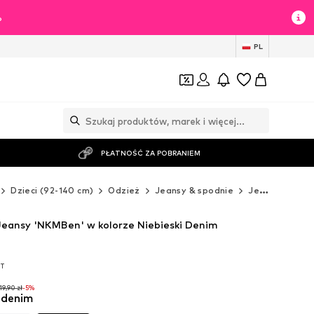
%
PL
PŁATNOŚĆ ZA POBRANIEM
Dzieci (92-140 cm)
Odzież
Jeansy & spodnie
Jeansy
NAM
eansy 'NKMBen' w kolorze Niebieski Denim
AT
AT
19,90 zł
-5%
i denim
19,90 zł
-5%