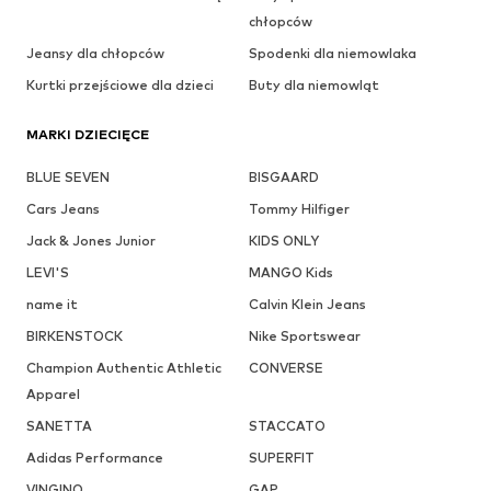
chłopców
Jeansy dla chłopców
Spodenki dla niemowlaka
Kurtki przejściowe dla dzieci
Buty dla niemowląt
MARKI DZIECIĘCE
BLUE SEVEN
BISGAARD
Cars Jeans
Tommy Hilfiger
Jack & Jones Junior
KIDS ONLY
LEVI'S
MANGO Kids
name it
Calvin Klein Jeans
BIRKENSTOCK
Nike Sportswear
Champion Authentic Athletic
CONVERSE
Apparel
SANETTA
STACCATO
Adidas Performance
SUPERFIT
VINGINO
GAP