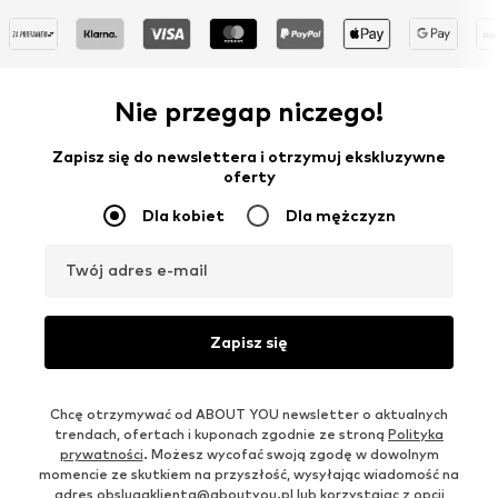
Nie przegap niczego!
Zapisz się do newslettera i otrzymuj ekskluzywne
oferty
Dla kobiet
Dla mężczyzn
Twój adres e-mail
Zapisz się
Chcę otrzymywać od ABOUT YOU newsletter o aktualnych
trendach, ofertach i kuponach zgodnie ze stroną
Polityka
prywatności
. Możesz wycofać swoją zgodę w dowolnym
momencie ze skutkiem na przyszłość, wysyłając wiadomość na
adres
obslugaklienta@aboutyou.pl
lub korzystając z opcji