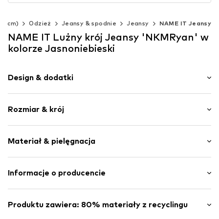
40 cm)
Odzież
Jeansy & spodnie
Jeansy
NAME IT Jeansy
NAME IT Lużny krój Jeansy 'NKMRyan' w
kolorze Jasnoniebieski
Design & dodatki
Jednolite kolory
Rozmiar & krój
Jeans
Delikatny efekt sprania
Długość: Długi / Maxi
Obszyte brzegi
Materiał & pielęgnacja
Krój: Lużny krój
Rozporek na zamek błyskawiczny
5 kieszeni
Materiał: 80% Bawełna, 20% Bawełna (z recyclingu)
Informacje o producencie
Regulowany pas
Kraj pochodzenia: Chiny
Nity
Bestseller Textilhandels GmbH
Kontrastujące szwy
Modering 1
Produktu zawiera: 80% materiały z recyclingu
Efekt sprania
22457 Hamburg