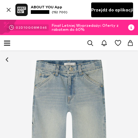
ABOUT YOU App
Przejdź do aplikacji
(152 700)
Finał Letniej Wyprzedaży: Oferty z
02
D
10
G
08
M
06
S
rabatem do 60%