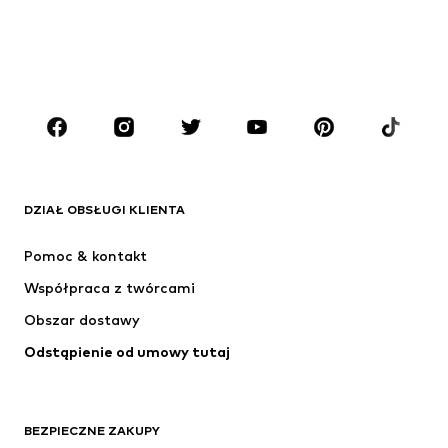
Dzieci (92-140 cm)
Młodzież (140-176 cm)
CHŁOPCY
Dzieci (92-140 cm)
Młodzież (140-176 cm)
MARKI
ADIDAS ORIGINALS
Nike Sportswear
Next
ADIDAS SPORTSWEAR
DZIAŁ OBSŁUGI KLIENTA
NIKE
ADIDAS PERFORMANCE
Pomoc & kontakt
NAME IT
SUPERFIT
Współpraca z twórcami
Obszar dostawy
Odstąpienie od umowy tutaj
BEZPIECZNE ZAKUPY