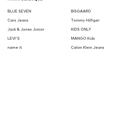
BLUE SEVEN
BISGAARD
Cars Jeans
Tommy Hilfiger
Jack & Jones Junior
KIDS ONLY
LEVI'S
MANGO Kids
name it
Calvin Klein Jeans
BIRKENSTOCK
Nike Sportswear
Champion Authentic Athletic
CONVERSE
Apparel
SANETTA
STACCATO
Adidas Performance
SUPERFIT
VINGINO
GAP
ODKRYJ WIĘCEJ POWIĄZANYCH KATEGORII
Jeansy od NAME IT