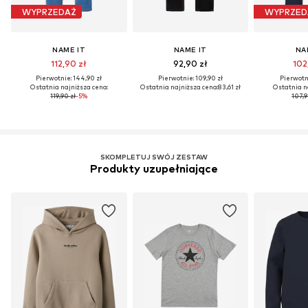
WYPRZEDAŻ
WYPRZED
NAME IT
NAME IT
NA
112,90 zł
92,90 zł
102
Pierwotnie: 144,90 zł
Pierwotnie: 109,90 zł
Pierwotni
Ostatnia najniższa cena:
Ostatnia najniższa cena:
83,61 zł
Ostatnia n
119,90 zł
-5%
107,9
SKOMPLETUJ SWÓJ ZESTAW
Produkty uzupełniające