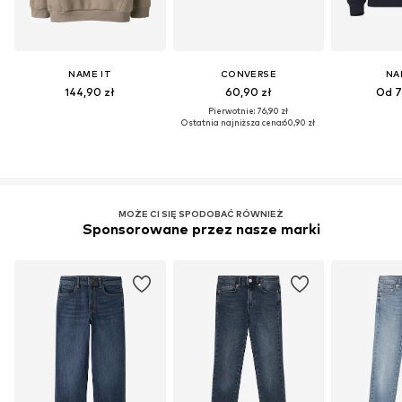
NAME IT
CONVERSE
NA
144,90 zł
60,90 zł
Od 7
Pierwotnie: 76,90 zł
Ostatnia najniższa cena:
60,90 zł
MOŻE CI SIĘ SPODOBAĆ RÓWNIEŻ
Sponsorowane przez nasze marki