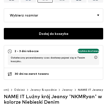
Wybierz rozmiar
Dodaj do koszyka
2 - 3 dni robocze
Szybka dostawa
Ostateczny przewidywany czas dostawy pojawi się w Twoim
koszyku.
30 dni na zwrot towaru
40 cm)
Odzież
Jeansy & spodnie
Jeansy
NAME IT Jeansy
NAME IT Lużny krój Jeansy 'NKMRyan' w
kolorze Niebieski Denim