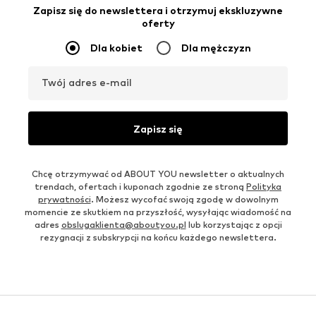
Zapisz się do newslettera i otrzymuj ekskluzywne
oferty
Dla kobiet
Dla mężczyzn
Twój adres e-mail
Zapisz się
Chcę otrzymywać od ABOUT YOU newsletter o aktualnych
trendach, ofertach i kuponach zgodnie ze stroną
Polityka
prywatności
. Możesz wycofać swoją zgodę w dowolnym
momencie ze skutkiem na przyszłość, wysyłając wiadomość na
adres
obslugaklienta@aboutyou.pl
lub korzystając z opcji
rezygnacji z subskrypcji na końcu każdego newslettera.