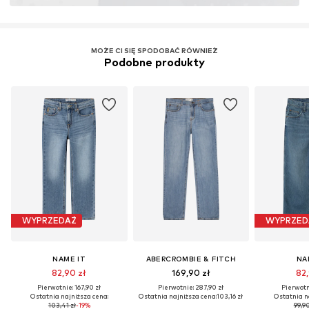
MOŻE CI SIĘ SPODOBAĆ RÓWNIEŻ
Podobne produkty
WYPRZEDAŻ
WYPRZED
NAME IT
ABERCROMBIE & FITCH
NA
82,90 zł
169,90 zł
82,
Pierwotnie: 167,90 zł
Pierwotnie: 287,90 zł
Pierwotni
Ostatnia najniższa cena:
Ostatnia najniższa cena:
103,16 zł
Ostatnia n
103,41 zł
-19%
99,90