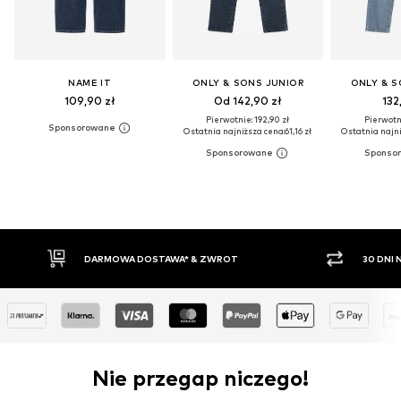
NAME IT
ONLY & SONS JUNIOR
ONLY & S
109,90 zł
Od 142,90 zł
132
Pierwotnie: 192,90 zł
Pierwotni
Ostatnia najniższa cena:
61,16 zł
Ostatnia najni
30 DNI NA ZWROT TOWARU
PŁATNO
Nie przegap niczego!