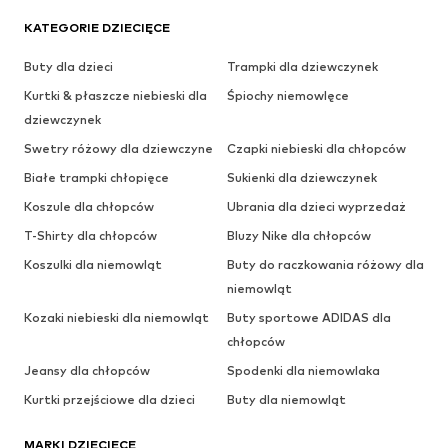
KATEGORIE DZIECIĘCE
Buty dla dzieci
Trampki dla dziewczynek
Kurtki & płaszcze niebieski dla
Śpiochy niemowlęce
dziewczynek
Swetry różowy dla dziewczyne
Czapki niebieski dla chłopców
Białe trampki chłopięce
Sukienki dla dziewczynek
Koszule dla chłopców
Ubrania dla dzieci wyprzedaż
T-Shirty dla chłopców
Bluzy Nike dla chłopców
Koszulki dla niemowląt
Buty do raczkowania różowy dla
niemowląt
Kozaki niebieski dla niemowląt
Buty sportowe ADIDAS dla
chłopców
Jeansy dla chłopców
Spodenki dla niemowlaka
Kurtki przejściowe dla dzieci
Buty dla niemowląt
MARKI DZIECIĘCE