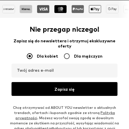
Nie przegap niczego!
Zapisz się do newslettera i otrzymuj ekskluzywne
oferty
Dla kobiet
Dla mężczyzn
Twój adres e-mail
Zapisz się
Chcę otrzymywać od ABOUT YOU newsletter o aktualnych
trendach, ofertach i kuponach zgodnie ze stroną
Polityka
prywatności
. Możesz wycofać swoją zgodę w dowolnym
momencie ze skutkiem na przyszłość, wysyłając wiadomość na
adres
obslugaklienta@aboutyou.pl
lub korzystając z opcji