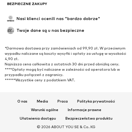
BEZPIECZNE ZAKUPY
Nasi klienci ocenili nas "bardzo dobrze"
Twoje dane są u nas bezpieczne
*Darmowa dostawa przy zamówieniach od 99,90 zł. W przeciwnym
wypadku naliczane są koszty wysyłki i opłaty za usługę w wysokości
4,90 zł.
Najniższa cena całkowita z ostatnich 30 dni przed obniżką ceny.
****Opłaty mogą być naliczane w zależności od operatora lub w
przypadku połączeń z zagranicy.
******Wszystkie ceny z podatkiem VAT.
O nas
Media
Praca
Polityka prywatności
Warunki ogólne
Informacje prawne
Ułatwienia dostępu
Bezpieczeństwo produktu
© 2026 ABOUT YOU SE & Co. KG