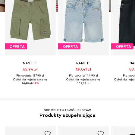
OFERTA
OFERTA
OFERTA
NAME IT
NAME IT
NA
65,94 zł
130,41 zł
83,
Pierwotnie: 157,90 zł
Pierwotnie: 144,90 zł
Pierwotni
Ostatnia najniższa cena:
Ostatnia najniższa cena:
Ostatnia najni
76,93 zł
-14%
102,32 zł
SKOMPLETUJ SWÓJ ZESTAW
Produkty uzupełniające