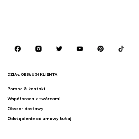
Dzieci (92-140 cm)
Młodzież (140-176 cm)
CHŁOPCY
Dzieci (92-140 cm)
Młodzież (140-176 cm)
MARKI
ADIDAS ORIGINALS
Nike Sportswear
Next
ADIDAS SPORTSWEAR
DZIAŁ OBSŁUGI KLIENTA
NIKE
ADIDAS PERFORMANCE
Pomoc & kontakt
NAME IT
SUPERFIT
Współpraca z twórcami
Obszar dostawy
Odstąpienie od umowy tutaj