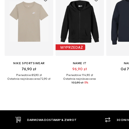
WYPRZEDAŻ
NIKE SPORTSWEAR
NAME IT
NA
76,90 zł
96,90 zł
Od 7
Pierwotnie: 85,90 zł
Pierwotnie: 114,90 zł
Ostatnia najniższa cena:
72,90 zł
Ostatnia najniższa cena:
102,90 zł
-5%
30 DNI NA ZWROT TOWARU
PŁ