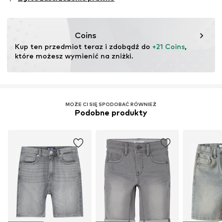
testu
Ten produkt zawiera materiały pochodzące z recyklingu
(pre- lub postkonsumenckie). Korzystanie z materiałów
Coins
pochodzących z recyklingu może zmniejszyć
Kup ten przedmiot teraz i zdobądź do 
+21 Coins
, 
zapotrzebowanie na surowce, uniknąć odpadów i chronić
które możesz wymienić na zniżki.
zasoby naturalne.
Więcej
MOŻE CI SIĘ SPODOBAĆ RÓWNIEŻ
Podobne produkty