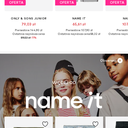
OFERTA
OFERTA
OFERTA
ONLY & SONS JUNIOR
NAME IT
NA
79,03 zł
65,61 zł
107
Pierwotnie: 144,90 zł
Pierwotnie: 107,90 zł
Pierwotni
Ostatnia najniższa cena:
Ostatnia najniższa cena:
58,32 zł
Ostatnia najni
89,53 zł
-11%
Obserwuj
WIĘCEJ OD