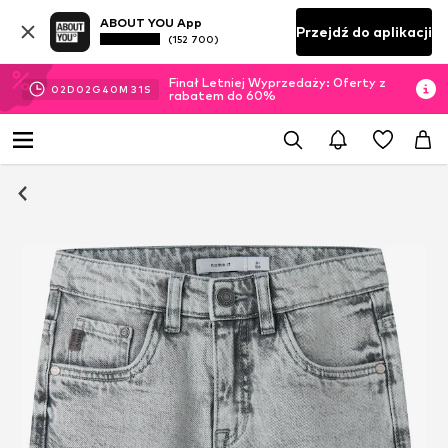
ABOUT YOU App
Przejdź do aplikacji
(152 700)
Finał Letniej Wyprzedaży: Oferty z
02
D
02
G
40
M
30
S
rabatem do 60%