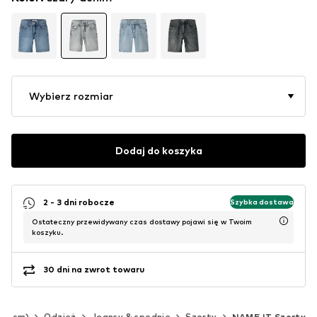
Wybierz rozmiar
Dodaj do koszyka
2 - 3 dni robocze
Szybka dostawa
Ostateczny przewidywany czas dostawy pojawi się w Twoim
koszyku.
30 dni na zwrot towaru
140 cm)
Odzież
Jeansy & spodnie
Szorty
NAME IT Szorty