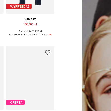
WYPRZEDAŻ
NAME IT
102,90 zł
Pierwotnie: 129,90 zł
Dostępne w różnych rozmiarach
Ostatnia najniższa cena:
103,92 zł
-1%
Dodaj do koszyka
OFERTA