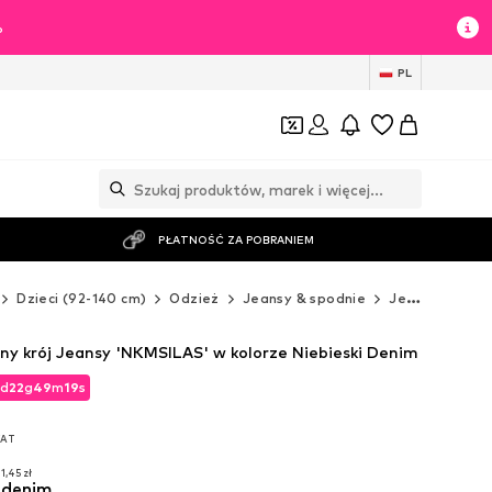
%
PL
PŁATNOŚĆ ZA POBRANIEM
Dzieci (92-140 cm)
Odzież
Jeansy & spodnie
Jeansy
Regu
y krój Jeansy 'NKMSILAS' w kolorze Niebieski Denim
d
22
g
49
m
17
s
d
22
g
49
m
17
s
VAT
VAT
1,45 zł
i denim
1,45 zł