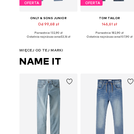
OFERTA
OFERTA
ONLY & SONS JUNIOR
TOM TAILOR
Od 99,68 zł
146,61 zł
Pierwotnie: 132,90 zł
Pierwotnie: 182,90 zł
Dostępne w różnych rozmiarach
Dostępne w różnych rozmiarach
Ostatnia najniższa cena:
53,16 zł
Ostatnia najniższa cena:
107,90 zł
Dodaj do koszyka
Dodaj do koszyka
WIĘCEJ OD TEJ MARKI
NAME IT