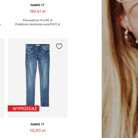
NAME IT
130,41 zł
Pierwotnie: 144,90 zł
Dostępne w różnych rozmiarach
%
Ostatnia najniższa cena:
115,11 zł
Dodaj do koszyka
WYPRZEDAŻ
NAME IT
112,90 zł