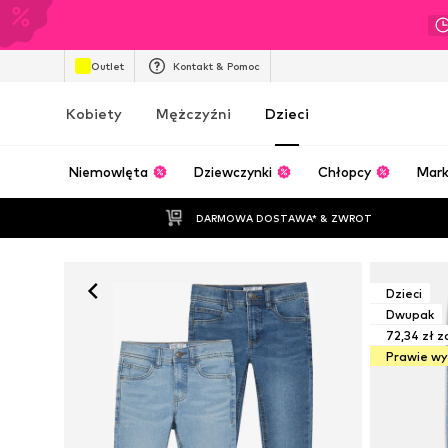
Outlet
Kontakt & Pomoc
Kobiety
Mężczyźni
Dzieci
Niemowlęta
Dziewczynki
Chłopcy
Mark
DARMOWA DOSTAWA* & ZWROT
Dzieci
Dwupak
72,34 zł z
Prawie w