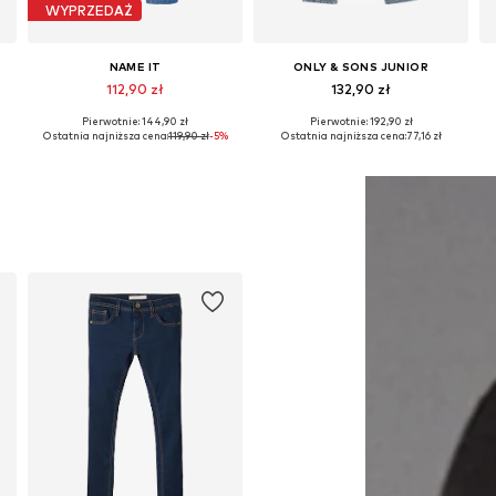
WYPRZEDAŻ
NAME IT
ONLY & SONS JUNIOR
112,90 zł
132,90 zł
Pierwotnie: 144,90 zł
Pierwotnie: 192,90 zł
Dostępne w różnych rozmiarach
Dostępne w różnych rozmiarach
Ostatnia najniższa cena:
119,90 zł
-5%
Ostatnia najniższa cena:
77,16 zł
Dodaj do koszyka
Dodaj do koszyka