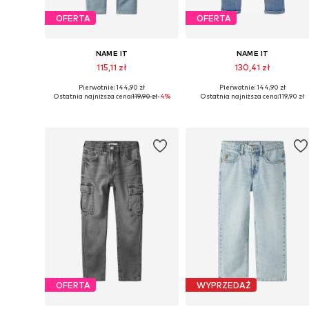
OFERTA
OFERTA
NAME IT
NAME IT
115,11 zł
130,41 zł
Pierwotnie: 144,90 zł
Pierwotnie: 144,90 zł
Dostępne w różnych rozmiarach
Dostępne w różnych rozmiarach
Ostatnia najniższa cena:
119,90 zł
-4%
Ostatnia najniższa cena:
119,90 zł
Dodaj do koszyka
Dodaj do koszyka
OFERTA
WYPRZEDAŻ