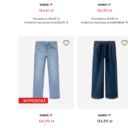
NAME IT
NAME IT
164,61 zł
132,90 zł
Pierwotnie: 182,90 zł
Pierwotnie: 167,90 zł
Dostępne w różnych rozmiarach
Dostępne w różnych rozmiarach
Ostatnia najniższa cena:
162,90 zł
Ostatnia najniższa cena:
134,91 zł
-1
Dodaj do koszyka
Dodaj do koszyka
WYPRZEDAŻ
NAME IT
NAME IT
124,90 zł
124,90 zł