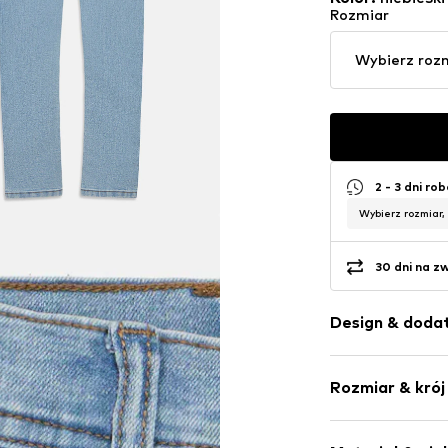
Rozmiar
Wybierz roz
2 - 3 dni ro
Wybierz rozmiar,
30 dni na z
Design & dodat
Jednolite kol
Rozmiar & krój
Jeans
Niebieski de
Opakowanie:
Rozporek na 