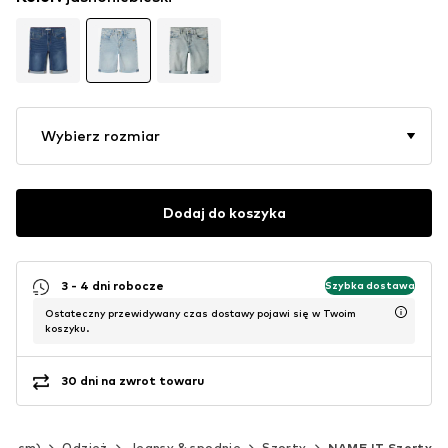
Wybierz rozmiar
Dodaj do koszyka
3 - 4 dni robocze
Szybka dostawa
Ostateczny przewidywany czas dostawy pojawi się w Twoim
koszyku.
30 dni na zwrot towaru
140 cm)
Odzież
Jeansy & spodnie
Szorty
NAME IT Szorty