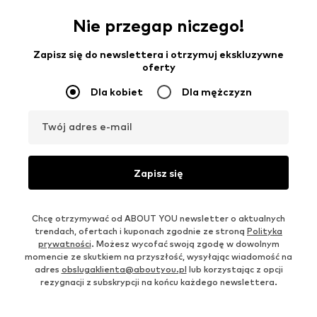
Nie przegap niczego!
Zapisz się do newslettera i otrzymuj ekskluzywne
oferty
Dla kobiet
Dla mężczyzn
Twój adres e-mail
Zapisz się
Chcę otrzymywać od ABOUT YOU newsletter o aktualnych
trendach, ofertach i kuponach zgodnie ze stroną
Polityka
prywatności
. Możesz wycofać swoją zgodę w dowolnym
momencie ze skutkiem na przyszłość, wysyłając wiadomość na
adres
obslugaklienta@aboutyou.pl
lub korzystając z opcji
rezygnacji z subskrypcji na końcu każdego newslettera.