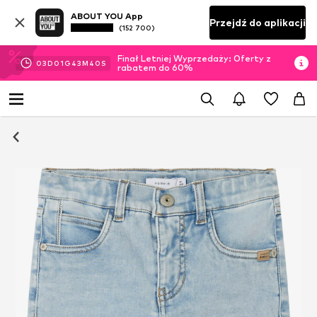
ABOUT YOU App
Przejdź do aplikacji
(152 700)
Finał Letniej Wyprzedaży: Oferty z
03
D
01
G
43
M
40
S
rabatem do 60%