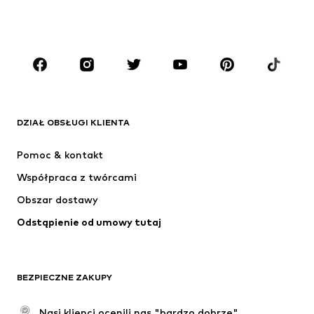
CHŁOPCY
Dzieci (92-140 cm)
Młodzież (140-176 cm)
MARKI
ADIDAS ORIGINALS
Nike Sportswear
Next
ADIDAS SPORTSWEAR
DZIAŁ OBSŁUGI KLIENTA
NIKE
Jordan
Pomoc & kontakt
ADIDAS PERFORMANCE
NAME IT
Współpraca z twórcami
Obszar dostawy
Odstąpienie od umowy tutaj
BEZPIECZNE ZAKUPY
Nasi klienci ocenili nas "bardzo dobrze"