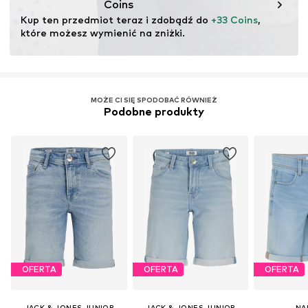
Coins
Kup ten przedmiot teraz i zdobądź do 
+33 Coins
, 
które możesz wymienić na zniżki.
MOŻE CI SIĘ SPODOBAĆ RÓWNIEŻ
Podobne produkty
OFERTA
OFERTA
OFERTA
JACK & JONES JUNIOR
JACK & JONES JUNIOR
NA