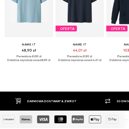
OFERTA
OFERTA
NAME IT
NAME IT
NA
48,90 zł
44,01 zł
103
Pierwotnie: 61,90 zł
Pierwotnie: 61,90 zł
Pierwotni
Ostatnia najniższa cena:
48,90 zł
Ostatnia najniższa cena:
44,01 zł
Ostatnia najni
30 DNI NA ZWROT TOWARU
PŁAT