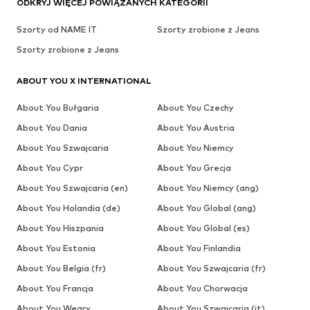
ODKRYJ WIĘCEJ POWIĄZANYCH KATEGORII
Szorty od NAME IT
Szorty zrobione z Jeans
Szorty zrobione z Jeans
ABOUT YOU X INTERNATIONAL
About You Bułgaria
About You Czechy
About You Dania
About You Austria
About You Szwajcaria
About You Niemcy
About You Cypr
About You Grecja
About You Szwajcaria (en)
About You Niemcy (ang)
About You Holandia (de)
About You Global (ang)
About You Hiszpania
About You Global (es)
About You Estonia
About You Finlandia
About You Belgia (fr)
About You Szwajcaria (fr)
About You Francja
About You Chorwacja
About You Węgry
About You Szwajcaria (it)