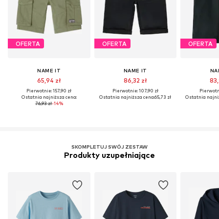
OFERTA
OFERTA
OFERTA
NAME IT
NAME IT
NA
65,94 zł
86,32 zł
83,
Pierwotnie: 157,90 zł
Pierwotnie: 107,90 zł
Pierwotni
Ostatnia najniższa cena:
Ostatnia najniższa cena:
65,73 zł
Ostatnia najni
76,93 zł
-14%
SKOMPLETUJ SWÓJ ZESTAW
Produkty uzupełniające