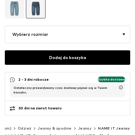
Wybierz rozmiar
Dodaj do koszyka
2 - 3 dni robocze
Szybka dostawa
Ostateczny przewidywany czas dostawy pojawi się w Twoim
koszyku.
30 dni na zwrot towaru
40 cm)
Odzież
Jeansy & spodnie
Jeansy
NAME IT Jeansy