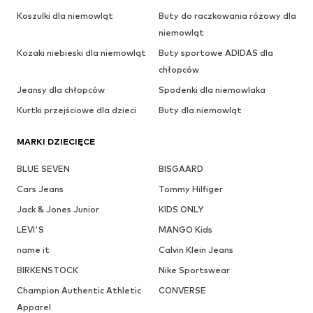
Koszulki dla niemowląt
Buty do raczkowania różowy dla
niemowląt
Kozaki niebieski dla niemowląt
Buty sportowe ADIDAS dla
chłopców
Jeansy dla chłopców
Spodenki dla niemowlaka
Kurtki przejściowe dla dzieci
Buty dla niemowląt
MARKI DZIECIĘCE
BLUE SEVEN
BISGAARD
Cars Jeans
Tommy Hilfiger
Jack & Jones Junior
KIDS ONLY
LEVI'S
MANGO Kids
name it
Calvin Klein Jeans
BIRKENSTOCK
Nike Sportswear
Champion Authentic Athletic
CONVERSE
Apparel