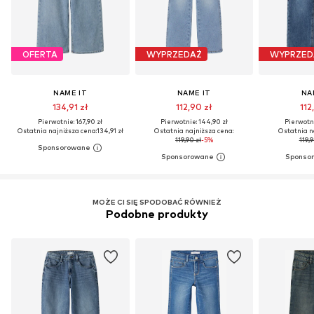
OFERTA
WYPRZEDAŻ
WYPRZED
NAME IT
NAME IT
NA
134,91 zł
112,90 zł
112
Pierwotnie: 167,90 zł
Pierwotnie: 144,90 zł
Pierwotni
Ostatnia najniższa cena:
134,91 zł
Ostatnia najniższa cena:
Ostatnia n
119,90 zł
-5%
119,9
MOŻE CI SIĘ SPODOBAĆ RÓWNIEŻ
Podobne produkty