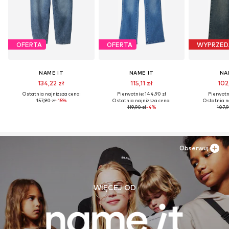
OFERTA
OFERTA
WYPRZED
NAME IT
NAME IT
NA
134,22 zł
115,11 zł
102
Ostatnia najniższa cena:
Pierwotnie: 144,90 zł
Pierwotni
157,90 zł
-15%
Ostatnia najniższa cena:
Ostatnia n
119,90 zł
-4%
107,9
Obserwuj
WIĘCEJ OD