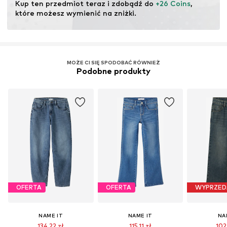
Nr artykułu
NAIa1ta002000001
Kup ten przedmiot teraz i zdobądź do 
+26 Coins
, 
które możesz wymienić na zniżki.
MOŻE CI SIĘ SPODOBAĆ RÓWNIEŻ
Podobne produkty
OFERTA
OFERTA
WYPRZED
NAME IT
NAME IT
NA
134,22 zł
115,11 zł
102