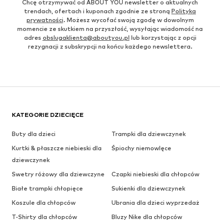
Chcę otrzymywać od ABOUT YOU newsletter o aktualnych
trendach, ofertach i kuponach zgodnie ze stroną
Polityka
prywatności
. Możesz wycofać swoją zgodę w dowolnym
momencie ze skutkiem na przyszłość, wysyłając wiadomość na
adres
obslugaklienta@aboutyou.pl
lub korzystając z opcji
rezygnacji z subskrypcji na końcu każdego newslettera.
KATEGORIE DZIECIĘCE
Buty dla dzieci
Trampki dla dziewczynek
Kurtki & płaszcze niebieski dla
Śpiochy niemowlęce
dziewczynek
Swetry różowy dla dziewczyne
Czapki niebieski dla chłopców
Białe trampki chłopięce
Sukienki dla dziewczynek
Koszule dla chłopców
Ubrania dla dzieci wyprzedaż
T-Shirty dla chłopców
Bluzy Nike dla chłopców