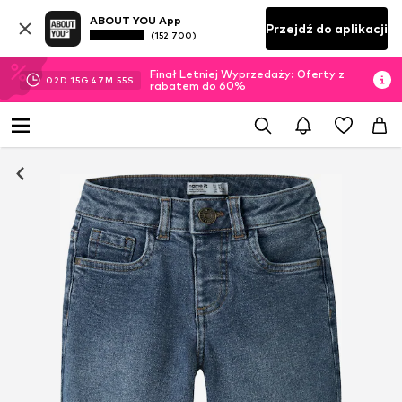
ABOUT YOU App
Przejdź do aplikacji
(152 700)
Finał Letniej Wyprzedaży: Oferty z
02
D
15
G
47
M
54
S
rabatem do 60%