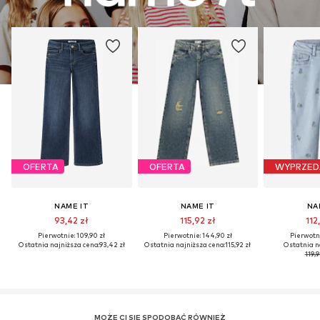
OFERTA
OFERTA
WYPRZED
NAME IT
NAME IT
NA
93,42 zł
115,92 zł
112
Pierwotnie: 109,90 zł
Pierwotnie: 144,90 zł
Pierwotni
Ostatnia najniższa cena:
93,42 zł
Ostatnia najniższa cena:
115,92 zł
Ostatnia n
119,9
MOŻE CI SIĘ SPODOBAĆ RÓWNIEŻ