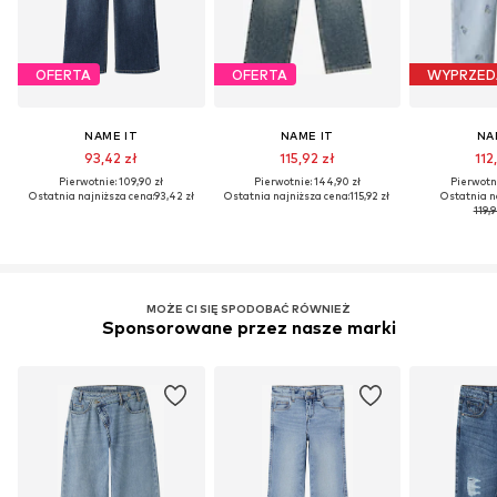
OFERTA
OFERTA
WYPRZED
NAME IT
NAME IT
NA
93,42 zł
115,92 zł
112
Pierwotnie: 109,90 zł
Pierwotnie: 144,90 zł
Pierwotni
Ostatnia najniższa cena:
93,42 zł
Ostatnia najniższa cena:
115,92 zł
Ostatnia n
119,9
MOŻE CI SIĘ SPODOBAĆ RÓWNIEŻ
Sponsorowane przez nasze marki