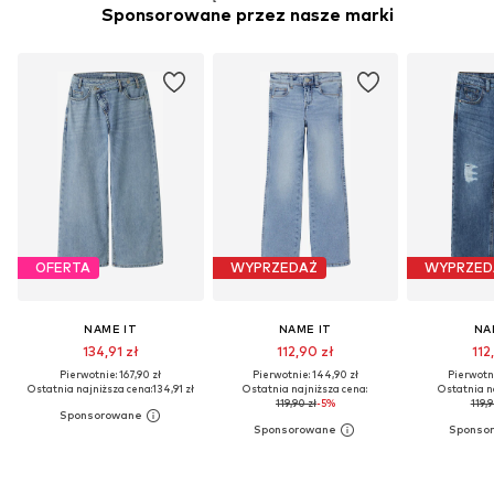
Sponsorowane przez nasze marki
OFERTA
WYPRZEDAŻ
WYPRZED
NAME IT
NAME IT
NA
134,91 zł
112,90 zł
112
Pierwotnie: 167,90 zł
Pierwotnie: 144,90 zł
Pierwotni
Ostatnia najniższa cena:
134,91 zł
Ostatnia najniższa cena:
Ostatnia n
119,90 zł
-5%
119,9