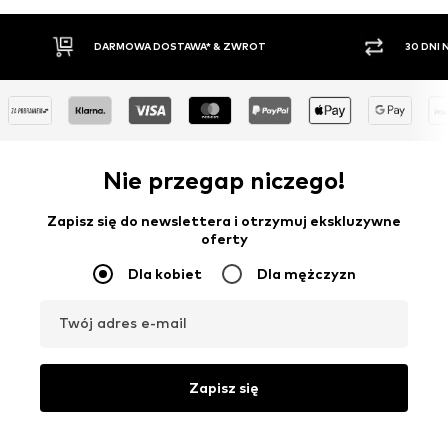
30 DNI NA ZWROT TOWARU
PŁATNO
Nie przegap niczego!
Zapisz się do newslettera i otrzymuj ekskluzywne
oferty
Dla kobiet
Dla mężczyzn
Twój adres e-mail
Zapisz się