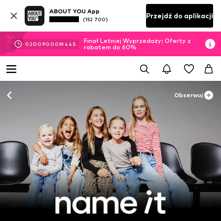
ABOUT YOU App
Przejdź do aplikacji
(152 700)
Finał Letniej Wyprzedaży: Oferty z
02
D
09
G
00
M
42
S
rabatem do 60%
Obserwuj