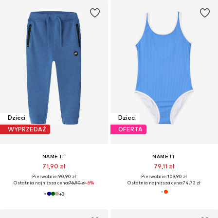
Dzieci
Dzieci
WYPRZEDAŻ
OFERTA
NAME IT
NAME IT
71,90 zł
79,11 zł
Pierwotnie: 90,90 zł
Pierwotnie: 109,90 zł
Ostatnia najniższa cena:
76,90 zł
-6%
Ostatnia najniższa cena:
74,72 zł
+
3