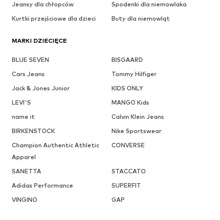
Jeansy dla chłopców
Spodenki dla niemowlaka
Kurtki przejściowe dla dzieci
Buty dla niemowląt
MARKI DZIECIĘCE
BLUE SEVEN
BISGAARD
Cars Jeans
Tommy Hilfiger
Jack & Jones Junior
KIDS ONLY
LEVI'S
MANGO Kids
name it
Calvin Klein Jeans
BIRKENSTOCK
Nike Sportswear
Champion Authentic Athletic
CONVERSE
Apparel
SANETTA
STACCATO
Adidas Performance
SUPERFIT
VINGINO
GAP