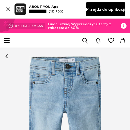
ABOUT YOU App
Przejdź do aplikacji
(152 700)
Finał Letniej Wyprzedaży: Oferty z
02
D
15
G
05
M
54
S
rabatem do 60%