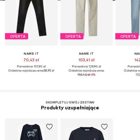
OFERTA
OFERTA
OFERTA
NAME IT
NAME IT
NA
70,43 zł
103,41 zł
142
Pierwotnie: 157,90 zł
Pierwotnie: 129,90 zł
Pierwotni
Ostatnia najniższa cena:
58,95 zł
Ostatnia najniższa cena:
Ostatnia n
110,42 zł
-6%
132
SKOMPLETUJ SWÓJ ZESTAW
Produkty uzupełniające