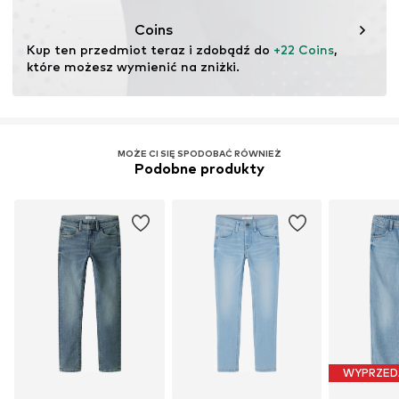
Ten produkt zawiera materiały pochodzące z recyklingu
(pre- lub postkonsumenckie). Korzystanie z materiałów
Coins
pochodzących z recyklingu może zmniejszyć
Kup ten przedmiot teraz i zdobądź do 
+22 Coins
, 
zapotrzebowanie na surowce, uniknąć odpadów i chronić
które możesz wymienić na zniżki.
zasoby naturalne.
Więcej
MOŻE CI SIĘ SPODOBAĆ RÓWNIEŻ
Podobne produkty
WYPRZED