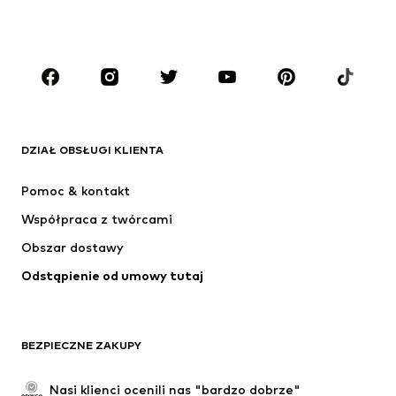
CHŁOPCY
Dzieci (92-140 cm)
Młodzież (140-176 cm)
MARKI
ADIDAS ORIGINALS
Nike Sportswear
Next
ADIDAS SPORTSWEAR
DZIAŁ OBSŁUGI KLIENTA
NIKE
ADIDAS PERFORMANCE
Pomoc & kontakt
NAME IT
SUPERFIT
Współpraca z twórcami
Obszar dostawy
Odstąpienie od umowy tutaj
BEZPIECZNE ZAKUPY
Nasi klienci ocenili nas "bardzo dobrze"