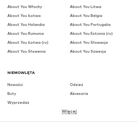
About You Włochy
About You Litwa
About You Łotwa
About You Belgia
About You Holandia
About You Portugalia
About You Rumunia
About You Estonia (ru)
About You Łotwa (ru)
About You Słowacja
About You Słowenia
About You Szwecja
NIEMOWLĘTA
Nowości
Odzież
Buty
Akcesoria
Wyprzedaż
Więcej
DZIEWCZYNKI
Dzieci (92-140 cm)
Młodzież (140-176 cm)