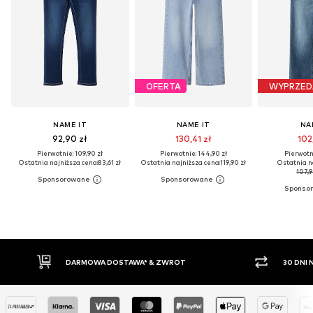
OFERTA
WYPRZED
NAME IT
NAME IT
NA
92,90 zł
130,41 zł
102
Pierwotnie: 109,90 zł
Pierwotnie: 144,90 zł
Pierwotni
Ostatnia najniższa cena:
83,61 zł
Ostatnia najniższa cena:
119,90 zł
Ostatnia n
107,9
WROT
30 DNI NA ZWROT TOWARU