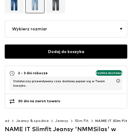
Wybierz rozmiar
Dodaj do koszyka
2 - 3 dni robocze
Szybka dostawa
Ostateczny przewidywany czas dostawy pojawi się w Twoim
koszyku.
30 dni na zwrot towaru
dzież
Jeansy & spodnie
Jeansy
Slim Fit
NAME IT Slim Fit
NAME IT Slimfit Jeansy 'NMMSilas' w