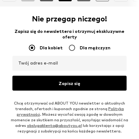
Nie przegap niczego!
Zapisz się do newslettera i otrzymuj ekskluzywne
oferty
Dla kobiet
Dla mężczyzn
Twój adres e-mail
Zapisz się
Chcę otrzymywać od ABOUT YOU newsletter o aktualnych
trendach, ofertach i kuponach zgodnie ze stroną
Polityka
prywatności
. Możesz wycofać swoją zgodę w dowolnym
momencie ze skutkiem na przyszłość, wysyłając wiadomość na
adres
obslugaklienta@aboutyou.pl
lub korzystając z opcji
rezygnacji z subskrypcji na końcu każdego newslettera.