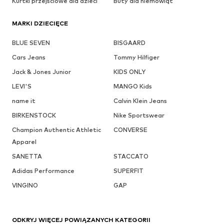
Kurtki przejściowe dla dzieci
Buty dla niemowląt
MARKI DZIECIĘCE
BLUE SEVEN
BISGAARD
Cars Jeans
Tommy Hilfiger
Jack & Jones Junior
KIDS ONLY
LEVI'S
MANGO Kids
name it
Calvin Klein Jeans
BIRKENSTOCK
Nike Sportswear
Champion Authentic Athletic
CONVERSE
Apparel
SANETTA
STACCATO
Adidas Performance
SUPERFIT
VINGINO
GAP
ODKRYJ WIĘCEJ POWIĄZANYCH KATEGORII