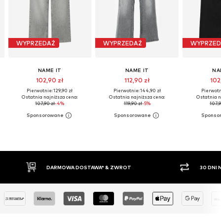
WYPRZEDAŻ
WYPRZEDAŻ
WYPRZED
NAME IT
NAME IT
NA
102,90 zł
112,90 zł
102
Pierwotnie: 129,90 zł
Pierwotnie: 144,90 zł
Pierwotni
Ostatnia najniższa cena:
Ostatnia najniższa cena:
Ostatnia n
107,90 zł
-4%
119,90 zł
-5%
107,9
WROT
30 DNI NA ZWROT TOWARU