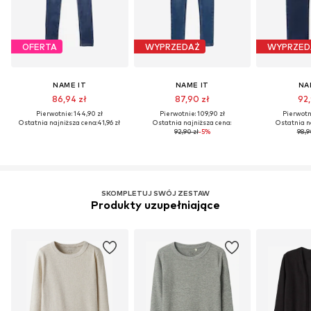
OFERTA
WYPRZEDAŻ
WYPRZED
NAME IT
NAME IT
NA
86,94 zł
87,90 zł
92,
Pierwotnie: 144,90 zł
Pierwotnie: 109,90 zł
Pierwotni
Ostatnia najniższa cena:
41,96 zł
Ostatnia najniższa cena:
Ostatnia n
92,90 zł
-5%
98,9
SKOMPLETUJ SWÓJ ZESTAW
Produkty uzupełniające