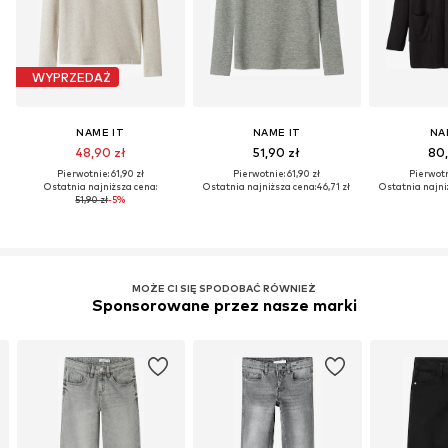
WYPRZEDAŻ
NAME IT
NAME IT
NA
48,90 zł
51,90 zł
80,
Pierwotnie: 61,90 zł
Pierwotnie: 61,90 zł
Pierwotn
Ostatnia najniższa cena:
Ostatnia najniższa cena:
46,71 zł
Ostatnia najni
51,90 zł
-5%
MOŻE CI SIĘ SPODOBAĆ RÓWNIEŻ
Sponsorowane przez nasze marki