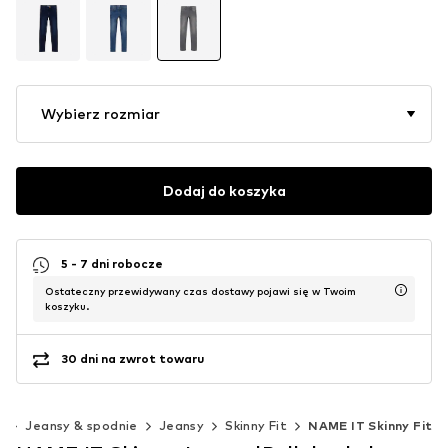
Wybierz rozmiar
Dodaj do koszyka
5 - 7 dni robocze
Ostateczny przewidywany czas dostawy pojawi się w Twoim
koszyku.
30 dni na zwrot towaru
ż
Jeansy & spodnie
Jeansy
Skinny Fit
NAME IT Skinny Fit