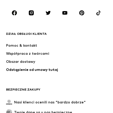
Dzieci (92-140 cm)
Młodzież (140-176 cm)
MARKI
ADIDAS ORIGINALS
Nike Sportswear
Next
ADIDAS SPORTSWEAR
DZIAŁ OBSŁUGI KLIENTA
NIKE
ADIDAS PERFORMANCE
Pomoc & kontakt
NAME IT
SUPERFIT
Współpraca z twórcami
Obszar dostawy
Odstąpienie od umowy tutaj
BEZPIECZNE ZAKUPY
Nasi klienci ocenili nas "bardzo dobrze"
Twoje dane są u nas bezpieczne