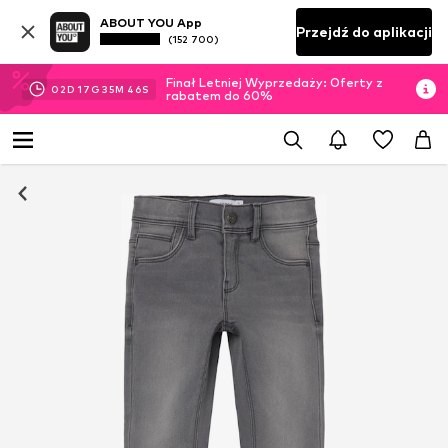
ABOUT YOU App
Przejdź do aplikacji
(152 700)
Finał Letniej Wyprzedaży: Oferty z
02
D
17
G
35
M
45
S
rabatem do 60%