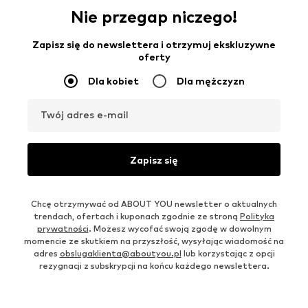
Nie przegap niczego!
Zapisz się do newslettera i otrzymuj ekskluzywne
oferty
Dla kobiet
Dla mężczyzn
Twój adres e-mail
Zapisz się
Chcę otrzymywać od ABOUT YOU newsletter o aktualnych
trendach, ofertach i kuponach zgodnie ze stroną
Polityka
prywatności
. Możesz wycofać swoją zgodę w dowolnym
momencie ze skutkiem na przyszłość, wysyłając wiadomość na
adres
obslugaklienta@aboutyou.pl
lub korzystając z opcji
rezygnacji z subskrypcji na końcu każdego newslettera.