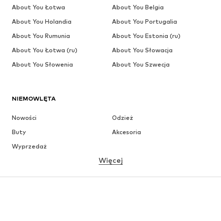
About You Łotwa
About You Belgia
About You Holandia
About You Portugalia
About You Rumunia
About You Estonia (ru)
About You Łotwa (ru)
About You Słowacja
About You Słowenia
About You Szwecja
NIEMOWLĘTA
Nowości
Odzież
Buty
Akcesoria
Wyprzedaż
Więcej
DZIEWCZYNKI
Dzieci (92-140 cm)
Młodzież (140-176 cm)
CHŁOPCY