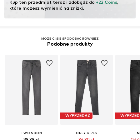
Kup ten przedmiot teraz i zdobądź do 
+22 Coins
, 
które możesz wymienić na zniżki.
MOŻE CI SIĘ SPODOBAĆ RÓWNIEŻ
Podobne produkty
WYPRZEDAŻ
WYPRZED
TWO SOON
ONLY GIRLS
N
89,99 zł
94,90 zł
Od 6