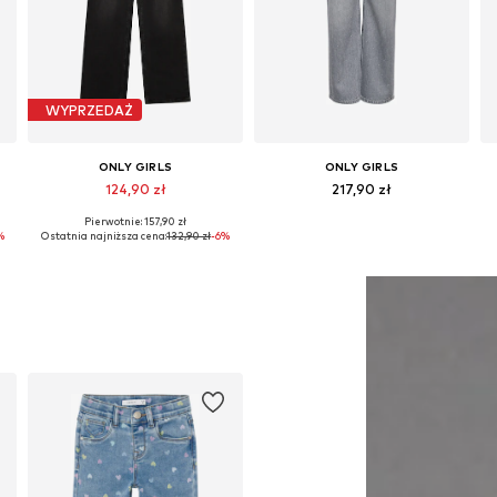
WYPRZEDAŻ
ONLY GIRLS
ONLY GIRLS
124,90 zł
217,90 zł
Pierwotnie: 157,90 zł
Dostępne w różnych rozmiarach
Dostępne w różnych rozmiarach
%
Ostatnia najniższa cena:
132,90 zł
-6%
Dodaj do koszyka
Dodaj do koszyka