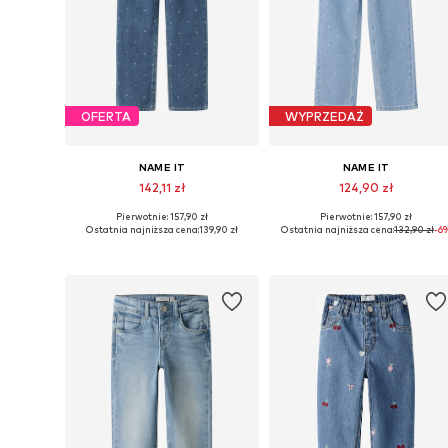
OFERTA
WYPRZEDAŻ
NAME IT
NAME IT
142,11 zł
124,90 zł
Pierwotnie: 157,90 zł
Pierwotnie: 157,90 zł
Dostępne w różnych rozmiarach
Dostępne w różnych rozmiarach
Ostatnia najniższa cena:
139,90 zł
Ostatnia najniższa cena:
132,90 zł
-6
Dodaj do koszyka
Dodaj do koszyka