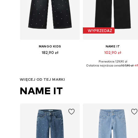
WYPRZEDAŻ
MANGO KIDS
NAME IT
182,90 zł
102,90 zł
Pierwotnie: 129,90 zł
Dostępne w różnych rozmiarach
Dostępne w różnych rozmiarach
Ostatnia najniższa cena:
107,90 zł
-4
Dodaj do koszyka
Dodaj do koszyka
WIĘCEJ OD TEJ MARKI
NAME IT