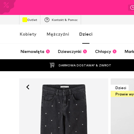
Outlet
Kontakt & Pomoc
Kobiety
Mężczyźni
Dzieci
Niemowlęta
Dziewczynki
Chłopcy
Mark
DARMOWA DOSTAWA* & ZWROT
Dzieci
Prawie w