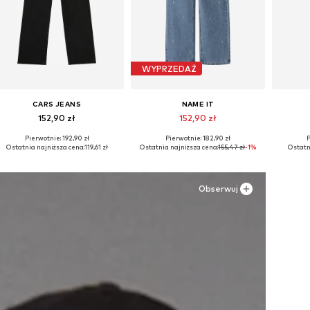
WYPRZEDAŻ
CARS JEANS
NAME IT
152,90 zł
152,90 zł
Pierwotnie: 192,90 zł
Pierwotnie: 182,90 zł
P
Dostępne w różnych rozmiarach
Dostępne w różnych rozmiarach
Dostępn
Ostatnia najniższa cena:
119,61 zł
Ostatnia najniższa cena:
155,47 zł
-1%
Ostatn
Dodaj do koszyka
Dodaj do koszyka
Do
Obserwuj