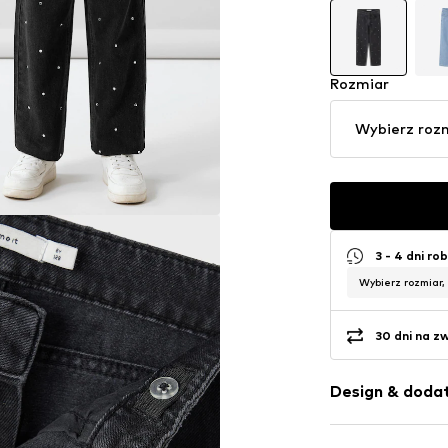
Rozmiar
Wybierz roz
3 - 4 dni ro
Wybierz rozmiar,
30 dni na z
Design & dodat
Jednolite kol