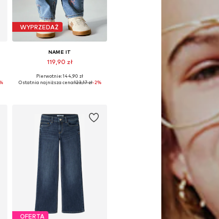
WYPRZEDAŻ
NAME IT
119,90 zł
Pierwotnie: 144,90 zł
, 104, 110, 116, 122
Dostępne w różnych rozmiarach
0%
Ostatnia najniższa cena:
123,17 zł
-2%
Dodaj do koszyka
OFERTA