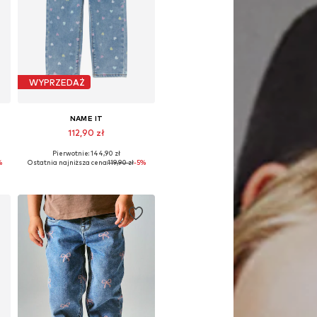
WYPRZEDAŻ
NAME IT
112,90 zł
Pierwotnie: 144,90 zł
Dostępne w różnych rozmiarach
%
Ostatnia najniższa cena:
119,90 zł
-5%
Dodaj do koszyka