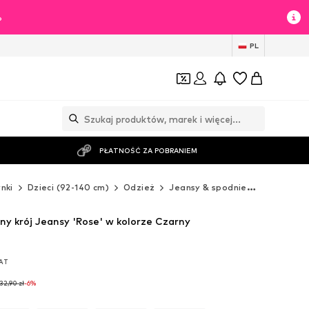
%
PL
PŁATNOŚĆ ZA POBRANIEM
nki
Dzieci (92-140 cm)
Odzież
Jeansy & spodnie
Jeansy
y krój Jeansy 'Rose' w kolorze Czarny
VAT
VAT
32,90 zł
-6%
32,90 zł
-6%