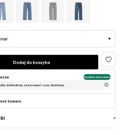
miar
Dodaj do koszyka
bocze
Szybka dostawa
 aby dokładniej oszacować czas dostawy.
wrot towaru
ki
ory