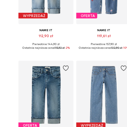
WYPRZEDAŻ
OFERTA
NAME IT
NAME IT
112,90 zł
119,61 zł
Pierwotnie: 144,90 zł
Pierwotnie: 157,90 zł
Dostępne w różnych rozmiarach
Dostępne rozmiary: 92, 98
Ostatnia najniższa cena:
115,92 zł
-2%
Ostatnia najniższa cena:
132,90 zł
-1
Dodaj do koszyka
Dodaj do koszyka
OFERTA
WYPRZEDAŻ