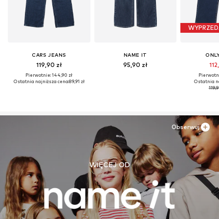
WYPRZED
CARS JEANS
NAME IT
ONLY
119,90 zł
95,90 zł
112
Pierwotnie: 144,90 zł
Pierwotni
Ostatnia najniższa cena:
89,91 zł
Ostatnia n
119,9
Obserwuj
WIĘCEJ OD