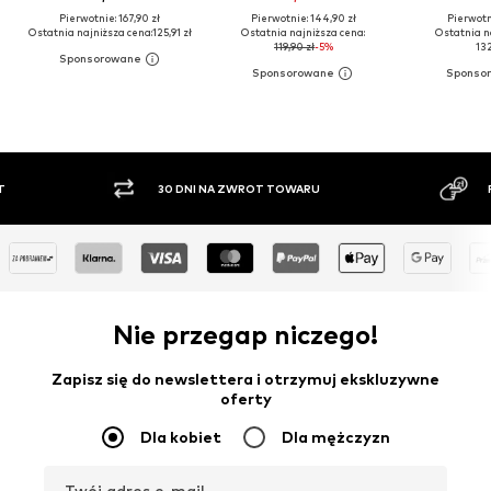
Pierwotnie: 167,90 zł
Pierwotnie: 144,90 zł
Pierwotni
Ostatnia najniższa cena:
125,91 zł
Ostatnia najniższa cena:
Ostatnia n
119,90 zł
-5%
132
30 DNI NA ZWROT TOWARU
PŁATNO
Nie przegap niczego!
Zapisz się do newslettera i otrzymuj ekskluzywne
oferty
Dla kobiet
Dla mężczyzn
Twój adres e-mail