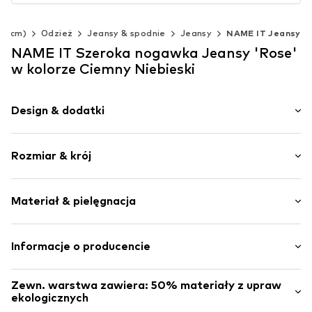
40 cm)
Odzież
Jeansy & spodnie
Jeansy
NAME IT Jeansy
NAME IT Szeroka nogawka Jeansy 'Rose'
w kolorze Ciemny Niebieski
Design & dodatki
Jednolite kolory
Rozmiar & krój
Jeans
Mocny efekt sprania
Długość: Długi / Maxi
Obszyte brzegi
Materiał & pielęgnacja
Krój: Szeroka nogawka
Rozporek na zamek błyskawiczny
Krój: Szeroki krój
5 kieszeni
Materiał: 50% Bawełna (z upraw ekologicznych), 50%
Informacje o producencie
Kontrastujące szwy
Bawełna
Efekt sprania
BESTSELLER A/S
Twardy w dotyku
Zewn. warstwa zawiera: 50% materiały z upraw
Fredskovvej 5
ekologicznych
Szlufki na pasek
7330 Brande