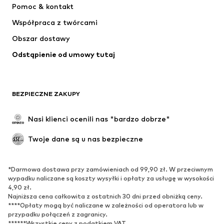
Pomoc & kontakt
NAME IT
SUPERFIT
Współpraca z twórcami
Obszar dostawy
Odstąpienie od umowy tutaj
BEZPIECZNE ZAKUPY
Nasi klienci ocenili nas "bardzo dobrze"
Twoje dane są u nas bezpieczne
*Darmowa dostawa przy zamówieniach od 99,90 zł. W przeciwnym
wypadku naliczane są koszty wysyłki i opłaty za usługę w wysokości
4,90 zł.
Najniższa cena całkowita z ostatnich 30 dni przed obniżką ceny.
****Opłaty mogą być naliczane w zależności od operatora lub w
przypadku połączeń z zagranicy.
******Wszystkie ceny z podatkiem VAT.