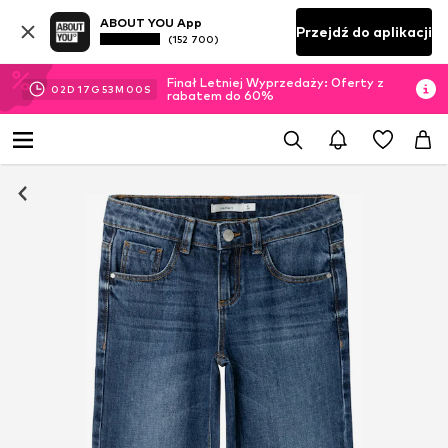
ABOUT YOU App
Przejdź do aplikacji
(152 700)
Finał Letniej Wyprzedaży: Oferty z
02
D
17
G
52
M
59
S
rabatem do 60%