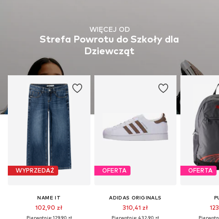
WIĘCEJ OD
Strefa Powrotu do Szkoły dla
Dziewcząt
WYPRZEDAŻ
OFERTA
OFERTA
NAME IT
ADIDAS ORIGINALS
P
102,90 zł
310,41 zł
123
Pierwotnie: 129,90 zł
Pierwotnie: 432,90 zł
Pierwotni