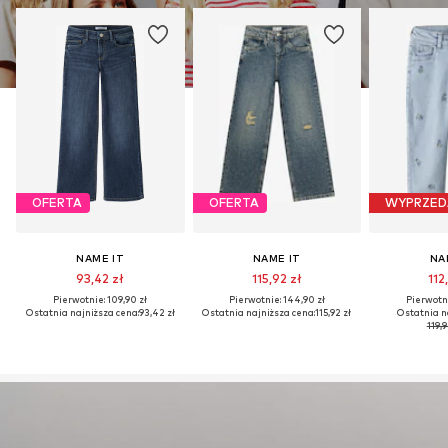
OFERTA
OFERTA
WYPRZED
NAME IT
NAME IT
NA
93,42 zł
115,92 zł
112
Pierwotnie: 109,90 zł
Pierwotnie: 144,90 zł
Pierwotni
Ostatnia najniższa cena:
93,42 zł
Ostatnia najniższa cena:
115,92 zł
Ostatnia n
119,9