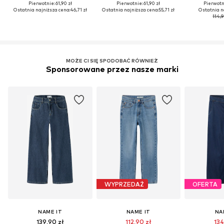
Pierwotnie: 61,90 zł
Pierwotnie: 61,90 zł
Pierwotni
Ostatnia najniższa cena:
46,71 zł
Ostatnia najniższa cena:
55,71 zł
Ostatnia n
114,9
MOŻE CI SIĘ SPODOBAĆ RÓWNIEŻ
Sponsorowane przez nasze marki
WYPRZEDAŻ
OFERTA
NAME IT
NAME IT
NA
139,90 zł
112,90 zł
134