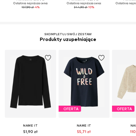
Ostatnia najniższa cena:
Ostatnia najniższa cena:
Ostatnia najni
107,90 zł
-4%
344,90 zł
-10%
SKOMPLETUJ SWÓJ ZESTAW
Produkty uzupełniające
OFERTA
OFERTA
NAME IT
NAME IT
NA
51,90 zł
55,71 zł
110