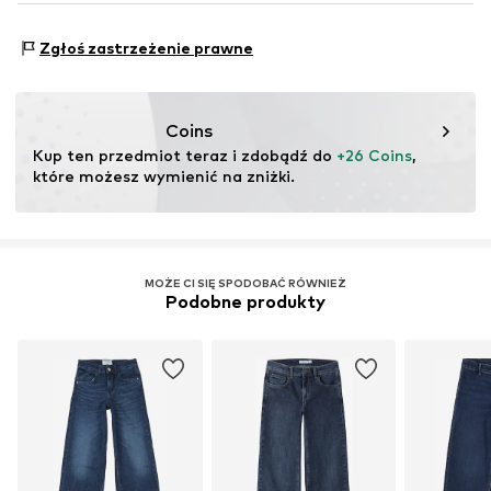
Zamek błyskawiczny
DK
Wykonane z:
Bawełna (z upraw ekologicznych)
https://bestseller.com/
Dowód:
Deklaracja dostawcy dotycząca niezależnego
Zgłoś zastrzeżenie prawne
Nr artykułu
NAI9v6q001000001
testu
Ten produkt zawiera materiały organiczne, których
uprawa ma na celu zachowanie zdrowia gleby i
Coins
ekosystemów poprzez rolnictwo ekologiczne poprzez
Kup ten przedmiot teraz i zdobądź do 
+26 Coins
, 
rezygnację z modyfikacji genetycznych oraz ograniczenie
które możesz wymienić na zniżki.
zużycia wody i nawozów chemicznych.
Więcej
MOŻE CI SIĘ SPODOBAĆ RÓWNIEŻ
Podobne produkty