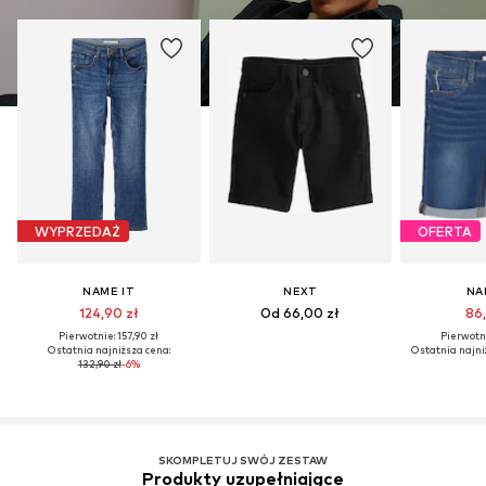
WYPRZEDAŻ
OFERTA
NAME IT
NEXT
NA
124,90 zł
Od 66,00 zł
86,
Pierwotnie: 157,90 zł
Pierwotni
Ostatnia najniższa cena:
Ostatnia najni
132,90 zł
-6%
SKOMPLETUJ SWÓJ ZESTAW
Produkty uzupełniające