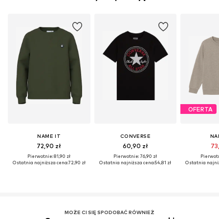
OFERTA
NAME IT
CONVERSE
NA
72,90 zł
60,90 zł
73,
Pierwotnie: 81,90 zł
Pierwotnie: 76,90 zł
Pierwotn
Ostatnia najniższa cena:
72,90 zł
Ostatnia najniższa cena:
54,81 zł
Ostatnia najni
MOŻE CI SIĘ SPODOBAĆ RÓWNIEŻ