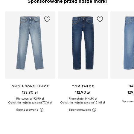
Sponsorowane przez nasze marki
ONLY & SONS JUNIOR
TOM TAILOR
NA
132,90 zł
112,90 zł
129
Pierwotnie: 192,90 zł
Pierwotnie: 144,90 zł
Ostatnia najniższa cena:
77,16 zł
Ostatnia najniższa cena:
101,61 zł