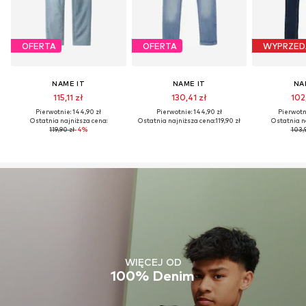
OFERTA
OFERTA
WYPRZED
NAME IT
NAME IT
NA
115,11 zł
130,41 zł
102
Pierwotnie: 144,90 zł
Pierwotnie: 144,90 zł
Pierwotni
Ostatnia najniższa cena:
Ostatnia najniższa cena:
119,90 zł
Ostatnia n
119,90 zł
-4%
103,9
WIĘCEJ OD
100% Denim