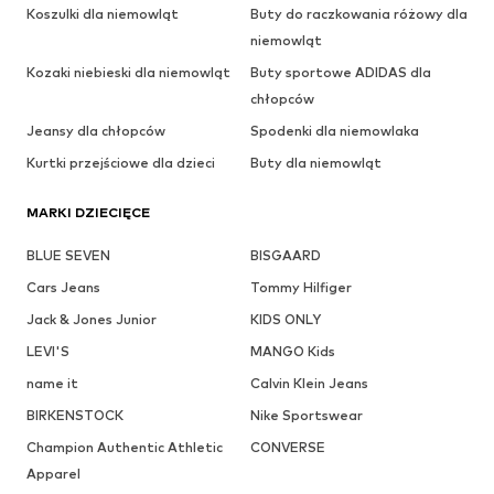
Koszulki dla niemowląt
Buty do raczkowania różowy dla
niemowląt
Kozaki niebieski dla niemowląt
Buty sportowe ADIDAS dla
chłopców
Jeansy dla chłopców
Spodenki dla niemowlaka
Kurtki przejściowe dla dzieci
Buty dla niemowląt
MARKI DZIECIĘCE
BLUE SEVEN
BISGAARD
Cars Jeans
Tommy Hilfiger
Jack & Jones Junior
KIDS ONLY
LEVI'S
MANGO Kids
name it
Calvin Klein Jeans
BIRKENSTOCK
Nike Sportswear
Champion Authentic Athletic
CONVERSE
Apparel