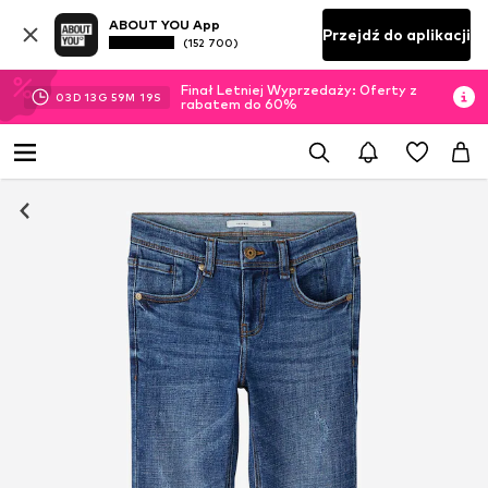
ABOUT YOU App
Przejdź do aplikacji
(152 700)
Finał Letniej Wyprzedaży: Oferty z
03
D
13
G
59
M
19
S
rabatem do 60%