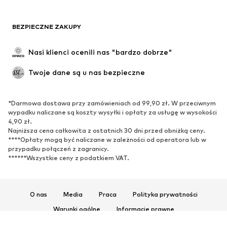
BEZPIECZNE ZAKUPY
Nasi klienci ocenili nas "bardzo dobrze"
Twoje dane są u nas bezpieczne
*Darmowa dostawa przy zamówieniach od 99,90 zł. W przeciwnym
wypadku naliczane są koszty wysyłki i opłaty za usługę w wysokości
4,90 zł.
Najniższa cena całkowita z ostatnich 30 dni przed obniżką ceny.
****Opłaty mogą być naliczane w zależności od operatora lub w
przypadku połączeń z zagranicy.
******Wszystkie ceny z podatkiem VAT.
O nas
Media
Praca
Polityka prywatności
Warunki ogólne
Informacje prawne
Ułatwienia dostępu
Bezpieczeństwo produktu