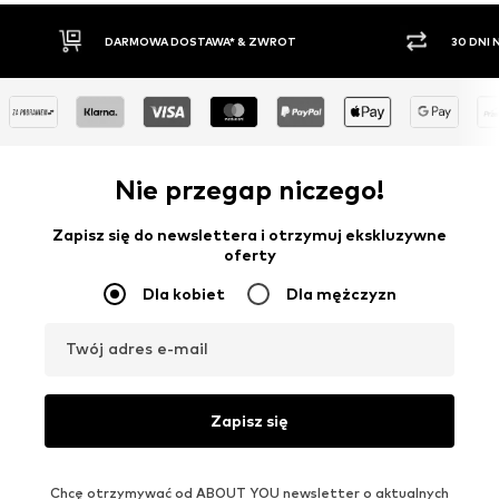
30 DNI NA ZWROT TOWARU
PŁAT
Nie przegap niczego!
Zapisz się do newslettera i otrzymuj ekskluzywne
oferty
Dla kobiet
Dla mężczyzn
Twój adres e-mail
Zapisz się
Chcę otrzymywać od ABOUT YOU newsletter o aktualnych