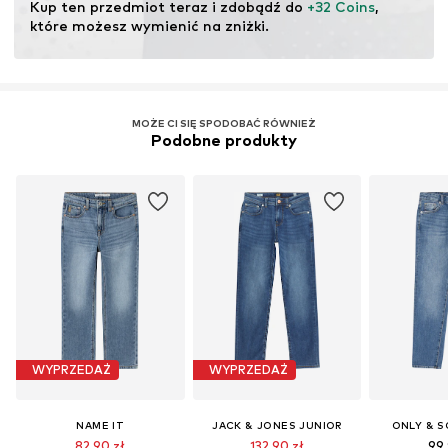
Kup ten przedmiot teraz i zdobądź do 
+32 Coins
, 
które możesz wymienić na zniżki.
Nr artykułu
NAI9hxv002000010
MOŻE CI SIĘ SPODOBAĆ RÓWNIEŻ
Podobne produkty
WYPRZEDAŻ
WYPRZEDAŻ
NAME IT
JACK & JONES JUNIOR
ONLY & S
82,90 zł
132,90 zł
99,