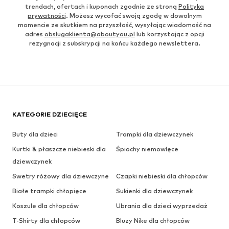
trendach, ofertach i kuponach zgodnie ze stroną
Polityka
prywatności
. Możesz wycofać swoją zgodę w dowolnym
momencie ze skutkiem na przyszłość, wysyłając wiadomość na
adres
obslugaklienta@aboutyou.pl
lub korzystając z opcji
rezygnacji z subskrypcji na końcu każdego newslettera.
KATEGORIE DZIECIĘCE
Buty dla dzieci
Trampki dla dziewczynek
Kurtki & płaszcze niebieski dla
Śpiochy niemowlęce
dziewczynek
Swetry różowy dla dziewczyne
Czapki niebieski dla chłopców
Białe trampki chłopięce
Sukienki dla dziewczynek
Koszule dla chłopców
Ubrania dla dzieci wyprzedaż
T-Shirty dla chłopców
Bluzy Nike dla chłopców