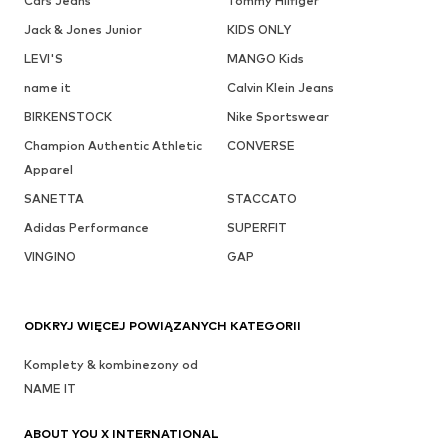
Cars Jeans
Tommy Hilfiger
Jack & Jones Junior
KIDS ONLY
LEVI'S
MANGO Kids
name it
Calvin Klein Jeans
BIRKENSTOCK
Nike Sportswear
Champion Authentic Athletic
CONVERSE
Apparel
SANETTA
STACCATO
Adidas Performance
SUPERFIT
VINGINO
GAP
ODKRYJ WIĘCEJ POWIĄZANYCH KATEGORII
Komplety & kombinezony od
NAME IT
ABOUT YOU X INTERNATIONAL