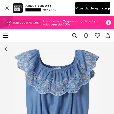
ABOUT YOU App
Przejdź do aplikacji
(152 700)
Finał Letniej Wyprzedaży: Oferty z
02
D
02
G
07
M
48
S
rabatem do 60%