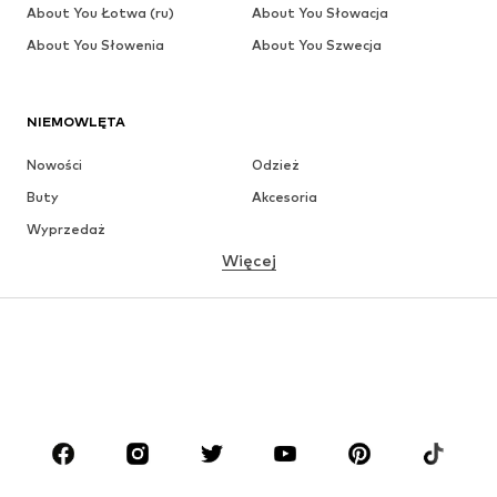
About You Łotwa (ru)
About You Słowacja
About You Słowenia
About You Szwecja
NIEMOWLĘTA
Nowości
Odzież
Buty
Akcesoria
Wyprzedaż
Więcej
DZIEWCZYNKI
Dzieci (92-140 cm)
Młodzież (140-176 cm)
CHŁOPCY
Dzieci (92-140 cm)
Młodzież (140-176 cm)
MARKI