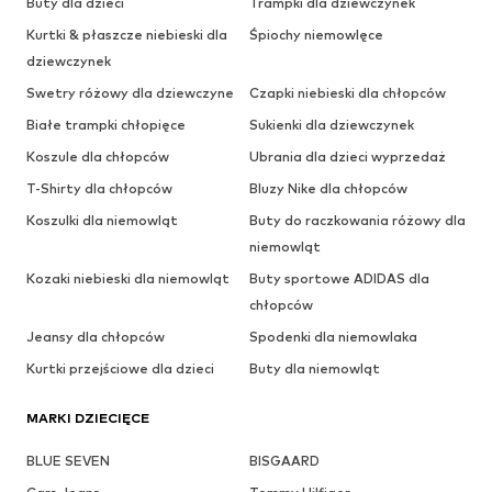
Buty dla dzieci
Trampki dla dziewczynek
Kurtki & płaszcze niebieski dla
Śpiochy niemowlęce
dziewczynek
Swetry różowy dla dziewczyne
Czapki niebieski dla chłopców
Białe trampki chłopięce
Sukienki dla dziewczynek
Koszule dla chłopców
Ubrania dla dzieci wyprzedaż
T-Shirty dla chłopców
Bluzy Nike dla chłopców
Koszulki dla niemowląt
Buty do raczkowania różowy dla
niemowląt
Kozaki niebieski dla niemowląt
Buty sportowe ADIDAS dla
chłopców
Jeansy dla chłopców
Spodenki dla niemowlaka
Kurtki przejściowe dla dzieci
Buty dla niemowląt
MARKI DZIECIĘCE
BLUE SEVEN
BISGAARD