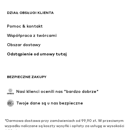
ADIDAS ORIGINALS
Nike Sportswear
Next
ADIDAS SPORTSWEAR
DZIAŁ OBSŁUGI KLIENTA
NIKE
ADIDAS PERFORMANCE
Pomoc & kontakt
NAME IT
SUPERFIT
Współpraca z twórcami
Obszar dostawy
Odstąpienie od umowy tutaj
BEZPIECZNE ZAKUPY
Nasi klienci ocenili nas "bardzo dobrze"
Twoje dane są u nas bezpieczne
*Darmowa dostawa przy zamówieniach od 99,90 zł. W przeciwnym
wypadku naliczane są koszty wysyłki i opłaty za usługę w wysokości