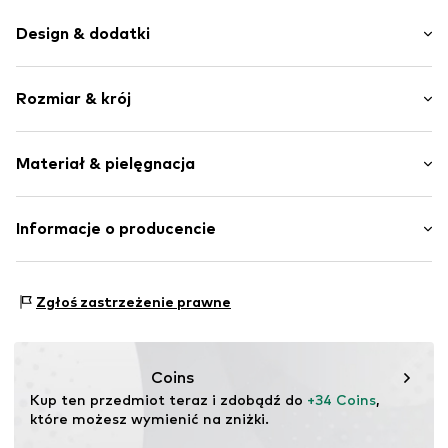
Design & dodatki
Jednolite kolory
Rozmiar & krój
Bawełna
Dekolt Carmen
Długość rękawa: Bez rękawów
Wycięte ramiona
Materiał & pielęgnacja
Długość: Krótkie/Mini
Do wiązania
Krój: Wąski krój
Sznurek w pasie
Materiał: 100% Bawełna
Informacje o producencie
Miękki w dotyku
Kraj pochodzenia: Indie
Nr artykułu
NAIa3es001000001
Bestseller Textilhandels GmbH
Modering 1
Zgłoś zastrzeżenie prawne
22457 Hamburg
DE
www.bestseller.com
Coins
Kup ten przedmiot teraz i zdobądź do 
+34 Coins
, 
które możesz wymienić na zniżki.