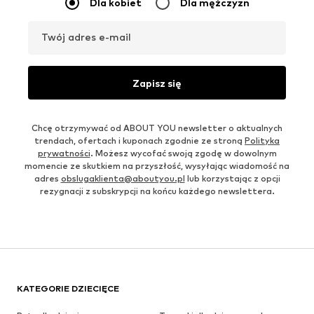
Dla kobiet
Dla mężczyzn
Twój adres e-mail
Zapisz się
Chcę otrzymywać od ABOUT YOU newsletter o aktualnych
trendach, ofertach i kuponach zgodnie ze stroną
Polityka
prywatności
. Możesz wycofać swoją zgodę w dowolnym
momencie ze skutkiem na przyszłość, wysyłając wiadomość na
adres
obslugaklienta@aboutyou.pl
lub korzystając z opcji
rezygnacji z subskrypcji na końcu każdego newslettera.
KATEGORIE DZIECIĘCE