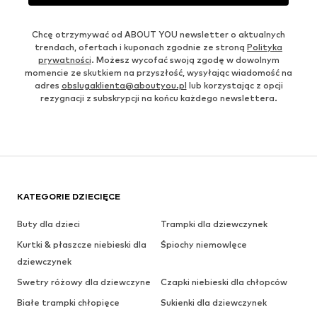
Chcę otrzymywać od ABOUT YOU newsletter o aktualnych
trendach, ofertach i kuponach zgodnie ze stroną
Polityka
prywatności
. Możesz wycofać swoją zgodę w dowolnym
momencie ze skutkiem na przyszłość, wysyłając wiadomość na
adres
obslugaklienta@aboutyou.pl
lub korzystając z opcji
rezygnacji z subskrypcji na końcu każdego newslettera.
KATEGORIE DZIECIĘCE
Buty dla dzieci
Trampki dla dziewczynek
Kurtki & płaszcze niebieski dla
Śpiochy niemowlęce
dziewczynek
Swetry różowy dla dziewczyne
Czapki niebieski dla chłopców
Białe trampki chłopięce
Sukienki dla dziewczynek