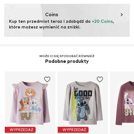
Ten produkt zawiera materiały organiczne, których
uprawa ma na celu zachowanie zdrowia gleby i
Coins
ekosystemów poprzez rolnictwo ekologiczne poprzez
Kup ten przedmiot teraz i zdobądź do 
+20 Coins
, 
rezygnację z modyfikacji genetycznych oraz ograniczenie
które możesz wymienić na zniżki.
zużycia wody i nawozów chemicznych.
Więcej
MOŻE CI SIĘ SPODOBAĆ RÓWNIEŻ
Podobne produkty
WYPRZEDAŻ
WYPRZEDAŻ