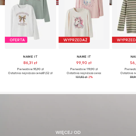
OFERTA
WYPRZEDAŻ
WYPRZED
NAME IT
NAME IT
NA
86,31 zł
99,90 zł
56,
Pierwotnie: 95,90 zł
Pierwotnie: 119,90 zł
Pierwotn
Ostatnia najniższa cena:
81,52 zł
Ostatnia najniższa cena:
Ostatnia n
101,92 zł
-2%
59,9
WIĘCEJ OD