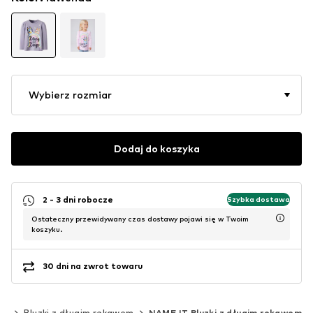
Wybierz rozmiar
Dodaj do koszyka
2 - 3 dni robocze
Szybka dostawa
Ostateczny przewidywany czas dostawy pojawi się w Twoim
koszyku.
30 dni na zwrot towaru
opy
Bluzki z długim rękawem
NAME IT Bluzki z długim rękawem