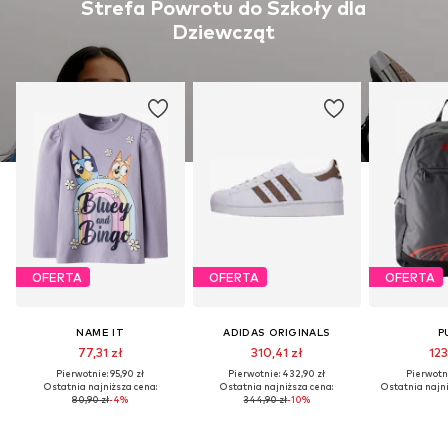
Strefa Powrotu do Szkoły dla
Dziewcząt
OFERTA
OFERTA
OFERTA
NAME IT
ADIDAS ORIGINALS
P
77,31 zł
310,41 zł
123
Pierwotnie: 95,90 zł
Pierwotnie: 432,90 zł
Pierwotni
Ostatnia najniższa cena:
Ostatnia najniższa cena:
Ostatnia najni
80,90 zł
-4%
344,90 zł
-10%