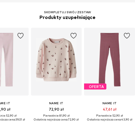
SKOMPLETUJ SWÓJ ZESTAW
Produkty uzupełniające
OFERTA
AME IT
NAME IT
NAME IT
,90 zł
72,90 zł
47,61 zł
nie: 52,90 zł
Pierwotnie: 81,90 zł
Pierwotnie: 52,90 zł
iższa cena:
39,51 zł
Ostatnia najniższa cena:
72,90 zł
Ostatnia najniższa cena:
43,90 zł