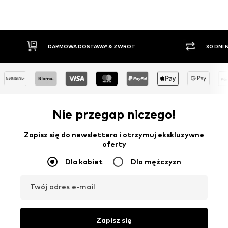
30 DNI NA ZWROT TOWARU
PŁATNO
Nie przegap niczego!
Zapisz się do newslettera i otrzymuj ekskluzywne
oferty
Dla kobiet
Dla mężczyzn
Twój adres e-mail
Zapisz się