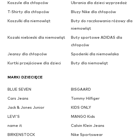
Koszule dla chłopców
Ubrania dla dzieci wyprzedaż
T-Shirty dla chłopców
Bluzy Nike dla chłopców
Koszulki dla niemowląt
Buty do raczkowania różowy dla
niemowląt
Kozaki niebieski dla niemowląt
Buty sportowe ADIDAS dla
chłopców
Jeansy dla chłopców
Spodenki dla niemowlaka
Kurtki przejściowe dla dzieci
Buty dla niemowląt
MARKI DZIECIĘCE
BLUE SEVEN
BISGAARD
Cars Jeans
Tommy Hilfiger
Jack & Jones Junior
KIDS ONLY
LEVI'S
MANGO Kids
name it
Calvin Klein Jeans
BIRKENSTOCK
Nike Sportswear