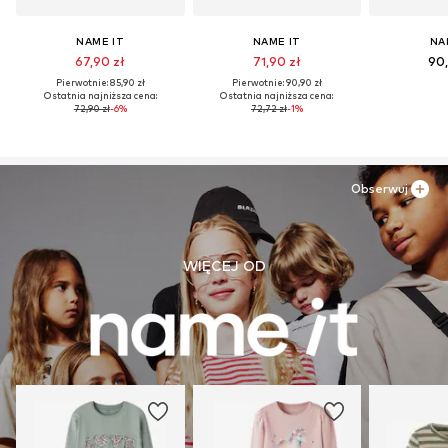
NAME IT
NAME IT
NA
67,90 zł
71,90 zł
90,
Pierwotnie: 85,90 zł
Pierwotnie: 90,90 zł
Ostatnia najniższa cena:
Ostatnia najniższa cena:
72,90 zł
-6%
72,72 zł
-1%
Obserwuj
WIĘCEJ OD