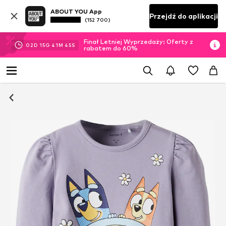
ABOUT YOU App
Przejdź do aplikacji
(152 700)
Finał Letniej Wyprzedaży: Oferty z
02
D
15
G
41
M
45
S
rabatem do 60%