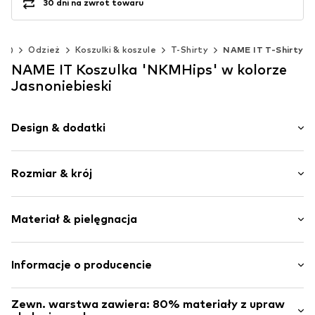
30 dni na zwrot towaru
cm)
Odzież
Koszulki & koszule
T-Shirty
NAME IT T-Shirty
NAME IT Koszulka 'NKMHips' w kolorze
Jasnoniebieski
Design & dodatki
Nadruk
Rozmiar & krój
Dżersej
Okrągły dekolt
Długość rękawa: 1/4 ramienia
Obszyte brzegi
Materiał & pielęgnacja
Krój: Normalny krój
Kołnierz ze ściągaczem
Naszywka z logo
Materiał: 80% Bawełna (z upraw ekologicznych), 20%
Informacje o producencie
Miękki w dotyku
Bawełna (z recyclingu)
Poślizg
Bestseller Textilhandels GmbH
Kraj pochodzenia: Bangladesz
Zewn. warstwa zawiera: 80% materiały z upraw
Modering 1
Nr artykułu
NAIa4xx002000001