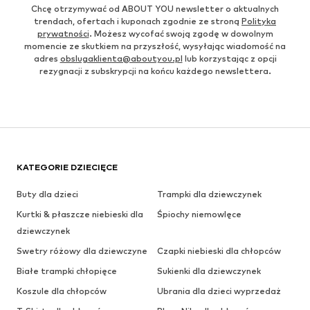
Chcę otrzymywać od ABOUT YOU newsletter o aktualnych
trendach, ofertach i kuponach zgodnie ze stroną
Polityka
prywatności
. Możesz wycofać swoją zgodę w dowolnym
momencie ze skutkiem na przyszłość, wysyłając wiadomość na
adres
obslugaklienta@aboutyou.pl
lub korzystając z opcji
rezygnacji z subskrypcji na końcu każdego newslettera.
KATEGORIE DZIECIĘCE
Buty dla dzieci
Trampki dla dziewczynek
Kurtki & płaszcze niebieski dla
Śpiochy niemowlęce
dziewczynek
Swetry różowy dla dziewczyne
Czapki niebieski dla chłopców
Białe trampki chłopięce
Sukienki dla dziewczynek
Koszule dla chłopców
Ubrania dla dzieci wyprzedaż