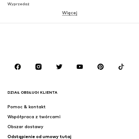
Wyprzedaż
Więcej
DZIEWCZYNKI
Dzieci (92-140 cm)
Młodzież (140-176 cm)
CHŁOPCY
Dzieci (92-140 cm)
Młodzież (140-176 cm)
MARKI
ADIDAS ORIGINALS
Nike Sportswear
Next
ADIDAS SPORTSWEAR
DZIAŁ OBSŁUGI KLIENTA
NIKE
ADIDAS PERFORMANCE
Pomoc & kontakt
Jordan
SUPERFIT
Współpraca z twórcami
Obszar dostawy
Odstąpienie od umowy tutaj