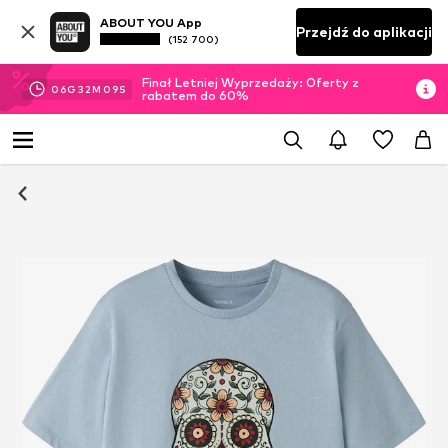
ABOUT YOU App
Przejdź do aplikacji
(152 700)
Finał Letniej Wyprzedaży: Oferty z
06
G
32
M
09
S
rabatem do 60%