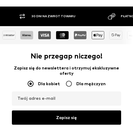
30 DNI NA ZWROT TOWARU
PŁATNO
Nie przegap niczego!
Zapisz się do newslettera i otrzymuj ekskluzywne
oferty
Dla kobiet
Dla mężczyzn
Twój adres e-mail
Zapisz się