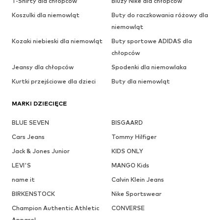
T-Shirty dla chłopców
Bluzy Nike dla chłopców
Koszulki dla niemowląt
Buty do raczkowania różowy dla
niemowląt
Kozaki niebieski dla niemowląt
Buty sportowe ADIDAS dla
chłopców
Jeansy dla chłopców
Spodenki dla niemowlaka
Kurtki przejściowe dla dzieci
Buty dla niemowląt
MARKI DZIECIĘCE
BLUE SEVEN
BISGAARD
Cars Jeans
Tommy Hilfiger
Jack & Jones Junior
KIDS ONLY
LEVI'S
MANGO Kids
name it
Calvin Klein Jeans
BIRKENSTOCK
Nike Sportswear
Champion Authentic Athletic
CONVERSE
Apparel