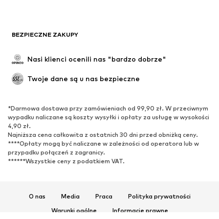
BEZPIECZNE ZAKUPY
Nasi klienci ocenili nas "bardzo dobrze"
Twoje dane są u nas bezpieczne
*Darmowa dostawa przy zamówieniach od 99,90 zł. W przeciwnym
wypadku naliczane są koszty wysyłki i opłaty za usługę w wysokości
4,90 zł.
Najniższa cena całkowita z ostatnich 30 dni przed obniżką ceny.
****Opłaty mogą być naliczane w zależności od operatora lub w
przypadku połączeń z zagranicy.
******Wszystkie ceny z podatkiem VAT.
O nas
Media
Praca
Polityka prywatności
Warunki ogólne
Informacje prawne