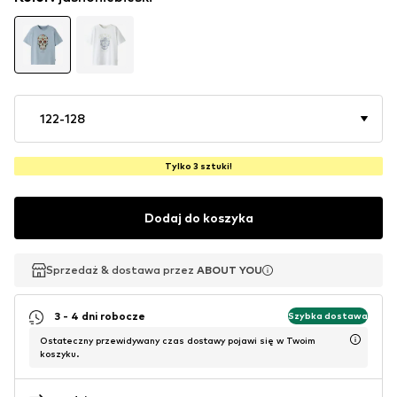
122-128
Tylko 3 sztuki!
Dodaj do koszyka
Sprzedaż & dostawa przez
Sprzedaż & dostawa przez
ABOUT YOU
ABOUT YOU
3 - 4 dni robocze
Szybka dostawa
Ostateczny przewidywany czas dostawy pojawi się w Twoim
koszyku.