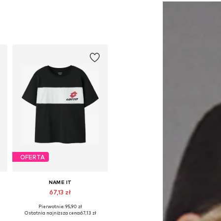
OFERTA
NAME IT
67,13 zł
Pierwotnie: 95,90 zł
Dostępne w różnych rozmiarach
Ostatnia najniższa cena:
67,13 zł