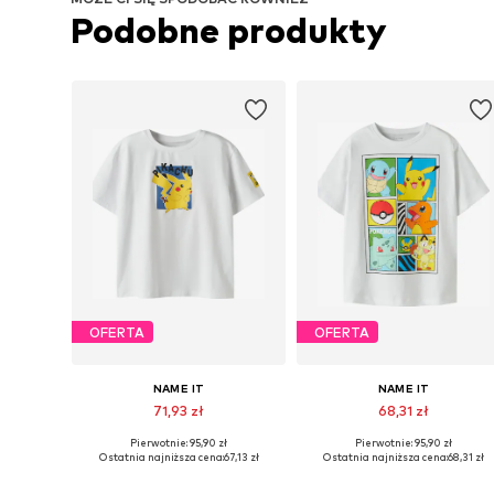
Podobne produkty
OFERTA
OFERTA
NAME IT
NAME IT
71,93 zł
68,31 zł
Pierwotnie: 95,90 zł
Pierwotnie: 95,90 zł
Dostępne w różnych rozmiarach
Dostępne w różnych rozmiarach
Ostatnia najniższa cena:
67,13 zł
Ostatnia najniższa cena:
68,31 zł
Dodaj do koszyka
Dodaj do koszyka