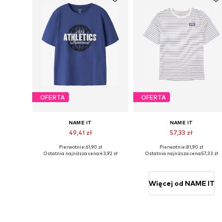
OFERTA
OFERTA
NAME IT
NAME IT
49,41 zł
57,33 zł
Pierwotnie: 61,90 zł
Pierwotnie: 81,90 zł
Dostępne rozmiary: 122-128, 134-140, 146-152, 158-164
Dostępne rozmiary: 122-128, 1
Ostatnia najniższa cena:
43,92 zł
Ostatnia najniższa cena:
57,33 zł
Dodaj do koszyka
Dodaj do koszyka
Więcej od NAME IT