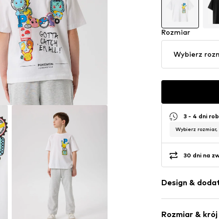
Rozmiar
Wybierz roz
3 - 4 dni ro
Wybierz rozmiar,
30 dni na z
Design & dodat
Nadruk
Rozmiar & krój
Dżersej