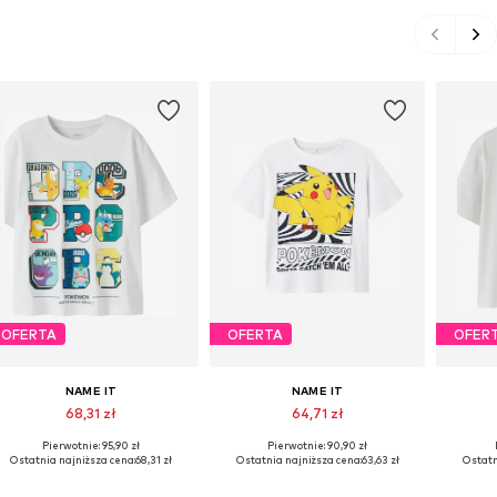
OFERTA
OFERTA
OFER
NAME IT
NAME IT
68,31 zł
64,71 zł
Pierwotnie: 95,90 zł
Pierwotnie: 90,90 zł
Dostępne w różnych rozmiarach
Dostępne w różnych rozmiarach
Dostępn
Ostatnia najniższa cena:
68,31 zł
Ostatnia najniższa cena:
63,63 zł
Ostatn
Dodaj do koszyka
Dodaj do koszyka
Do