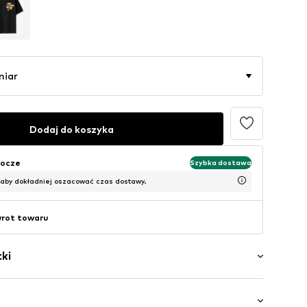
miar
Dodaj do koszyka
bocze
Szybka dostawa
 aby dokładniej oszacować czas dostawy.
wrot towaru
ki