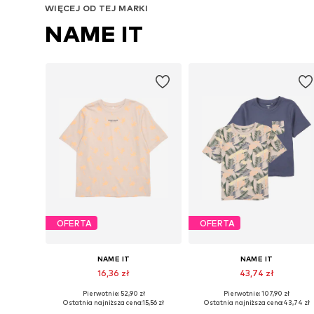
WIĘCEJ OD TEJ MARKI
NAME IT
OFERTA
OFERTA
NAME IT
NAME IT
16,36 zł
43,74 zł
Pierwotnie: 52,90 zł
Pierwotnie: 107,90 zł
Dostępne rozmiary: 134-140, 146-152, 158-164
Dostępne w różnych rozmiarach
Ostatnia najniższa cena:
15,56 zł
Ostatnia najniższa cena:
43,74 zł