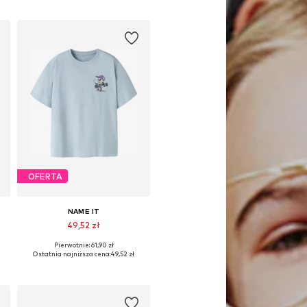
Dodaj do koszyka
OFERTA
NAME IT
49,52 zł
Pierwotnie: 61,90 zł
rozmiary: 134-140, 146-152, 158-164
Dostępne w różnych rozmiarach
Ostatnia najniższa cena:
49,52 zł
Dodaj do koszyka