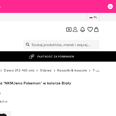
%
PL
PŁATNOŚĆ ZA POBRANIEM
Dzieci (92-140 cm)
Odzież
Koszulki & koszule
T-Shirty
NA
a 'NKMJeno Pokemon' w kolorze Biały
T
T
8,31 zł
8,31 zł