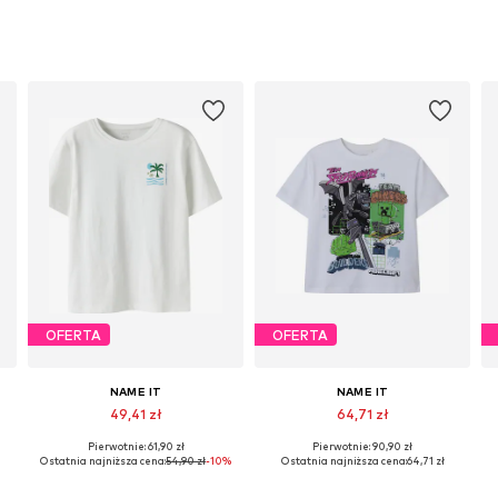
OFERTA
OFERTA
NAME IT
NAME IT
49,41 zł
64,71 zł
Pierwotnie: 61,90 zł
Pierwotnie: 90,90 zł
Dostępne rozmiary: 122-128, 134-140, 146-152, 158-164
Dostępne w różnych rozmiarach
Ostatnia najniższa cena:
54,90 zł
-10%
Ostatnia najniższa cena:
64,71 zł
Dodaj do koszyka
Dodaj do koszyka