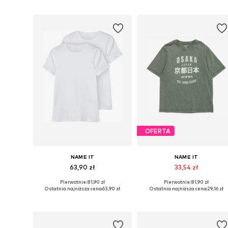
Dodaj do koszyka
Dodaj do koszyka
OFERTA
NAME IT
NAME IT
63,90 zł
33,54 zł
Pierwotnie: 81,90 zł
Pierwotnie: 81,90 zł
Dostępne rozmiary: 116, 122-128, 134-140, 146-152
Dostępne 
Ostatnia najniższa cena:
63,90 zł
Ostatnia najniższa cena:
29,16 zł
Dodaj do koszyka
Dodaj do koszyka