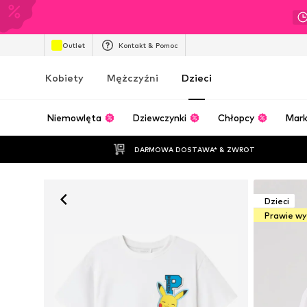
Outlet
Kontakt & Pomoc
Kobiety
Mężczyźni
Dzieci
Niemowlęta
Dziewczynki
Chłopcy
Mark
DARMOWA DOSTAWA* & ZWROT
Dzieci
Prawie w