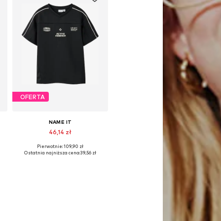
OFERTA
NAME IT
46,14 zł
Pierwotnie: 109,90 zł
34-140, 146-152, 158-164
Dostępne rozmiary: 134-140, 146-152, 158-164
Ostatnia najniższa cena:
39,56 zł
Dodaj do koszyka