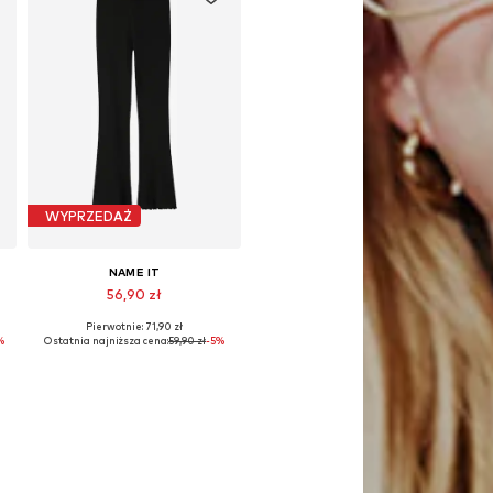
WYPRZEDAŻ
NAME IT
56,90 zł
Pierwotnie: 71,90 zł
Dostępne w różnych rozmiarach
%
Ostatnia najniższa cena:
59,90 zł
-5%
Dodaj do koszyka