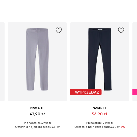
WYPRZEDAŻ
NAME IT
NAME IT
43,90 zł
56,90 zł
Pierwotnie: 52,90 zł
Pierwotnie: 71,90 zł
Dostępne w różnych rozmiarach
Dostępne w różnych rozmiarach
Ostatnia najniższa cena:
39,51 zł
Ostatnia najniższa cena:
59,90 zł
-5%
Dodaj do koszyka
Dodaj do koszyka