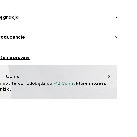
gi
długości
akończenie/szew
lęgnacja
j powierzchni
ku
awełna, 5% Elastan
roducencie
9qt7004000001
a: Bangladesz
ilhandels GmbH
eżenie prawne
.com
Coins
miot teraz i zdobądź do 
+12 Coins
, które możesz 
iżki.