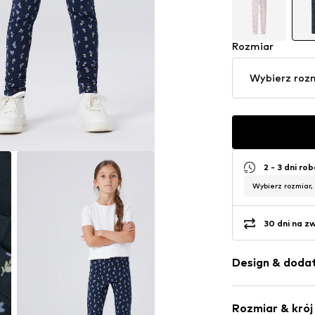
Rozmiar
Wybierz roz
2 - 3 dni ro
Wybierz rozmiar,
30 dni na z
Design & dodat
Kwiatowy m
Rozmiar & krój
Dżersej