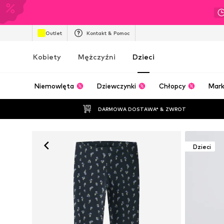
Outlet
Kontakt & Pomoc
Kobiety
Mężczyźni
Dzieci
Niemowlęta
Dziewczynki
Chłopcy
Mark
DARMOWA DOSTAWA* & ZWROT
Dzieci