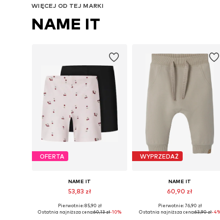
WIĘCEJ OD TEJ MARKI
NAME IT
OFERTA
WYPRZEDAŻ
NAME IT
NAME IT
53,83 zł
60,90 zł
Pierwotnie: 85,90 zł
Pierwotnie: 76,90 zł
Dostępne w różnych rozmiarach
Dostępne w różnych rozmiarach
Ostatnia najniższa cena:
60,13 zł
-10%
Ostatnia najniższa cena:
63,90 zł
-4