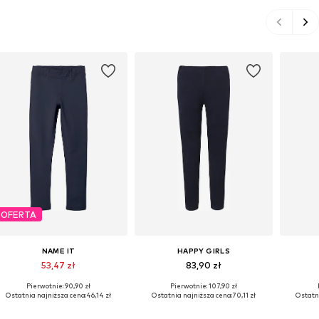
OFERTA
NAME IT
HAPPY GIRLS
53,47 zł
83,90 zł
Pierwotnie: 90,90 zł
Pierwotnie: 107,90 zł
Dostępne w różnych rozmiarach
Dostępne w różnych rozmiarach
Dostępn
Ostatnia najniższa cena:
46,14 zł
Ostatnia najniższa cena:
70,11 zł
Ostatni
Dodaj do koszyka
Dodaj do koszyka
Do