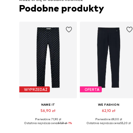
Podobne produkty
WYPRZEDAŻ
OFERTA
NAME IT
WE FASHION
56,90 zł
62,10 zł
Pierwotnie: 71,90 zł
Pierwotnie: 69,00 zł
Dostępne w różnych rozmiarach
Dostępne w różnych rozmiarach
Ostatnia najniższa cena:
57,51 zł
-1%
Ostatnia najniższa cena:
55,20 zł
Dodaj do koszyka
Dodaj do koszyka