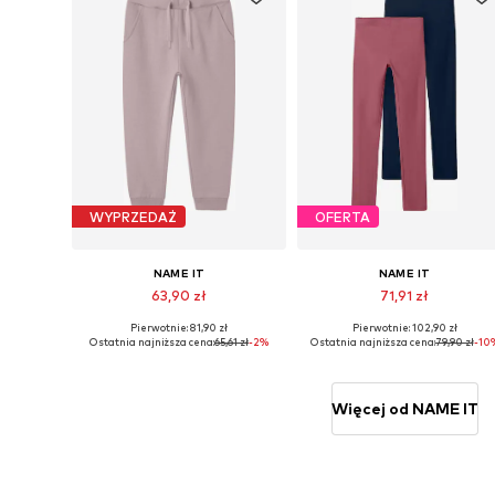
WYPRZEDAŻ
OFERTA
NAME IT
NAME IT
63,90 zł
71,91 zł
Pierwotnie: 81,90 zł
Pierwotnie: 102,90 zł
Dostępne w różnych rozmiarach
Dostępne w różnych rozmiarach
Ostatnia najniższa cena:
65,61 zł
-2%
Ostatnia najniższa cena:
79,90 zł
-10
Dodaj do koszyka
Dodaj do koszyka
Więcej od NAME IT