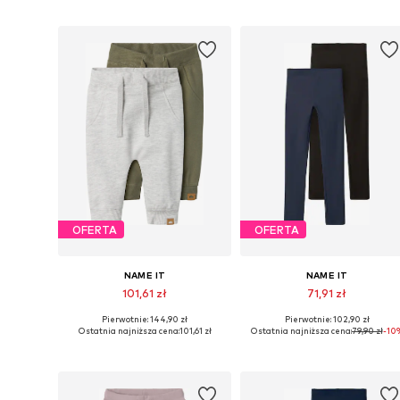
Dodaj do koszyka
Dodaj do koszyka
OFERTA
OFERTA
NAME IT
NAME IT
101,61 zł
71,91 zł
Pierwotnie: 144,90 zł
Pierwotnie: 102,90 zł
Dostępne w różnych rozmiarach
Dostępne w różnych rozmiarach
Ostatnia najniższa cena:
101,61 zł
Ostatnia najniższa cena:
79,90 zł
-10
Dodaj do koszyka
Dodaj do koszyka