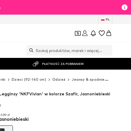
%
PL
PŁATNOŚĆ ZA POBRANIEM
nki
Dzieci (92-140 cm)
Odzież
Jeansy & spodnie
Spodnie
egginsy 'NKFVivian' w kolorze Szafir, Jasnoniebieski
T
T
0,90 zł
jasnoniebieski
0,90 zł