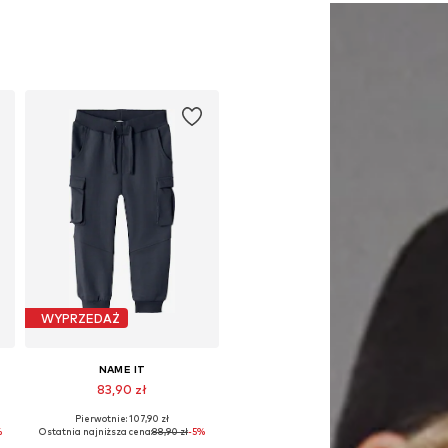
WYPRZEDAŻ
NAME IT
83,90 zł
Pierwotnie: 107,90 zł
Dostępne w różnych rozmiarach
%
Ostatnia najniższa cena:
88,90 zł
-5%