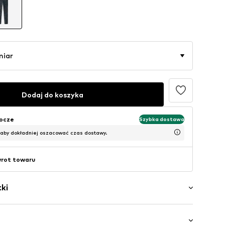
miar
Dodaj do koszyka
bocze
Szybka dostawa
 aby dokładniej oszacować czas dostawy.
wrot towaru
ki
otyw