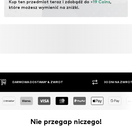
Kup ten przedmiot teraz i zdobądź do 
+19 Coins
, 
rezygnację z modyfikacji genetycznych oraz ograniczenie
które możesz wymienić na zniżki.
zużycia wody i nawozów chemicznych.
Więcej
30 DNI NA ZWROT TOWARU
PŁATNO
Nie przegap niczego!