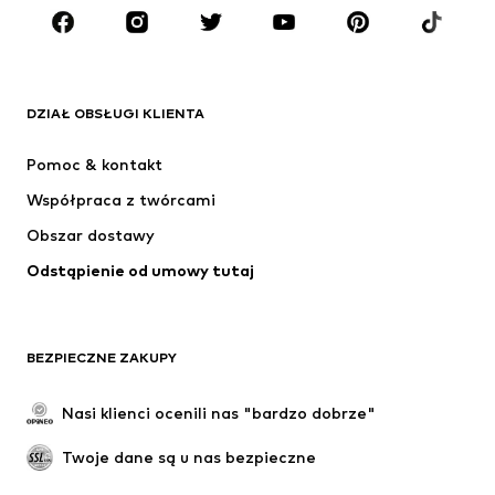
MARKI
ADIDAS ORIGINALS
Nike Sportswear
Next
ADIDAS SPORTSWEAR
DZIAŁ OBSŁUGI KLIENTA
NIKE
Jordan
Pomoc & kontakt
ADIDAS PERFORMANCE
SUPERFIT
Współpraca z twórcami
Obszar dostawy
Odstąpienie od umowy tutaj
BEZPIECZNE ZAKUPY
Nasi klienci ocenili nas "bardzo dobrze"
Twoje dane są u nas bezpieczne