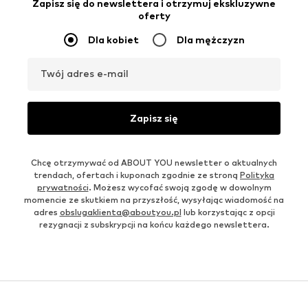
Zapisz się do newslettera i otrzymuj ekskluzywne
oferty
Dla kobiet
Dla mężczyzn
Twój adres e-mail
Zapisz się
Chcę otrzymywać od ABOUT YOU newsletter o aktualnych
trendach, ofertach i kuponach zgodnie ze stroną
Polityka
prywatności
. Możesz wycofać swoją zgodę w dowolnym
momencie ze skutkiem na przyszłość, wysyłając wiadomość na
adres
obslugaklienta@aboutyou.pl
lub korzystając z opcji
rezygnacji z subskrypcji na końcu każdego newslettera.