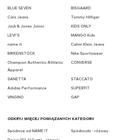
BLUE SEVEN
BISGAARD
Cars Jeans
Tommy Hilfiger
Jack & Jones Junior
KIDS ONLY
LEVI'S
MANGO Kids
name it
Calvin Klein Jeans
BIRKENSTOCK
Nike Sportswear
Champion Authentic Athletic
CONVERSE
Apparel
SANETTA
STACCATO
Adidas Performance
SUPERFIT
VINGINO
GAP
ODKRYJ WIĘCEJ POWIĄZANYCH KATEGORII
Spódnice od NAME IT
Spódniczki - różowy
Dzieci (92-140 cm) - różowy