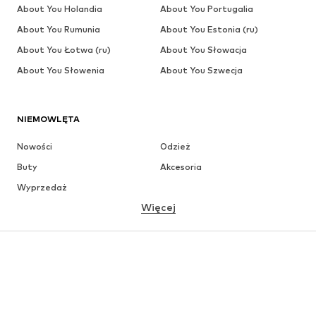
About You Holandia
About You Portugalia
About You Rumunia
About You Estonia (ru)
About You Łotwa (ru)
About You Słowacja
About You Słowenia
About You Szwecja
NIEMOWLĘTA
Nowości
Odzież
Buty
Akcesoria
Wyprzedaż
Więcej
DZIEWCZYNKI
Dzieci (92-140 cm)
Młodzież (140-176 cm)
CHŁOPCY
Dzieci (92-140 cm)
Młodzież (140-176 cm)