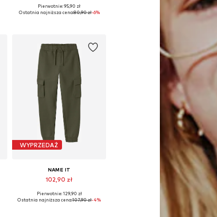
Pierwotnie: 95,90 zł
Dostępne w różnych rozmiarach
Ostatnia najniższa cena:
80,90 zł
-6%
Dodaj do koszyka
WYPRZEDAŻ
NAME IT
102,90 zł
Pierwotnie: 129,90 zł
Dostępne w różnych rozmiarach
Ostatnia najniższa cena:
107,90 zł
-4%
Dodaj do koszyka