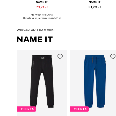
NAME IT
NAME IT
73,71 zł
81,90 zł
Pierwotnie: 81,90 zł
Dostępne w różnych rozmiarach
Dostępne w różnych rozmiarach
Ostatnia najniższa cena:
62,01 zł
Dodaj do koszyka
Dodaj do koszyka
WIĘCEJ OD TEJ MARKI
NAME IT
OFERTA
OFERTA