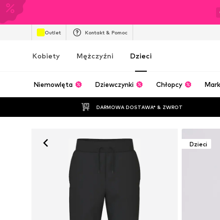
Outlet
Kontakt & Pomoc
Kobiety
Mężczyźni
Dzieci
Niemowlęta
Dziewczynki
Chłopcy
Mark
DARMOWA DOSTAWA* & ZWROT
Dzieci