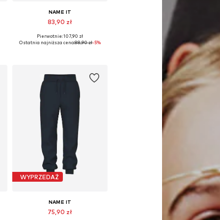
NAME IT
83,90 zł
Pierwotnie: 107,90 zł
Dostępne w różnych rozmiarach
Ostatnia najniższa cena:
88,90 zł
-5%
Dodaj do koszyka
WYPRZEDAŻ
NAME IT
75,90 zł