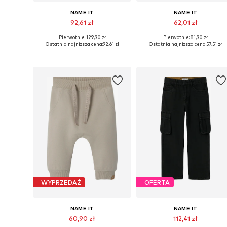
NAME IT
NAME IT
92,61 zł
62,01 zł
Pierwotnie: 129,90 zł
Pierwotnie: 81,90 zł
Dostępne w różnych rozmiarach
Dostępne w różnych rozmiarach
Ostatnia najniższa cena:
92,61 zł
Ostatnia najniższa cena:
57,51 zł
Dodaj do koszyka
Dodaj do koszyka
WYPRZEDAŻ
OFERTA
NAME IT
NAME IT
60,90 zł
112,41 zł