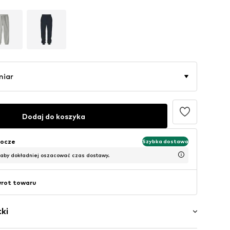
miar
Dodaj do koszyka
bocze
Szybka dostawa
 aby dokładniej oszacować czas dostawy.
wrot towaru
ki