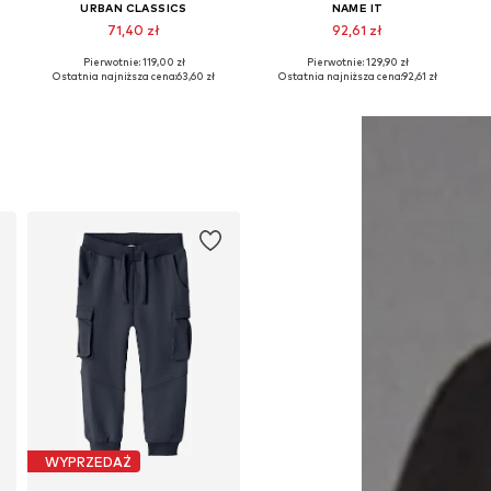
URBAN CLASSICS
NAME IT
71,40 zł
92,61 zł
Pierwotnie: 119,00 zł
Pierwotnie: 129,90 zł
Dostępne rozmiary: 110-116, 134-140, 146-152, 158-164
Dostępne w różnych rozmiarach
Ostatnia najniższa cena:
63,60 zł
Ostatnia najniższa cena:
92,61 zł
Dodaj do koszyka
Dodaj do koszyka
WYPRZEDAŻ