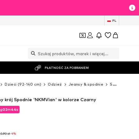
PL
PŁATNOŚĆ ZA POBRANIEM
Dzieci (92-140 cm)
Odzież
Jeansy & spodnie
Spodnie
NA
 krój Spodnie 'NKMVian' w kolorze Czarny
g
02
m
42
s
g
02
m
42
s
0,90 zł
-4%
0,90 zł
-4%