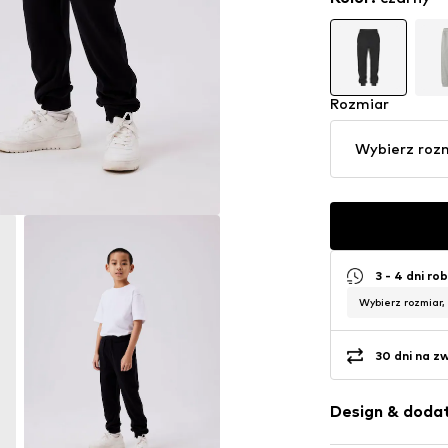
Rozmiar
Wybierz roz
3 - 4 dni ro
Wybierz rozmiar,
30 dni na z
Design & dodat