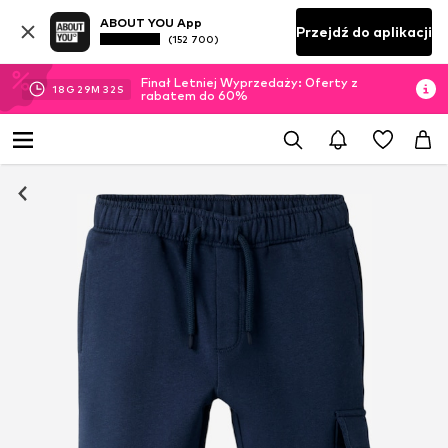
ABOUT YOU App
Przejdź do aplikacji
(152 700)
Finał Letniej Wyprzedaży: Oferty z
18
G
29
M
31
S
rabatem do 60%