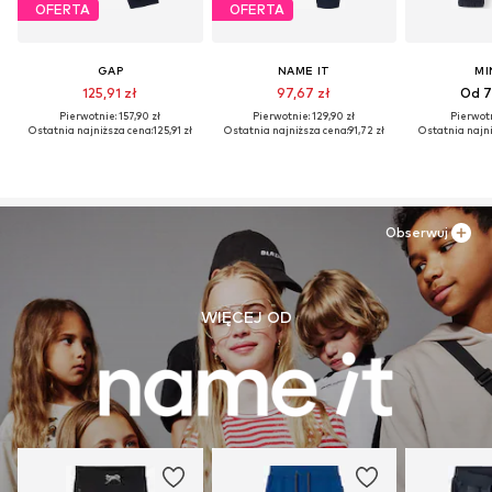
OFERTA
OFERTA
GAP
NAME IT
MI
125,91 zł
97,67 zł
Od 7
Pierwotnie: 157,90 zł
Pierwotnie: 129,90 zł
Pierwotn
Ostatnia najniższa cena:
125,91 zł
Ostatnia najniższa cena:
91,72 zł
Ostatnia najni
Obserwuj
WIĘCEJ OD