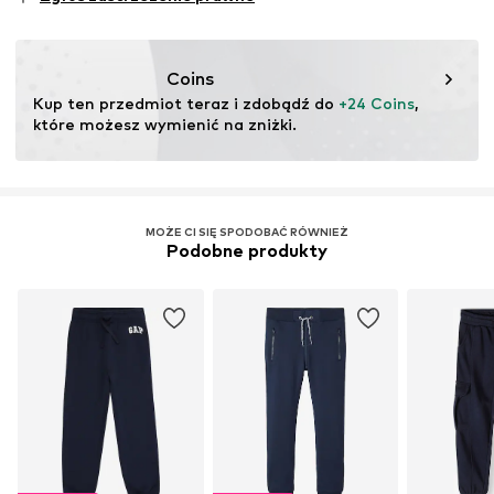
testu
Ten produkt zawiera materiały organiczne, których
uprawa ma na celu zachowanie zdrowia gleby i
Coins
ekosystemów poprzez rolnictwo ekologiczne poprzez
Kup ten przedmiot teraz i zdobądź do 
+24 Coins
, 
rezygnację z modyfikacji genetycznych oraz ograniczenie
które możesz wymienić na zniżki.
zużycia wody i nawozów chemicznych.
Więcej
MOŻE CI SIĘ SPODOBAĆ RÓWNIEŻ
Podobne produkty