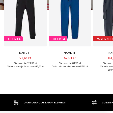
OFERTA
OFERTA
WYPRZED
NAME IT
NAME IT
NA
92,61 zł
62,01 zł
83,
Pierwotnie: 129,90 zł
Pierwotnie: 81,90 zł
Pierwotni
Ostatnia najniższa cena:
92,61 zł
Ostatnia najniższa cena:
57,51 zł
Ostatnia n
88,9
DARMOWA DOSTAWA* & ZWROT
30 DNI NA ZWRO