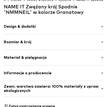
NAME IT Zwężany krój Spodnie
'NMMNEIL' w kolorze Granatowy
Design & dodatki
Jednolite kolory
Rozmiar & krój
Dres
Ściągacz ze sznurkiem
Długość: Długi / Maxi
Elastyczne zakończenie/szew
Materiał & pielęgnacja
Krój: Zwężany krój
Kieszenie boczne
Szwy w jednym odcieniu
Materiał: 100% Bawełna (z upraw ekologicznych)
Informacje o producencie
Miękki w dotyku
Nr artykułu
NAIa11x001000001
Bestseller Textilhandels GmbH
Zewn. warstwa zawiera: 100% materiały z upraw
Modering 1
ekologicznych
22457 Hamburg
DE
Wykonane z:
Bawełna (z upraw ekologicznych)
www.bestseller.com
Dowód:
Deklaracja dostawcy dotycząca niezależnego
Zgłoś zastrzeżenie prawne