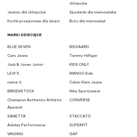
chłopców
Jeansy dla chłopców
Spodenki dla niemowlaka
Kurtki przejściowe dla dzieci
Buty dla niemowląt
MARKI DZIECIĘCE
BLUE SEVEN
BISGAARD
Cars Jeans
Tommy Hilfiger
Jack & Jones Junior
KIDS ONLY
LEVI'S
MANGO Kids
name it
Calvin Klein Jeans
BIRKENSTOCK
Nike Sportswear
Champion Authentic Athletic
CONVERSE
Apparel
SANETTA
STACCATO
Adidas Performance
SUPERFIT
VINGINO
GAP