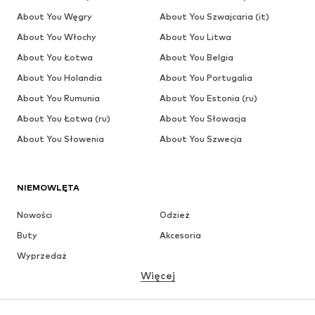
About You Węgry
About You Szwajcaria (it)
About You Włochy
About You Litwa
About You Łotwa
About You Belgia
About You Holandia
About You Portugalia
About You Rumunia
About You Estonia (ru)
About You Łotwa (ru)
About You Słowacja
About You Słowenia
About You Szwecja
NIEMOWLĘTA
Nowości
Odzież
Buty
Akcesoria
Wyprzedaż
Więcej
DZIEWCZYNKI
Dzieci (92-140 cm)
Młodzież (140-176 cm)