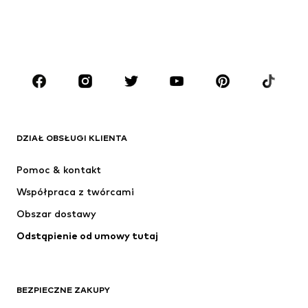
CHŁOPCY
Dzieci (92-140 cm)
Młodzież (140-176 cm)
MARKI
ADIDAS ORIGINALS
Nike Sportswear
Next
ADIDAS SPORTSWEAR
DZIAŁ OBSŁUGI KLIENTA
NIKE
ADIDAS PERFORMANCE
Pomoc & kontakt
SUPERFIT
NAME IT
Współpraca z twórcami
Obszar dostawy
Odstąpienie od umowy tutaj
BEZPIECZNE ZAKUPY