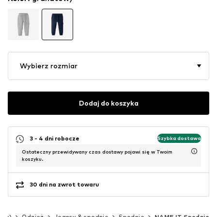
Wybierz rozmiar
Dodaj do koszyka
3 - 4 dni robocze
Szybka dostawa
Ostateczny przewidywany czas dostawy pojawi się w Twoim
koszyku.
30 dni na zwrot towaru
 cm)
Odzież
Jeansy & spodnie
Spodnie
NAME IT Spodnie