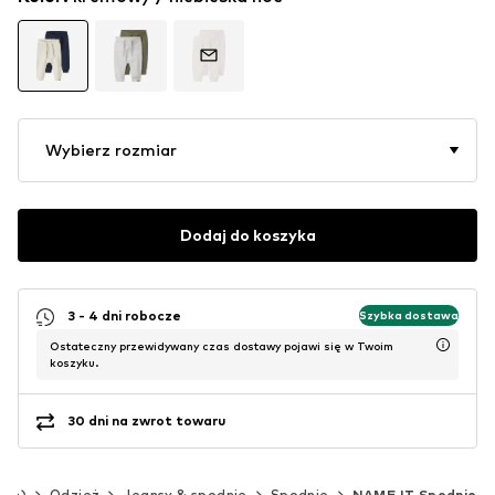
Wybierz rozmiar
Dodaj do koszyka
3 - 4 dni robocze
Szybka dostawa
Ostateczny przewidywany czas dostawy pojawi się w Twoim
koszyku.
30 dni na zwrot towaru
 cm)
Odzież
Jeansy & spodnie
Spodnie
NAME IT Spodnie