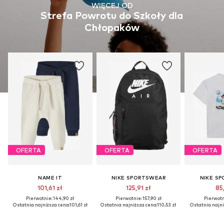
WIĘCEJ OD
Strefa Powrotu do Szkoły dla
Chłopaków
OFERTA
OFERTA
OFERTA
NAME IT
NIKE SPORTSWEAR
NIKE S
101,61 zł
125,91 zł
85,
Pierwotnie: 144,90 zł
Pierwotnie: 157,90 zł
Pierwotni
Ostatnia najniższa cena:
101,61 zł
Ostatnia najniższa cena:
110,53 zł
Ostatnia najni