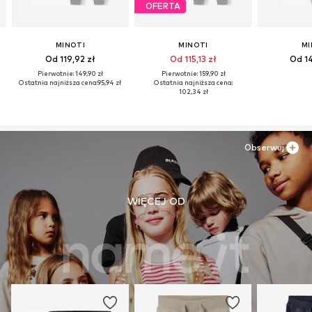
OFERTA
MINOTI
MINOTI
MI
Od 119,92 zł
Od 115,13 zł
Od 14
Pierwotnie: 149,90 zł
Pierwotnie: 159,90 zł
Ostatnia najniższa cena:
95,94 zł
Ostatnia najniższa cena:
102,34 zł
Obserwuj
WIĘCEJ OD