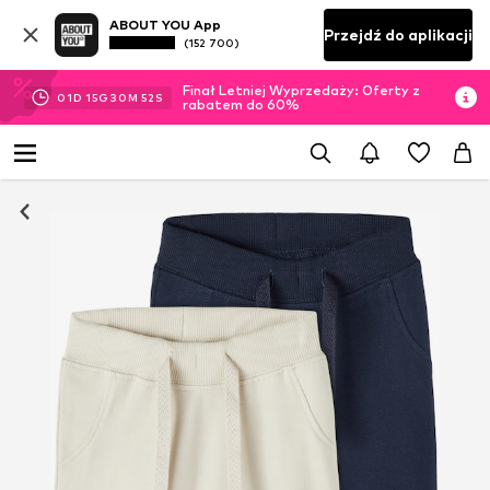
ABOUT YOU App
Przejdź do aplikacji
(152 700)
Finał Letniej Wyprzedaży: Oferty z
01
D
15
G
30
M
51
S
rabatem do 60%