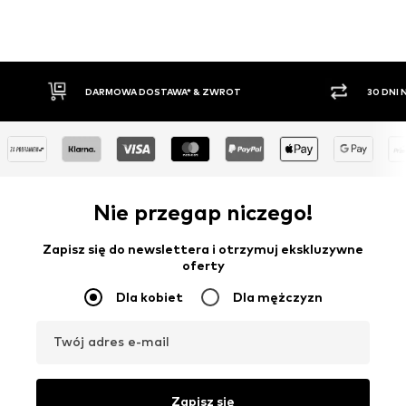
30 DNI NA ZWROT TOWARU
PŁATNO
Nie przegap niczego!
Zapisz się do newslettera i otrzymuj ekskluzywne
oferty
Dla kobiet
Dla mężczyzn
Twój adres e-mail
Zapisz się