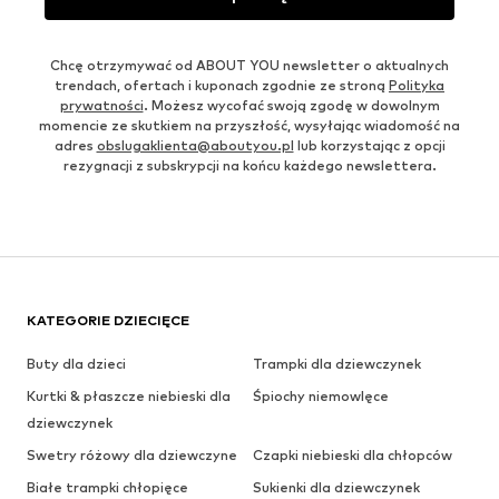
Chcę otrzymywać od ABOUT YOU newsletter o aktualnych
trendach, ofertach i kuponach zgodnie ze stroną
Polityka
prywatności
. Możesz wycofać swoją zgodę w dowolnym
momencie ze skutkiem na przyszłość, wysyłając wiadomość na
adres
obslugaklienta@aboutyou.pl
lub korzystając z opcji
rezygnacji z subskrypcji na końcu każdego newslettera.
KATEGORIE DZIECIĘCE
Buty dla dzieci
Trampki dla dziewczynek
Kurtki & płaszcze niebieski dla
Śpiochy niemowlęce
dziewczynek
Swetry różowy dla dziewczyne
Czapki niebieski dla chłopców
Białe trampki chłopięce
Sukienki dla dziewczynek