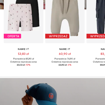
OFERTA
WYPRZEDAŻ
WYPRZED
NAME IT
NAME IT
NA
53,83 zł
60,90 zł
83,
Pierwotnie: 85,90 zł
Pierwotnie: 76,90 zł
Pierwotni
Ostatnia najniższa cena:
Ostatnia najniższa cena:
Ostatnia n
60,13 zł
-10%
63,90 zł
-4%
88,9