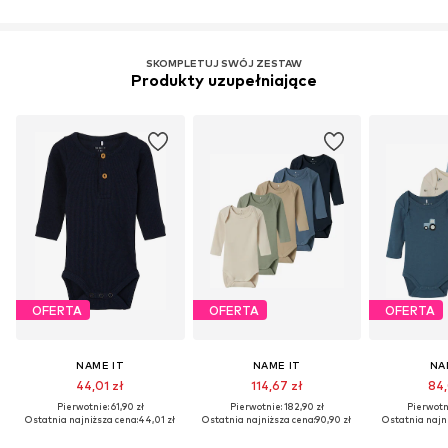
SKOMPLETUJ SWÓJ ZESTAW
Produkty uzupełniające
OFERTA
OFERTA
OFERTA
NAME IT
NAME IT
NA
44,01 zł
114,67 zł
84,
Pierwotnie: 61,90 zł
Pierwotnie: 182,90 zł
Pierwotni
Ostatnia najniższa cena:
44,01 zł
Ostatnia najniższa cena:
90,90 zł
Ostatnia najni