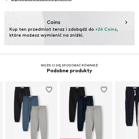
testu
Ten produkt zawiera materiały organiczne, których
uprawa ma na celu zachowanie zdrowia gleby i
Coins
ekosystemów poprzez rolnictwo ekologiczne poprzez
Kup ten przedmiot teraz i zdobądź do 
+26 Coins
, 
rezygnację z modyfikacji genetycznych oraz ograniczenie
które możesz wymienić na zniżki.
zużycia wody i nawozów chemicznych.
Więcej
MOŻE CI SIĘ SPODOBAĆ RÓWNIEŻ
Podobne produkty