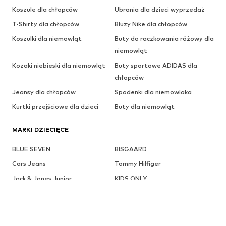
Koszule dla chłopców
Ubrania dla dzieci wyprzedaż
T-Shirty dla chłopców
Bluzy Nike dla chłopców
Koszulki dla niemowląt
Buty do raczkowania różowy dla
niemowląt
Kozaki niebieski dla niemowląt
Buty sportowe ADIDAS dla
chłopców
Jeansy dla chłopców
Spodenki dla niemowlaka
Kurtki przejściowe dla dzieci
Buty dla niemowląt
MARKI DZIECIĘCE
BLUE SEVEN
BISGAARD
Cars Jeans
Tommy Hilfiger
Jack & Jones Junior
KIDS ONLY
LEVI'S
MANGO Kids
name it
Calvin Klein Jeans
BIRKENSTOCK
Nike Sportswear