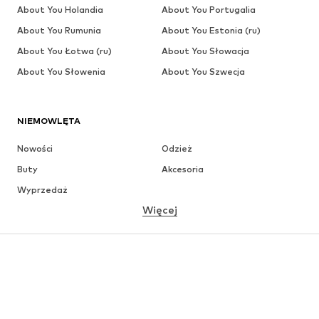
About You Holandia
About You Portugalia
About You Rumunia
About You Estonia (ru)
About You Łotwa (ru)
About You Słowacja
About You Słowenia
About You Szwecja
NIEMOWLĘTA
Nowości
Odzież
Buty
Akcesoria
Wyprzedaż
Więcej
DZIEWCZYNKI
Dzieci (92-140 cm)
Młodzież (140-176 cm)
CHŁOPCY
Dzieci (92-140 cm)
Młodzież (140-176 cm)