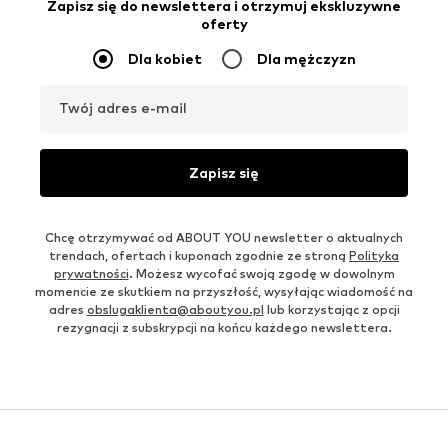
Zapisz się do newslettera i otrzymuj ekskluzywne
oferty
Dla kobiet
Dla mężczyzn
Twój adres e-mail
Zapisz się
Chcę otrzymywać od ABOUT YOU newsletter o aktualnych
trendach, ofertach i kuponach zgodnie ze stroną
Polityka
prywatności
. Możesz wycofać swoją zgodę w dowolnym
momencie ze skutkiem na przyszłość, wysyłając wiadomość na
adres
obslugaklienta@aboutyou.pl
lub korzystając z opcji
rezygnacji z subskrypcji na końcu każdego newslettera.