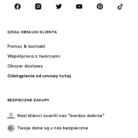
MARKI
ADIDAS ORIGINALS
Nike Sportswear
Next
ADIDAS SPORTSWEAR
DZIAŁ OBSŁUGI KLIENTA
NIKE
ADIDAS PERFORMANCE
Pomoc & kontakt
SUPERFIT
NAME IT
Współpraca z twórcami
Obszar dostawy
Odstąpienie od umowy tutaj
BEZPIECZNE ZAKUPY
Nasi klienci ocenili nas "bardzo dobrze"
Twoje dane są u nas bezpieczne