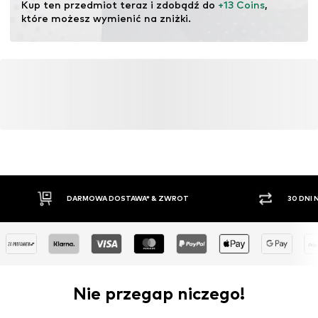
Kup ten przedmiot teraz i zdobądź do 
+13 Coins
, 
które możesz wymienić na zniżki.
DARMOWA DOSTAWA* & ZWROT
30 DNI
Nie przegap niczego!