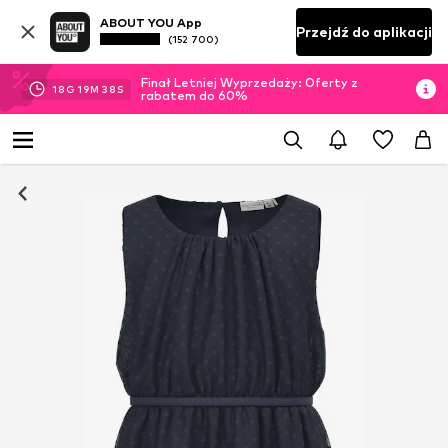
ABOUT YOU App
Przejdź do aplikacji
(152 700)
Finał Letniej Wyprzedaży: Oferty z
18
G
19
M
38
S
rabatem do 60%