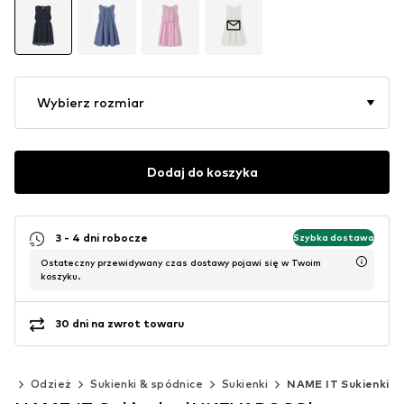
Wybierz rozmiar
Dodaj do koszyka
3 - 4 dni robocze
Szybka dostawa
Ostateczny przewidywany czas dostawy pojawi się w Twoim
koszyku.
30 dni na zwrot towaru
m)
Odzież
Sukienki & spódnice
Sukienki
NAME IT Sukienki