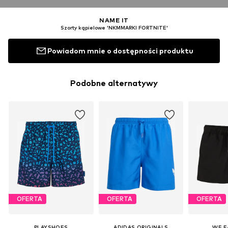
NAME IT
Szorty kąpielowe 'NKMMARKI FORTNITE'
Powiadom mnie o dostępności produktu
Podobne alternatywy
OFERTA
OFERTA
OFERTA
PLAYSHOES
ADIDAS ORIGINALS
WE F