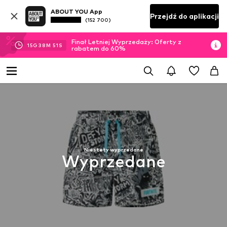
ABOUT YOU App
Przejdź do aplikacji
(152 700)
Finał Letniej Wyprzedaży: Oferty z
15
G
38
M
51
S
rabatem do 60%
Niestety wyprzedane
Wyprzedane