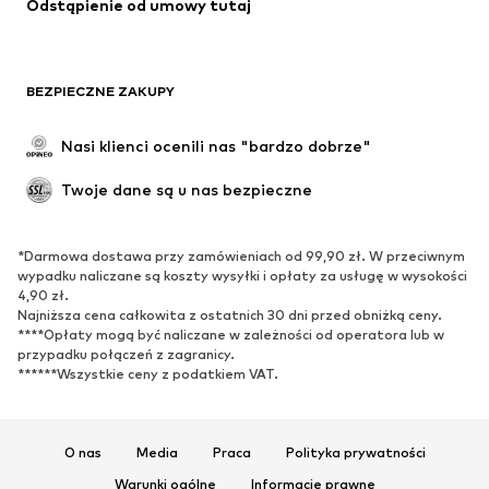
Odstąpienie od umowy tutaj
BEZPIECZNE ZAKUPY
Nasi klienci ocenili nas "bardzo dobrze"
Twoje dane są u nas bezpieczne
*Darmowa dostawa przy zamówieniach od 99,90 zł. W przeciwnym
wypadku naliczane są koszty wysyłki i opłaty za usługę w wysokości
4,90 zł.
Najniższa cena całkowita z ostatnich 30 dni przed obniżką ceny.
****Opłaty mogą być naliczane w zależności od operatora lub w
przypadku połączeń z zagranicy.
******Wszystkie ceny z podatkiem VAT.
O nas
Media
Praca
Polityka prywatności
Warunki ogólne
Informacje prawne