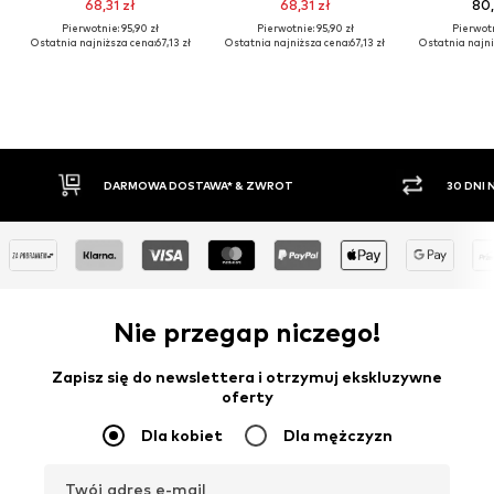
68,31 zł
68,31 zł
80,
Pierwotnie: 95,90 zł
Pierwotnie: 95,90 zł
Pierwotn
Ostatnia najniższa cena:
67,13 zł
Ostatnia najniższa cena:
67,13 zł
Ostatnia najni
DARMOWA DOSTAWA* & ZWROT
30 DNI
Nie przegap niczego!
Zapisz się do newslettera i otrzymuj ekskluzywne
oferty
Dla kobiet
Dla mężczyzn
Twój adres e-mail