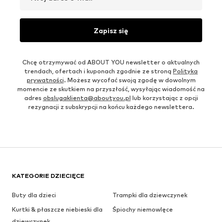
Zapisz się
Chcę otrzymywać od ABOUT YOU newsletter o aktualnych
trendach, ofertach i kuponach zgodnie ze stroną
Polityka
prywatności
. Możesz wycofać swoją zgodę w dowolnym
momencie ze skutkiem na przyszłość, wysyłając wiadomość na
adres
obslugaklienta@aboutyou.pl
lub korzystając z opcji
rezygnacji z subskrypcji na końcu każdego newslettera.
KATEGORIE DZIECIĘCE
Buty dla dzieci
Trampki dla dziewczynek
Kurtki & płaszcze niebieski dla
Śpiochy niemowlęce
dziewczynek