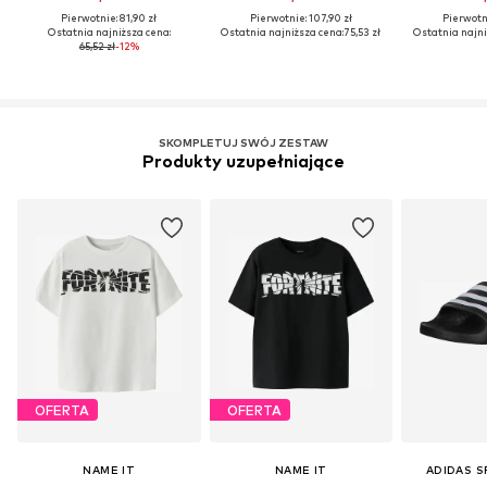
Pierwotnie: 81,90 zł
Pierwotnie: 107,90 zł
Pierwotni
Ostatnia najniższa cena:
Ostatnia najniższa cena:
75,53 zł
Ostatnia najni
65,52 zł
-12%
SKOMPLETUJ SWÓJ ZESTAW
Produkty uzupełniające
OFERTA
OFERTA
NAME IT
NAME IT
ADIDAS 