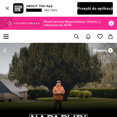
ABOUT YOU App
Przejdź do aplikacji
(152 700)
Finał Letniej Wyprzedaży: Oferty z
01
D
08
G
52
M
02
S
rabatem do 60%
Obserwuj