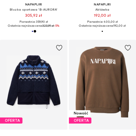
NAPAPIJRI
NAPAPIJRI
Bluzka sportowa 'B-AURORA'
Aktówka
305,92 zł
192,00 zł
Pierwotnie: 359,90 zł
Pierwotnie: 400,00 zł
Ostatnia najniższa cena:
323,91 zł
-5%
Ostatnia najniższa cena:
192,00 zł
Nowość
OFERTA
OFERTA