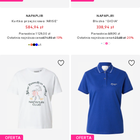
NAPAPIJRI
NAPAPIJRI
Kurtka przejściowa 'ARISE'
Bluzka 'GIOIA'
584,94 zł
338,94 zł
Pierwotnie: 1 129,00 zł
Pierwotnie: 669,90 zł
Ostatnia najniższa cena:
674,93 zł
-13%
Ostatnia najniższa cena:
423,68 zł
-20%
+
1
OFERTA
OFERTA