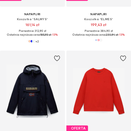
NAPAPIJRI
NAPAPIJRI
Koszulka 'SALMYS'
Koszulka 'ELMES'
161,14 zł
199,43 zł
Pierwotnie: 312,90 zł
Pierwotnie: 384,90 zł
Ostatnia najniższa cena:
185,93 zł
-13%
Ostatnia najniższa cena:
230,94 zł
-13%
+
2
OFERTA