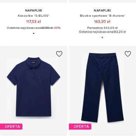
NAPAPIJRI
NAPAPIJRI
Koszulka 'S-BLISS'
Bluzka sportowa 'B-Aurora'
117,53 zł
163,20 zł
Ostatnia najniższa cena:
167,90 zł
-30%
Pierwotnie: 340,00 zł
Ostatnia najniższa cena:
163,20 zł
OFERTA
OFERTA