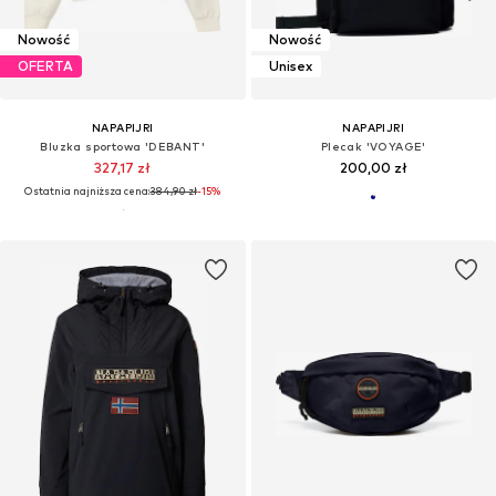
Nowość
Nowość
OFERTA
Unisex
NAPAPIJRI
NAPAPIJRI
Bluzka sportowa 'DEBANT'
Plecak 'VOYAGE'
327,17 zł
200,00 zł
Ostatnia najniższa cena:
384,90 zł
-15%