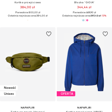
Kurtka przejściowa
Bluzka 'GIOIA'
384,00 zł
344,44 zł
Pierwotnie: 800,00 zł
Pierwotnie: 669,90 zł
Ostatnia najniższa cena:
384,00 zł
Ostatnia najniższa cena:
397,43 zł
-13%
Nowość
Unisex
OFERTA
NAPAPIJRI
NAPAPIJRI
Torba na pasek 'Voyage'
Kurtka przejściowa 'ARISE'