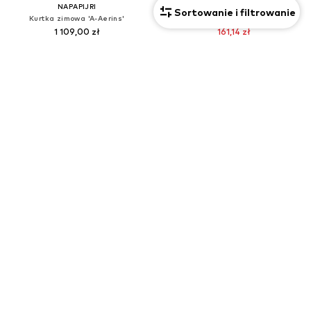
NAPAPIJRI
NAPAPIJRI
Sortowanie i filtrowanie
Kurtka zimowa 'A-Aerins'
Koszulka 'SALMYS'
1 109,00 zł
161,14 zł
Pierwotnie: 312,90 zł
Ostatnia najniższa cena:
185,93 zł
-13%
+
2
OFERTA
OFERTA