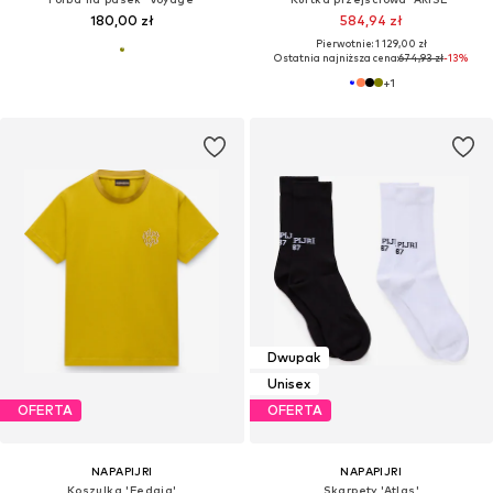
180,00 zł
584,94 zł
Pierwotnie: 1 129,00 zł
Ostatnia najniższa cena:
674,93 zł
-13%
+
1
Dwupak
Unisex
OFERTA
OFERTA
NAPAPIJRI
NAPAPIJRI
Koszulka 'Fedaia'
Skarpety 'Atlas'