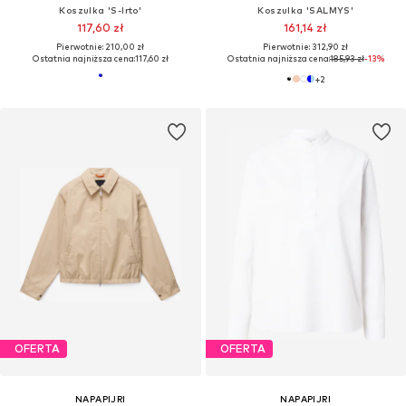
Koszulka 'S-Irto'
Koszulka 'SALMYS'
117,60 zł
161,14 zł
Pierwotnie: 210,00 zł
Pierwotnie: 312,90 zł
Ostatnia najniższa cena:
117,60 zł
Ostatnia najniższa cena:
185,93 zł
-13%
+
2
OFERTA
OFERTA
NAPAPIJRI
NAPAPIJRI