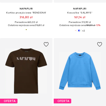
NAPAPIJRI
NAPAPIJRI
Kurtka przejściowa 'RENDENA'
Koszulka 'SALMYS'
316,80 zł
161,14 zł
Pierwotnie: 660,00 zł
Pierwotnie: 312,90 zł
Ostatnia najniższa cena:
316,80 zł
Ostatnia najniższa cena:
185,93 zł
-13%
+
2
OFERTA
OFERTA