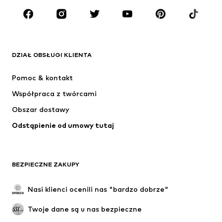
MARKI
ADIDAS ORIGINALS
Nike Sportswear
Next
ADIDAS SPORTSWEAR
DZIAŁ OBSŁUGI KLIENTA
NIKE
ADIDAS PERFORMANCE
Pomoc & kontakt
Jordan
SUPERFIT
Współpraca z twórcami
Obszar dostawy
Odstąpienie od umowy tutaj
BEZPIECZNE ZAKUPY
Nasi klienci ocenili nas "bardzo dobrze"
Twoje dane są u nas bezpieczne