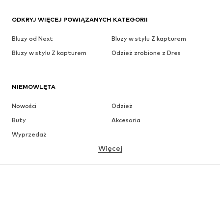
ODKRYJ WIĘCEJ POWIĄZANYCH KATEGORII
Bluzy od Next
Bluzy w stylu Z kapturem
Bluzy w stylu Z kapturem
Odzież zrobione z Dres
NIEMOWLĘTA
Nowości
Odzież
Buty
Akcesoria
Wyprzedaż
Więcej
DZIEWCZYNKI
Dzieci (92-140 cm)
Młodzież (140-176 cm)
CHŁOPCY
Dzieci (92-140 cm)
Młodzież (140-176 cm)