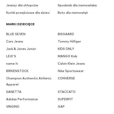
Jeansy dla chłopców
Spodenki dla niemowlaka
Kurtki przejściowe dla dzieci
Buty dla niemowląt
MARKI DZIECIĘCE
BLUE SEVEN
BISGAARD
Cars Jeans
Tommy Hilfiger
Jack & Jones Junior
KIDS ONLY
LEVI'S
MANGO Kids
name it
Calvin Klein Jeans
BIRKENSTOCK
Nike Sportswear
Champion Authentic Athletic
CONVERSE
Apparel
SANETTA
STACCATO
Adidas Performance
SUPERFIT
VINGINO
GAP