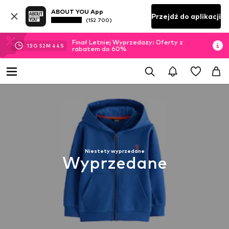
ABOUT YOU App
Przejdź do aplikacji
(152 700)
Finał Letniej Wyprzedaży: Oferty z
13
G
52
M
43
S
rabatem do 60%
Niestety wyprzedane
Wyprzedane