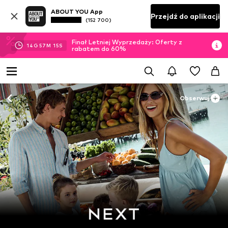
ABOUT YOU App
Przejdź do aplikacji
(152 700)
Finał Letniej Wyprzedaży: Oferty z
14
G
57
M
13
S
rabatem do 60%
Obserwuj