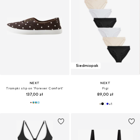
Siedmiopak
NEXT
NEXT
Trampki slip on 'Forever Comfort'
Figi
137,00 zł
89,00 zł
+
1