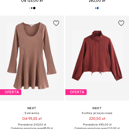
Od 123,00 zł
282,00 zł
OFERTA
OFERTA
NEXT
NEXT
Sukienka
Kurtka przejściowa
Od 95,55 zł
220,50 zł
Pierwotnie: 245,00 zł
Pierwotnie: 490,00 zł
Ostatnia najniższa cena:
95,55 zł
Ostatnia najniższa cena:
220,50 zł