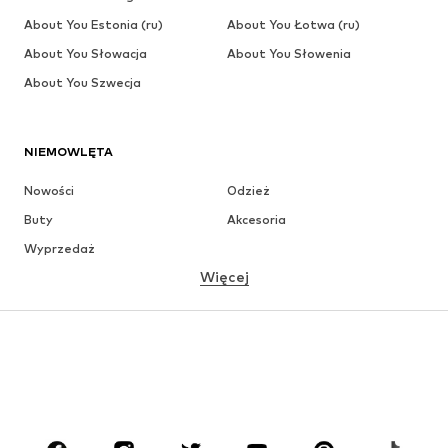
About You Estonia (ru)
About You Łotwa (ru)
About You Słowacja
About You Słowenia
About You Szwecja
NIEMOWLĘTA
Nowości
Odzież
Buty
Akcesoria
Wyprzedaż
Więcej
DZIEWCZYNKI
Dzieci (92-140 cm)
Młodzież (140-176 cm)
CHŁOPCY
Dzieci (92-140 cm)
Młodzież (140-176 cm)