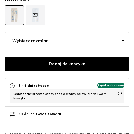
Wybierz rozmiar
Dodaj do koszyka
3 - 4 dni robocze
Szybka dostawa
Ostateczny przewidywany czas dostawy pojawi się w Twoim
koszyku.
30 dni na zwrot towaru
eż
Jeansy & spodnie
Jeansy
Regular Fit
Next Regular Fit