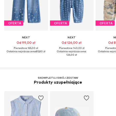
OFERTA
OFERTA
OFERTA
NEXT
NEXT
N
Od 99,00 zł
Od 126,00 zł
Od 8
Pierwotnie: 165,00 zł
Pierwotnie: 140,00 zł
Pierwotni
Ostatnia najniższa cena:
85,80 zł
Ostatnia najniższa cena:
Ostatnia najni
126,00 zł
SKOMPLETUJ SWÓJ ZESTAW
Produkty uzupełniające