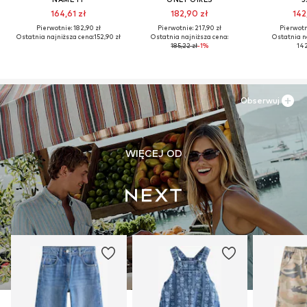
164,61 zł
182,90 zł
142
Pierwotnie: 182,90 zł
Pierwotnie: 217,90 zł
Pierwotni
Ostatnia najniższa cena:
152,90 zł
Ostatnia najniższa cena:
Ostatnia n
185,22 zł
-1%
142
Obserwuj
WIĘCEJ OD