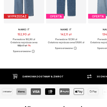
WYPRZEDAŻ
OFERTA
OFERTA
NAME IT
NAME IT
NA
152,90 zł
142,11 zł
134
Pierwotnie: 182,90 zł
Pierwotnie: 157,90 zł
Pierwotni
Ostatnia najniższa cena:
Ostatnia najniższa cena:
139,90 zł
Ostatnia najni
155,47 zł
-1%
30 DNI NA ZWROT TOWARU
PŁ