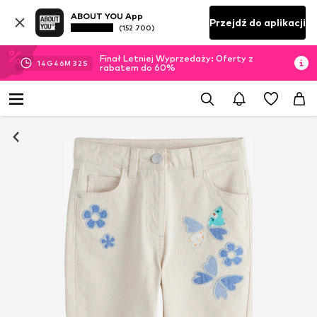
ABOUT YOU App
Przejdź do aplikacji
(152 700)
Finał Letniej Wyprzedaży: Oferty z
14
G
46
M
31
S
rabatem do 60%