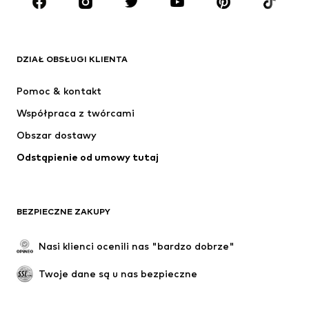
MARKI
ADIDAS ORIGINALS
Nike Sportswear
Next
ADIDAS SPORTSWEAR
DZIAŁ OBSŁUGI KLIENTA
NIKE
ADIDAS PERFORMANCE
Pomoc & kontakt
Jordan
SUPERFIT
Współpraca z twórcami
Obszar dostawy
Odstąpienie od umowy tutaj
BEZPIECZNE ZAKUPY
Nasi klienci ocenili nas "bardzo dobrze"
Twoje dane są u nas bezpieczne