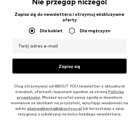
Nie przegap niczego!
Zapisz się do newslettera i otrzymuj ekskluzywne
oferty
Dla kobiet
Dla mężczyzn
Twój adres e-mail
Zapisz się
Chcę otrzymywać od ABOUT YOU newsletter o aktualnych
trendach, ofertach i kuponach zgodnie ze stroną
Polityka
prywatności
. Możesz wycofać swoją zgodę w dowolnym
momencie ze skutkiem na przyszłość, wysyłając wiadomość na
adres
obslugaklienta@aboutyou.pl
lub korzystając z opcji
rezygnacji z subskrypcji na końcu każdego newslettera.