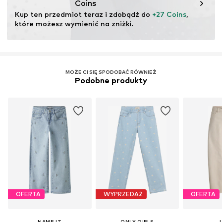
Coins
Kup ten przedmiot teraz i zdobądź do 
+27 Coins
, 
które możesz wymienić na zniżki.
MOŻE CI SIĘ SPODOBAĆ RÓWNIEŻ
Podobne produkty
OFERTA
WYPRZEDAŻ
OFERTA
NAME IT
ONLY GIRLS
J