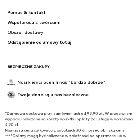
NIKE
Jordan
Pomoc & kontakt
ADIDAS PERFORMANCE
SUPERFIT
Współpraca z twórcami
Obszar dostawy
Odstąpienie od umowy tutaj
BEZPIECZNE ZAKUPY
Nasi klienci ocenili nas "bardzo dobrze"
Twoje dane są u nas bezpieczne
*Darmowa dostawa przy zamówieniach od 99,90 zł. W przeciwnym
wypadku naliczane są koszty wysyłki i opłaty za usługę w wysokości
4,90 zł.
Najniższa cena całkowita z ostatnich 30 dni przed obniżką ceny.
****Opłaty mogą być naliczane w zależności od operatora lub w