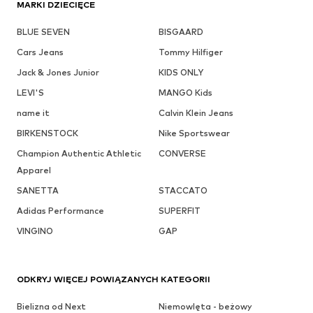
MARKI DZIECIĘCE
BLUE SEVEN
BISGAARD
Cars Jeans
Tommy Hilfiger
Jack & Jones Junior
KIDS ONLY
LEVI'S
MANGO Kids
name it
Calvin Klein Jeans
BIRKENSTOCK
Nike Sportswear
Champion Authentic Athletic
CONVERSE
Apparel
SANETTA
STACCATO
Adidas Performance
SUPERFIT
VINGINO
GAP
ODKRYJ WIĘCEJ POWIĄZANYCH KATEGORII
Bielizna od Next
Niemowlęta - beżowy