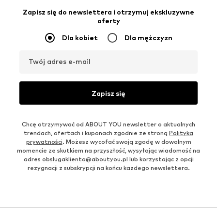
Zapisz się do newslettera i otrzymuj ekskluzywne
oferty
Dla kobiet
Dla mężczyzn
Twój adres e-mail
Zapisz się
Chcę otrzymywać od ABOUT YOU newsletter o aktualnych
trendach, ofertach i kuponach zgodnie ze stroną
Polityka
prywatności
. Możesz wycofać swoją zgodę w dowolnym
momencie ze skutkiem na przyszłość, wysyłając wiadomość na
adres
obslugaklienta@aboutyou.pl
lub korzystając z opcji
rezygnacji z subskrypcji na końcu każdego newslettera.