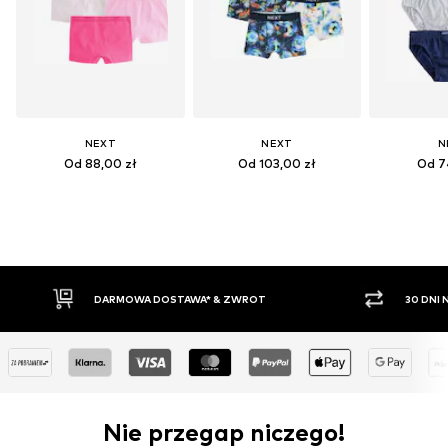
NEXT
NEXT
N
Od 88,00 zł
Od 103,00 zł
Od 7
DARMOWA DOSTAWA* & ZWROT
30 DNI
Nie przegap niczego!