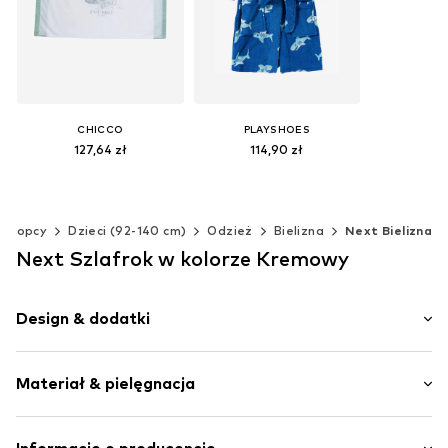
CHICCO
PLAYSHOES
127,64 zł
114,90 zł
Dostępne rozmiary: 89-164
Dostępne w różnych rozmiarach
Dodaj do koszyka
Dodaj do koszyka
Chłopcy
Dzieci (92-140 cm)
Odzież
Bielizna
Next Bielizna
Next Szlafrok w kolorze Kremowy
Design & dodatki
Kwiatowy motyw
Materiał & pielęgnacja
Obszyte brzegi
Wzór na całej powierzchni
Materiał wierzchni: 100% Bawełna