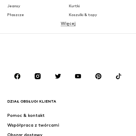
Jeansy
Kurtki
Płaszcze
Koszulki & topy
Więcej
Spodnie
Bielizna
Spódnice
Bluzki & koszule
Bluzy
Marynarki
Moda plażowa
Kombinezony
Plus size
Moda ciążowa
Buty
Sport
Akcesoria
Premium
ODZIEŻ
DZIAŁ OBSŁUGI KLIENTA
Nowości
Na czasie
Sukienki
Jeansy
Pomoc & kontakt
Koszulki & topy
Spodnie
Współpraca z twórcami
Kurtki
Swetry & dzianina
Obszar dostawy