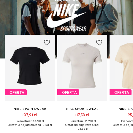
OFERTA
OFERTA
OFERTA
NIKE SPORTSWEAR
NIKE SPORTSWEAR
NIKE S
107,91 zł
117,53 zł
95,
Pierwotnie: 144,90 zł
Pierwotnie: 167,90 zł
Pierwotni
Ostatnia najniższa cena:
101,61 zł
Ostatnia najniższa cena:
Ostatnia najni
106,32 zł