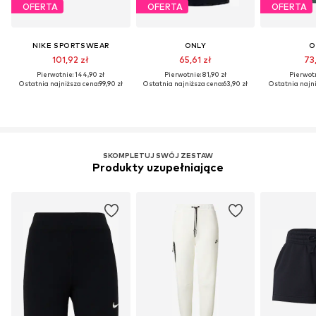
OFERTA
OFERTA
OFERTA
NIKE SPORTSWEAR
ONLY
O
101,92 zł
65,61 zł
73,
Pierwotnie: 144,90 zł
Pierwotnie: 81,90 zł
Pierwotn
Ostatnia najniższa cena:
99,90 zł
Ostatnia najniższa cena:
63,90 zł
Ostatnia najni
SKOMPLETUJ SWÓJ ZESTAW
Produkty uzupełniające