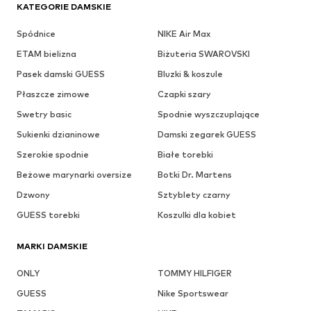
KATEGORIE DAMSKIE
Spódnice
NIKE Air Max
ETAM bielizna
Biżuteria SWAROVSKI
Pasek damski GUESS
Bluzki & koszule
Płaszcze zimowe
Czapki szary
Swetry basic
Spodnie wyszczuplające
Sukienki dzianinowe
Damski zegarek GUESS
Szerokie spodnie
Białe torebki
Beżowe marynarki oversize
Botki Dr. Martens
Dzwony
Sztyblety czarny
GUESS torebki
Koszulki dla kobiet
MARKI DAMSKIE
ONLY
TOMMY HILFIGER
GUESS
Nike Sportswear