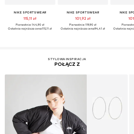
NIKE SPORTSWEAR
NIKE SPORTSWEAR
NIKE S
115,11 zł
101,92 zł
101
Pierwotnie: 144,90 zł
Pierwotnie: 119,90 zł
Pierwotni
Ostatnia najniższa cena:
115,11 zł
Ostatnia najniższa cena:
94,41 zł
Ostatnia najni
STYLOWA INSPIRACJA
POŁĄCZ Z