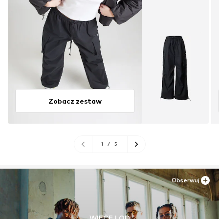
Zobacz zestaw
1
/
5
Obserwuj
WIĘCEJ OD