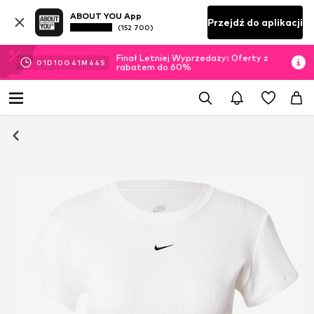
ABOUT YOU App
Przejdź do aplikacji
(152 700)
Finał Letniej Wyprzedaży: Oferty z
01
D
10
G
41
M
44
S
rabatem do 60%