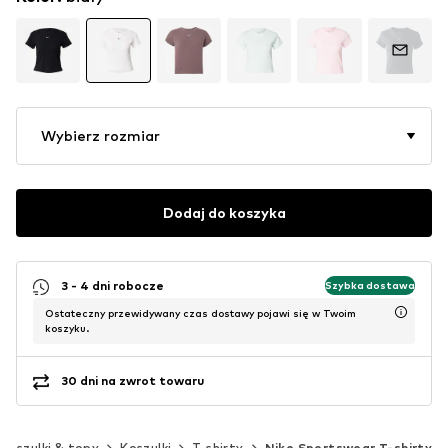
Wybierz rozmiar
Dodaj do koszyka
3 - 4 dni robocze
Szybka dostawa
Ostateczny przewidywany czas dostawy pojawi się w Twoim
koszyku.
30 dni na zwrot towaru
Koszulki & topy
Koszulki
T-shirty
Nike Sportswear T-shirty