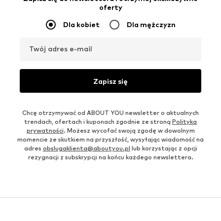
oferty
Dla kobiet
Dla mężczyzn
Twój adres e-mail
Zapisz się
Chcę otrzymywać od ABOUT YOU newsletter o aktualnych
trendach, ofertach i kuponach zgodnie ze stroną
Polityka
prywatności
. Możesz wycofać swoją zgodę w dowolnym
momencie ze skutkiem na przyszłość, wysyłając wiadomość na
adres
obslugaklienta@aboutyou.pl
lub korzystając z opcji
rezygnacji z subskrypcji na końcu każdego newslettera.