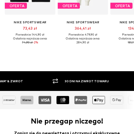
OFERTA
OFERTA
OFERTA
NIKE SPORTSWEAR
NIKE SPORTSWEAR
NIKE S
73,43 zł
364,41 zł
134
Pierwotnie: 144,90 zł
Pierwotnie: 479,90 zł
Pierwotni
Ostatnia najniższa cena:
Ostatnia najniższa cena:
Ostatnia n
74,93 zł
-2%
284,90 zł
151,1
30 DNI NA ZWROT TOWARU
PŁATNO
Nie przegap niczego!
Zapisz się do newslettera i otrzymuj ekskluzywne