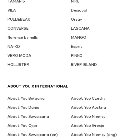
TAMARIS
NIKE
VILA
Desigual
PULL&BEAR
Orsay
CONVERSE
LASCANA
florence by mills
MANGO
NA-KD
Esprit
VERO MODA
PINKO
HOLLISTER
RIVER ISLAND
ABOUT YOU X INTERNATIONAL
About You Bułgaria
About You Czechy
About You Dania
About You Austria
About You Szwajcaria
About You Niemcy
About You Cypr
About You Grecja
About You Szwajcaria (en)
About You Niemcy (ang)