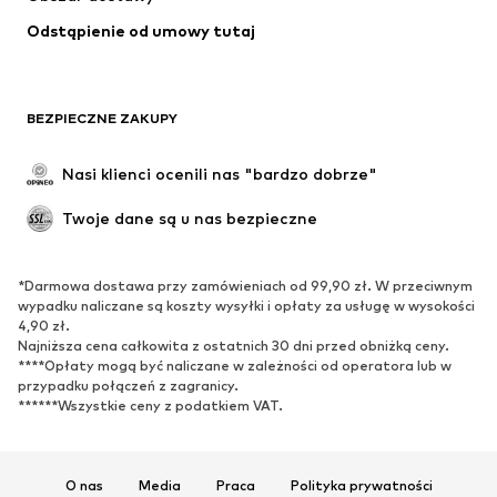
Bielizna
Bluzki & koszule
Odstąpienie od umowy tutaj
Płaszcze
Spódnice
Moda plażowa
Bluzy
Marynarki
Kombinezony
BEZPIECZNE ZAKUPY
Plus size
Moda ciążowa
Specjalne okazje
Ekskluzywne
Nasi klienci ocenili nas "bardzo dobrze"
Recykling
Twoje dane są u nas bezpieczne
BUTY
*Darmowa dostawa przy zamówieniach od 99,90 zł. W przeciwnym
Nowości
Na czasie
wypadku naliczane są koszty wysyłki i opłaty za usługę w wysokości
Trampki & sneakersy
Botki
4,90 zł.
Najniższa cena całkowita z ostatnich 30 dni przed obniżką ceny.
Czółenka & buty na obcasie
Kozaki
****Opłaty mogą być naliczane w zależności od operatora lub w
przypadku połączeń z zagranicy.
Sandały
Półbuty
******Wszystkie ceny z podatkiem VAT.
Buty sportowe
Baleriny
Klapki
Kapcie
Ekskluzywne
O nas
Media
Praca
Polityka prywatności