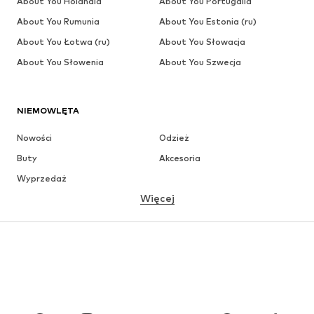
About You Holandia
About You Portugalia
About You Rumunia
About You Estonia (ru)
About You Łotwa (ru)
About You Słowacja
About You Słowenia
About You Szwecja
NIEMOWLĘTA
Nowości
Odzież
Buty
Akcesoria
Wyprzedaż
Więcej
DZIEWCZYNKI
Dzieci (92-140 cm)
Młodzież (140-176 cm)
CHŁOPCY
Dzieci (92-140 cm)
Młodzież (140-176 cm)