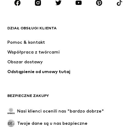
MARKI
ADIDAS ORIGINALS
Nike Sportswear
Next
ADIDAS SPORTSWEAR
DZIAŁ OBSŁUGI KLIENTA
NIKE
ADIDAS PERFORMANCE
Pomoc & kontakt
SUPERFIT
NAME IT
Współpraca z twórcami
Obszar dostawy
Odstąpienie od umowy tutaj
BEZPIECZNE ZAKUPY
Nasi klienci ocenili nas "bardzo dobrze"
Twoje dane są u nas bezpieczne