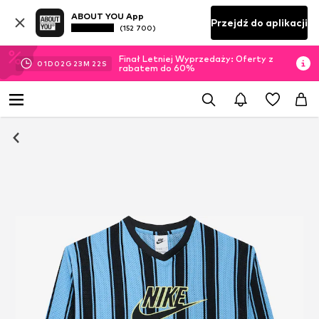
ABOUT YOU App
Przejdź do aplikacji
(152 700)
Finał Letniej Wyprzedaży: Oferty z
01
D
02
G
23
M
21
S
rabatem do 60%