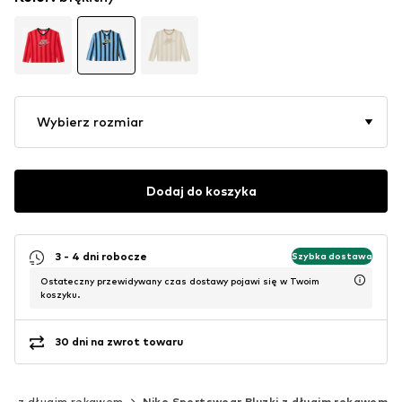
Wybierz rozmiar
Dodaj do koszyka
3 - 4 dni robocze
Szybka dostawa
Ostateczny przewidywany czas dostawy pojawi się w Twoim
koszyku.
30 dni na zwrot towaru
uzki z długim rękawem
Nike Sportswear Bluzki z długim rękawem