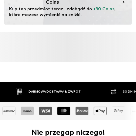
Coins
Materiał przyjazny dla skóry
Kup ten przedmiot teraz i zdobądź do 
+30 Coins
, 
które możesz wymienić na zniżki.
Nr artykułu
NIS9co3004000001
DARMOWA DOSTAWA* & ZWROT
30 DNI
Nie przegap niczego!