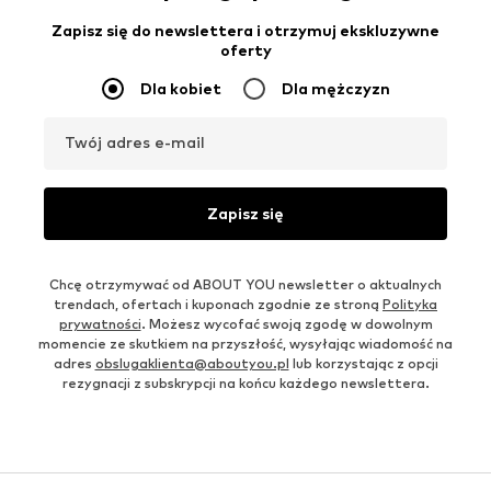
Zapisz się do newslettera i otrzymuj ekskluzywne
oferty
Dla kobiet
Dla mężczyzn
Twój adres e-mail
Zapisz się
Chcę otrzymywać od ABOUT YOU newsletter o aktualnych
trendach, ofertach i kuponach zgodnie ze stroną
Polityka
prywatności
. Możesz wycofać swoją zgodę w dowolnym
momencie ze skutkiem na przyszłość, wysyłając wiadomość na
adres
obslugaklienta@aboutyou.pl
lub korzystając z opcji
rezygnacji z subskrypcji na końcu każdego newslettera.