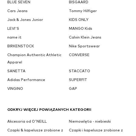
BLUE SEVEN
BISGAARD
Cars Jeans
Tommy Hilfiger
Jack & Jones Junior
KIDS ONLY
LEVI'S
MANGO Kids
name it
Calvin Klein Jeans
BIRKENSTOCK
Nike Sportswear
Champion Authentic Athletic
CONVERSE
Apparel
SANETTA
STACCATO
Adidas Performance
SUPERFIT
VINGINO
GAP
ODKRYJ WIĘCEJ POWIĄZANYCH KATEGORII
Akcesoria od O'NEILL
Niemowlęta - niebieski
Czapki & kapelusze zrobione z
Czapki i kapelusze zrobione z