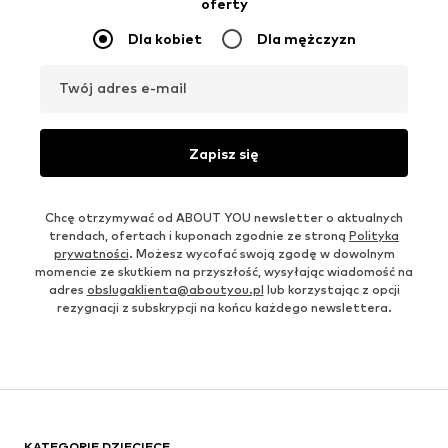
oferty
Dla kobiet
Dla mężczyzn
Twój adres e-mail
Zapisz się
Chcę otrzymywać od ABOUT YOU newsletter o aktualnych
trendach, ofertach i kuponach zgodnie ze stroną
Polityka
prywatności
. Możesz wycofać swoją zgodę w dowolnym
momencie ze skutkiem na przyszłość, wysyłając wiadomość na
adres
obslugaklienta@aboutyou.pl
lub korzystając z opcji
rezygnacji z subskrypcji na końcu każdego newslettera.
KATEGORIE DZIECIĘCE