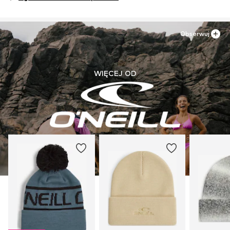
3261HE Warmond
Nie prasować
NL
Nie wybielać
www.oneill.com
Obserwuj
WIĘCEJ OD