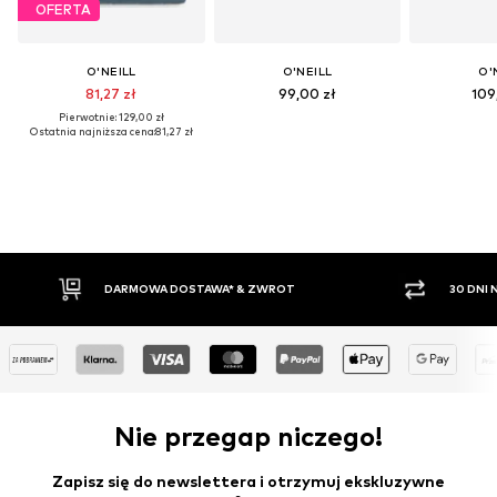
OFERTA
O'NEILL
O'NEILL
O'
81,27 zł
99,00 zł
109
Pierwotnie: 129,00 zł
Ostatnia najniższa cena:
81,27 zł
DARMOWA DOSTAWA* & ZWROT
30 DNI
Nie przegap niczego!
Zapisz się do newslettera i otrzymuj ekskluzywne