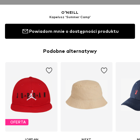
O'NEILL
Kapelusz 'Summer Camp'
Powiadom mnie o dostępności produktu
Podobne alternatywy
OFERTA
JORDAN
NEXT
N