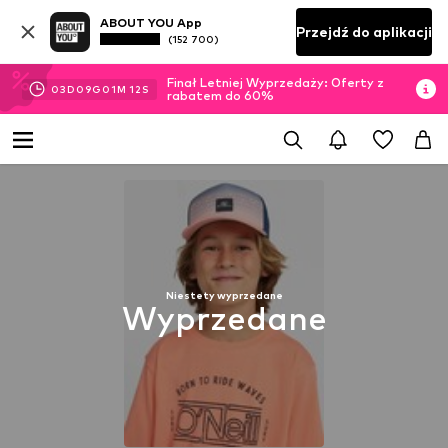
ABOUT YOU App
Przejdź do aplikacji
(152 700)
Finał Letniej Wyprzedaży: Oferty z
03
D
09
G
01
M
12
S
rabatem do 60%
Niestety wyprzedane
Wyprzedane