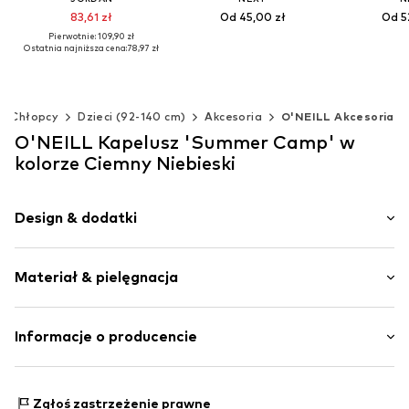
83,61 zł
Od 45,00 zł
Od 5
Pierwotnie: 109,90 zł
Ostatnia najniższa cena:
78,97 zł
Dostępne rozmiary: 48, 52, 54, 56, 57, 58
Dodaj do koszyka
Dodaj d
Dostępne rozmiary: 48-54
Dodaj do koszyka
Chłopcy
Dzieci (92-140 cm)
Akcesoria
O'NEILL Akcesoria
O'NEILL Kapelusz 'Summer Camp' w
kolorze Ciemny Niebieski
Design & dodatki
Nadruk z logo
Materiał & pielęgnacja
Bawełna
Regulowana długość
Naszywka z logo
Materiał: 60% Bawełna, 40% Poliester - PES
Informacje o producencie
Nadruk z nazwą marki
Nie prać
O’Neill Europe BV
Nie suszyć w suszarce
Nr artykułu
ONI9obv001000001
oosteinde 32
Nie czyścić chemicznie
Zgłoś zastrzeżenie prawne