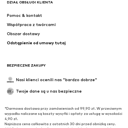
Next
ADIDAS SPORTSWEAR
DZIAŁ OBSŁUGI KLIENTA
NIKE
Jordan
Pomoc & kontakt
ADIDAS PERFORMANCE
NAME IT
Współpraca z twórcami
Obszar dostawy
Odstąpienie od umowy tutaj
BEZPIECZNE ZAKUPY
Nasi klienci ocenili nas "bardzo dobrze"
Twoje dane są u nas bezpieczne
*Darmowa dostawa przy zamówieniach od 99,90 zł. W przeciwnym
wypadku naliczane są koszty wysyłki i opłaty za usługę w wysokości
4,90 zł.
Najniższa cena całkowita z ostatnich 30 dni przed obniżką ceny.