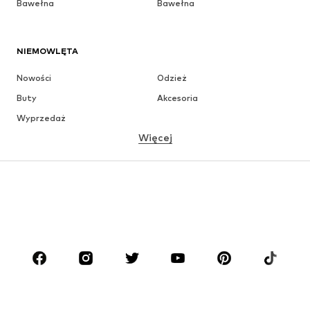
Bawełna
Bawełna
NIEMOWLĘTA
Nowości
Odzież
Buty
Akcesoria
Wyprzedaż
Więcej
DZIEWCZYNKI
Dzieci (92-140 cm)
Młodzież (140-176 cm)
CHŁOPCY
Dzieci (92-140 cm)
Młodzież (140-176 cm)
MARKI
ADIDAS ORIGINALS
Nike Sportswear