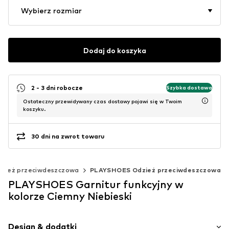
Wybierz rozmiar
Dodaj do koszyka
2 - 3 dni robocze
Szybka dostawa
Ostateczny przewidywany czas dostawy pojawi się w Twoim
koszyku.
30 dni na zwrot towaru
zież przeciwdeszczowa
PLAYSHOES Odzież przeciwdeszczowa
PLAYSHOES Garnitur funkcyjny w
kolorze Ciemny Niebieski
Design & dodatki