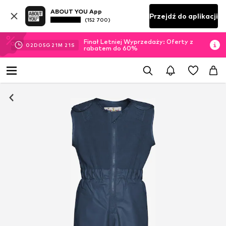
ABOUT YOU App
Przejdź do aplikacji
(152 700)
Finał Letniej Wyprzedaży: Oferty z
02
D
05
G
21
M
19
S
rabatem do 60%