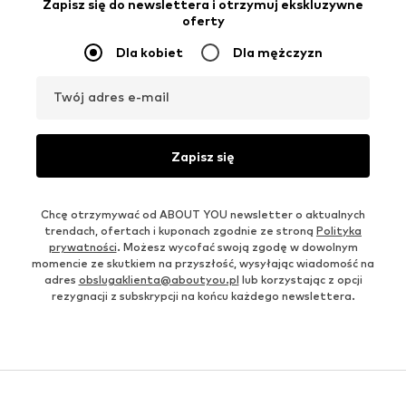
Zapisz się do newslettera i otrzymuj ekskluzywne
oferty
Dla kobiet
Dla mężczyzn
Twój adres e-mail
Zapisz się
Chcę otrzymywać od ABOUT YOU newsletter o aktualnych
trendach, ofertach i kuponach zgodnie ze stroną
Polityka
prywatności
. Możesz wycofać swoją zgodę w dowolnym
momencie ze skutkiem na przyszłość, wysyłając wiadomość na
adres
obslugaklienta@aboutyou.pl
lub korzystając z opcji
rezygnacji z subskrypcji na końcu każdego newslettera.