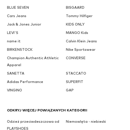
BLUE SEVEN
BISGAARD
Cars Jeans
Tommy Hilfiger
Jack & Jones Junior
KIDS ONLY
LEVI'S
MANGO Kids
name it
Calvin Klein Jeans
BIRKENSTOCK
Nike Sportswear
Champion Authentic Athletic
CONVERSE
Apparel
SANETTA
STACCATO
Adidas Performance
SUPERFIT
VINGINO
GAP
ODKRYJ WIĘCEJ POWIĄZANYCH KATEGORII
Odzież przeciwdeszczowa od
Niemowlęta - niebieski
PLAYSHOES