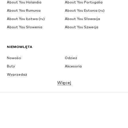
About You Holandia
About You Portugalia
About You Rumunia
About You Estonia (ru)
About You Łotwa (ru)
About You Słowacja
About You Słowenia
About You Szwecja
NIEMOWLĘTA
Nowości
Odzież
Buty
Akcesoria
Wyprzedaż
Więcej
DZIEWCZYNKI
Dzieci (92-140 cm)
Młodzież (140-176 cm)
CHŁOPCY
Dzieci (92-140 cm)
Młodzież (140-176 cm)