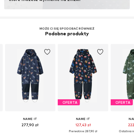
MOŻE CI SIĘ SPODOBAĆ RÓWNIEŻ
Podobne produkty
OFERTA
OFERTA
NAME IT
NAME IT
NA
277,90 zł
127,43 zł
222
Pierwotnie: 287,90 zł
Ostatnia n