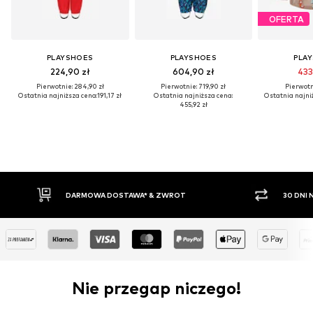
OFERTA
PLAYSHOES
PLAYSHOES
PLA
224,90 zł
604,90 zł
433
Pierwotnie: 284,90 zł
Pierwotnie: 719,90 zł
Pierwotni
Ostatnia najniższa cena:
191,17 zł
Ostatnia najniższa cena:
Ostatnia najni
455,92 zł
DARMOWA DOSTAWA* & ZWROT
30 DNI NA
Nie przegap niczego!