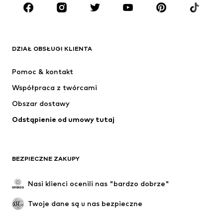
MARKI
ADIDAS ORIGINALS
Nike Sportswear
Next
ADIDAS SPORTSWEAR
DZIAŁ OBSŁUGI KLIENTA
NIKE
ADIDAS PERFORMANCE
Pomoc & kontakt
NAME IT
SUPERFIT
Współpraca z twórcami
Obszar dostawy
Odstąpienie od umowy tutaj
BEZPIECZNE ZAKUPY
Nasi klienci ocenili nas "bardzo dobrze"
Twoje dane są u nas bezpieczne