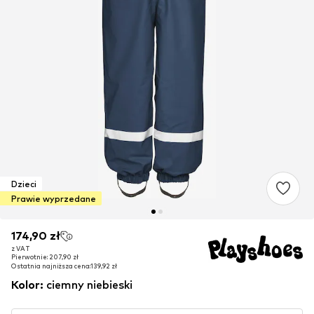
Dzieci
Prawie wyprzedane
174,90 zł
174,90 zł
z VAT
z VAT
Pierwotnie: 207,90 zł
Pierwotnie: 207,90 zł
Ostatnia najniższa cena:
Ostatnia najniższa cena:
139,92 zł
139,92 zł
Kolor
:
ciemny niebieski