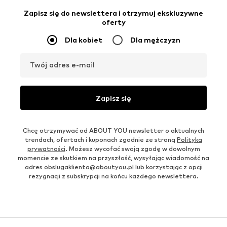
Zapisz się do newslettera i otrzymuj ekskluzywne
oferty
Dla kobiet
Dla mężczyzn
Twój adres e-mail
Zapisz się
Chcę otrzymywać od ABOUT YOU newsletter o aktualnych
trendach, ofertach i kuponach zgodnie ze stroną
Polityka
prywatności
. Możesz wycofać swoją zgodę w dowolnym
momencie ze skutkiem na przyszłość, wysyłając wiadomość na
adres
obslugaklienta@aboutyou.pl
lub korzystając z opcji
rezygnacji z subskrypcji na końcu każdego newslettera.