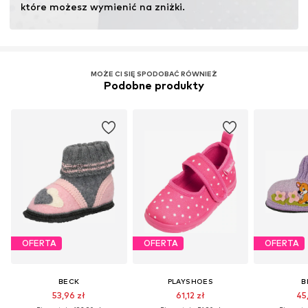
które możesz wymienić na zniżki.
MOŻE CI SIĘ SPODOBAĆ RÓWNIEŻ
Podobne produkty
OFERTA
OFERTA
OFERTA
BECK
PLAYSHOES
B
53,96 zł
61,12 zł
45