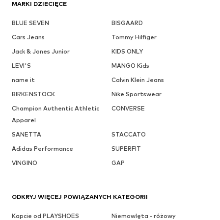
MARKI DZIECIĘCE
BLUE SEVEN
BISGAARD
Cars Jeans
Tommy Hilfiger
Jack & Jones Junior
KIDS ONLY
LEVI'S
MANGO Kids
name it
Calvin Klein Jeans
BIRKENSTOCK
Nike Sportswear
Champion Authentic Athletic
CONVERSE
Apparel
SANETTA
STACCATO
Adidas Performance
SUPERFIT
VINGINO
GAP
ODKRYJ WIĘCEJ POWIĄZANYCH KATEGORII
Kapcie od PLAYSHOES
Niemowlęta - różowy