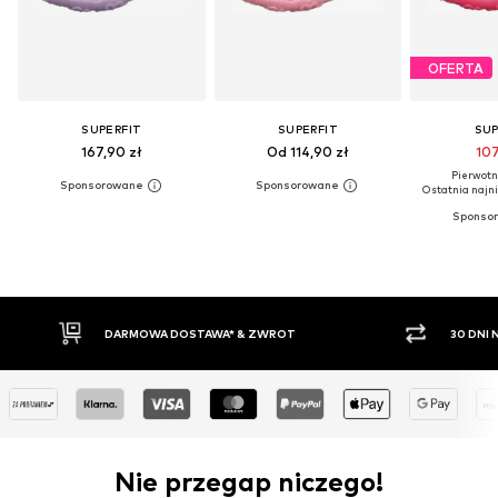
OFERTA
SUPERFIT
SUPERFIT
SUP
167,90 zł
Od 114,90 zł
107
Pierwotni
Ostatnia najni
WA* & ZWROT
30 DNI NA ZWROT TOWARU
Nie przegap niczego!