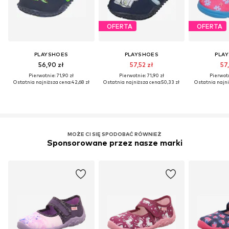
OFERTA
OFERTA
PLAYSHOES
PLAYSHOES
PLA
56,90 zł
57,52 zł
57,
Pierwotnie: 71,90 zł
Pierwotnie: 71,90 zł
Pierwotn
Ostatnia najniższa cena:
42,68 zł
Ostatnia najniższa cena:
50,33 zł
Ostatnia najni
MOŻE CI SIĘ SPODOBAĆ RÓWNIEŻ
Sponsorowane przez nasze marki