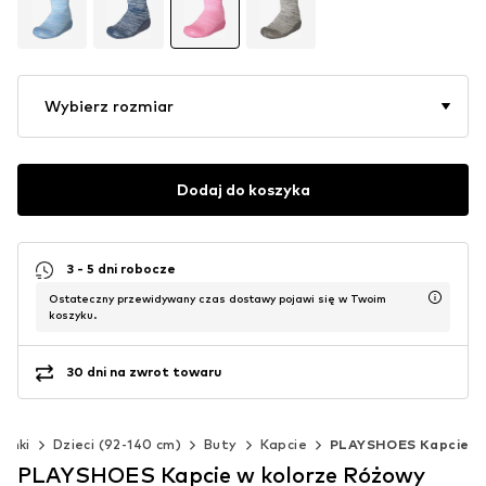
Wybierz rozmiar
Dodaj do koszyka
3 - 5 dni robocze
Ostateczny przewidywany czas dostawy pojawi się w Twoim
koszyku.
30 dni na zwrot towaru
ynki
Dzieci (92-140 cm)
Buty
Kapcie
PLAYSHOES Kapcie
PLAYSHOES Kapcie w kolorze Różowy