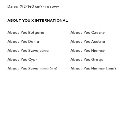
Dzieci (92-140 cm) - różowy
ABOUT YOU X INTERNATIONAL
About You Bułgaria
About You Czechy
About You Dania
About You Austria
About You Szwajcaria
About You Niemcy
About You Cypr
About You Grecja
About You Szwajcaria (en)
About You Niemcy (ang)
About You Holandia (de)
About You Global (ang)
About You Hiszpania
About You Global (es)
About You Estonia
About You Finlandia
About You Belgia (fr)
About You Szwajcaria (fr)
About You Francja
About You Chorwacja
About You Węgry
About You Szwajcaria (it)
About You Włochy
About You Litwa