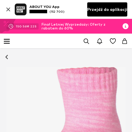
ABOUT YOU App
Przejdź do aplikacji
(152 700)
Finał Letniej Wyprzedaży: Oferty z
15
G
56
M
21
S
rabatem do 60%