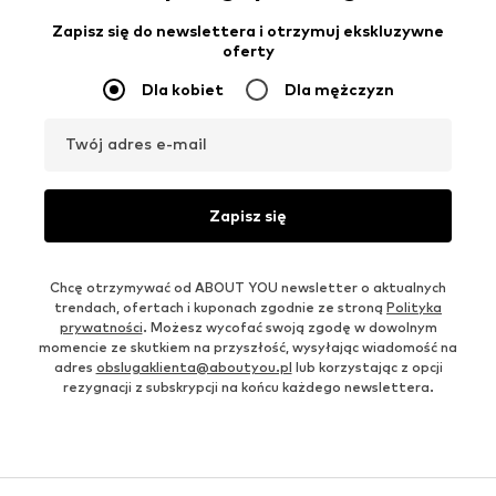
Zapisz się do newslettera i otrzymuj ekskluzywne
oferty
Dla kobiet
Dla mężczyzn
Twój adres e-mail
Zapisz się
Chcę otrzymywać od ABOUT YOU newsletter o aktualnych
trendach, ofertach i kuponach zgodnie ze stroną
Polityka
prywatności
. Możesz wycofać swoją zgodę w dowolnym
momencie ze skutkiem na przyszłość, wysyłając wiadomość na
adres
obslugaklienta@aboutyou.pl
lub korzystając z opcji
rezygnacji z subskrypcji na końcu każdego newslettera.