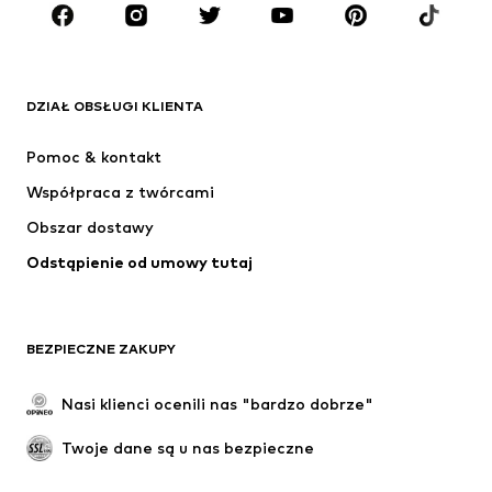
MARKI
ADIDAS ORIGINALS
Nike Sportswear
Next
ADIDAS SPORTSWEAR
DZIAŁ OBSŁUGI KLIENTA
NIKE
ADIDAS PERFORMANCE
Pomoc & kontakt
SUPERFIT
NAME IT
Współpraca z twórcami
Obszar dostawy
Odstąpienie od umowy tutaj
BEZPIECZNE ZAKUPY
Nasi klienci ocenili nas "bardzo dobrze"
Twoje dane są u nas bezpieczne