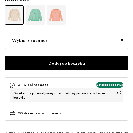
Wybierz rozmiar
Dodaj do koszyka
3 - 4 dni robocze
Szybka dostawa
Ostateczny przewidywany czas dostawy pojawi się w Twoim
koszyku.
30 dni na zwrot towaru
-140 cm)
Odzież
Moda plażowa
PLAYSHOES Moda plażowa