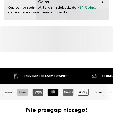
Coins
pochodzących z recyklingu może zmniejszyć
Kup ten przedmiot teraz i zdobądź do 
+24 Coins
, 
zapotrzebowanie na surowce, uniknąć odpadów i chronić
które możesz wymienić na zniżki.
zasoby naturalne.
Więcej
DARMOWA DOSTAWA* & ZWROT
30 DNI
Nie przegap niczego!