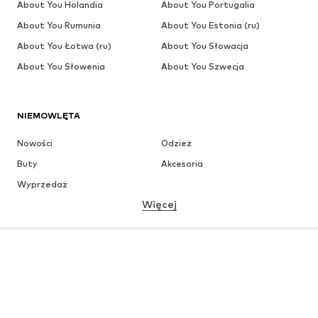
About You Holandia
About You Portugalia
About You Rumunia
About You Estonia (ru)
About You Łotwa (ru)
About You Słowacja
About You Słowenia
About You Szwecja
NIEMOWLĘTA
Nowości
Odzież
Buty
Akcesoria
Wyprzedaż
Więcej
DZIEWCZYNKI
Dzieci (92-140 cm)
Młodzież (140-176 cm)
CHŁOPCY
Dzieci (92-140 cm)
Młodzież (140-176 cm)