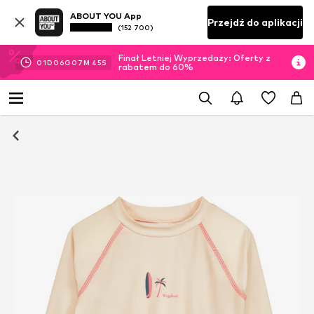
ABOUT YOU App
Przejdź do aplikacji
(152 700)
Finał Letniej Wyprzedaży: Oferty z
01
D
06
G
07
M
44
S
rabatem do 60%