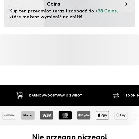
Coins
Kup ten przedmiot teraz i zdobądź do 
+38 Coins
, 
które możesz wymienić na zniżki.
DARMOWA DOSTAWA* & ZWROT
30 DNI
Nie przegap niczego!