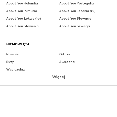
About You Holandia
About You Portugalia
About You Rumunia
About You Estonia (ru)
About You Łotwa (ru)
About You Słowacja
About You Słowenia
About You Szwecja
NIEMOWLĘTA
Nowości
Odzież
Buty
Akcesoria
Wyprzedaż
Więcej
DZIEWCZYNKI
Dzieci (92-140 cm)
Młodzież (140-176 cm)
CHŁOPCY
Dzieci (92-140 cm)
Młodzież (140-176 cm)