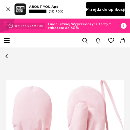
ABOUT YOU App
Przejdź do aplikacji
(152 700)
Finał Letniej Wyprzedaży: Oferty z
02
D
22
G
26
M
50
S
rabatem do 60%