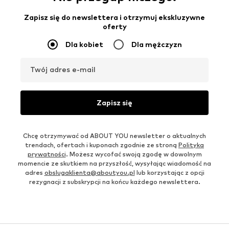
Zapisz się do newslettera i otrzymuj ekskluzywne
oferty
Dla kobiet
Dla mężczyzn
Twój adres e-mail
Zapisz się
Chcę otrzymywać od ABOUT YOU newsletter o aktualnych
trendach, ofertach i kuponach zgodnie ze stroną
Polityka
prywatności
. Możesz wycofać swoją zgodę w dowolnym
momencie ze skutkiem na przyszłość, wysyłając wiadomość na
adres
obslugaklienta@aboutyou.pl
lub korzystając z opcji
rezygnacji z subskrypcji na końcu każdego newslettera.