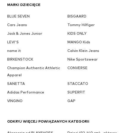
MARKI DZIECIĘCE
BLUE SEVEN
BISGAARD
Cars Jeans
Tommy Hilfiger
Jack & Jones Junior
KIDS ONLY
LEVI'S
MANGO Kids
name it
Calvin Klein Jeans
BIRKENSTOCK
Nike Sportswear
Champion Authentic Athletic
CONVERSE
Apparel
SANETTA
STACCATO
Adidas Performance
SUPERFIT
VINGINO
GAP
ODKRYJ WIĘCEJ POWIĄZANYCH KATEGORII
Akcesoria od PLAYSHOES
Dzieci (92-140 cm) - różowy