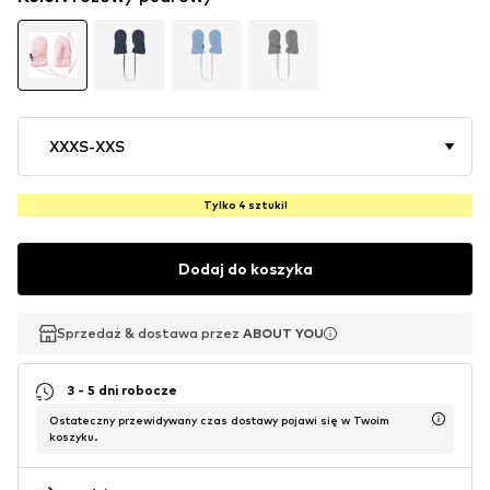
XXXS-XXS
Tylko 4 sztuki!
Dodaj do koszyka
Sprzedaż & dostawa przez
Sprzedaż & dostawa przez
ABOUT YOU
ABOUT YOU
3 - 5 dni robocze
Ostateczny przewidywany czas dostawy pojawi się w Twoim
koszyku.