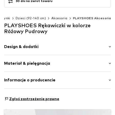
30 dni na zwrot towaru
czynki
Dzieci (92-140 cm)
Akcesoria
PLAYSHOES Akcesoria
PLAYSHOES Rękawiczki w kolorze
Różowy Pudrowy
Design & dodatki
Jednolite kolory
Materiał & pielęgnacja
Szwy w jednym odcieniu
Miękki w dotyku
Materiał: 100% Poliester - PES
Informacje o producencie
Nr artykułu
PLS0194002000001
PLAYSHOES GmbH
Eberhardstr. 20-26
Zgłoś zastrzeżenie prawne
72461 Albstadt
DE
info@playshoes.de