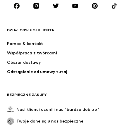
MARKI
ADIDAS ORIGINALS
Nike Sportswear
Next
ADIDAS SPORTSWEAR
DZIAŁ OBSŁUGI KLIENTA
NIKE
Jordan
Pomoc & kontakt
ADIDAS PERFORMANCE
NAME IT
Współpraca z twórcami
Obszar dostawy
Odstąpienie od umowy tutaj
BEZPIECZNE ZAKUPY
Nasi klienci ocenili nas "bardzo dobrze"
Twoje dane są u nas bezpieczne