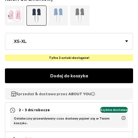
XS-XL
Tylko 2 sztuki dostępne!
Dodaj do koszyka
Sprzedaż & dostawa przez
Sprzedaż & dostawa przez
Sprzedaż & dostawa przez
ABOUT YOU
ABOUT YOU
ABOUT YOU
2 - 3 dni robocze
Szybka dostawa
Ostateczny przewidywany czas dostawy pojawi się w Twoim
koszyku.