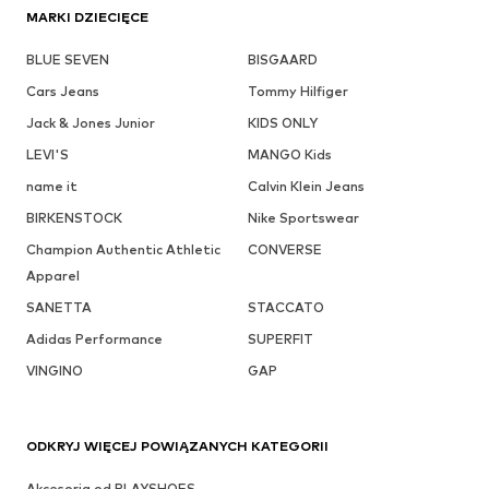
MARKI DZIECIĘCE
BLUE SEVEN
BISGAARD
Cars Jeans
Tommy Hilfiger
Jack & Jones Junior
KIDS ONLY
LEVI'S
MANGO Kids
name it
Calvin Klein Jeans
BIRKENSTOCK
Nike Sportswear
Champion Authentic Athletic
CONVERSE
Apparel
SANETTA
STACCATO
Adidas Performance
SUPERFIT
VINGINO
GAP
ODKRYJ WIĘCEJ POWIĄZANYCH KATEGORII
Akcesoria od PLAYSHOES