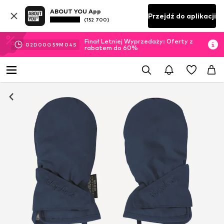
ABOUT YOU App
Przejdź do aplikacji
(152 700)
Finał Letniej Wyprzedaży: Oferty z
02
D
00
G
59
M
04
S
rabatem do 60%