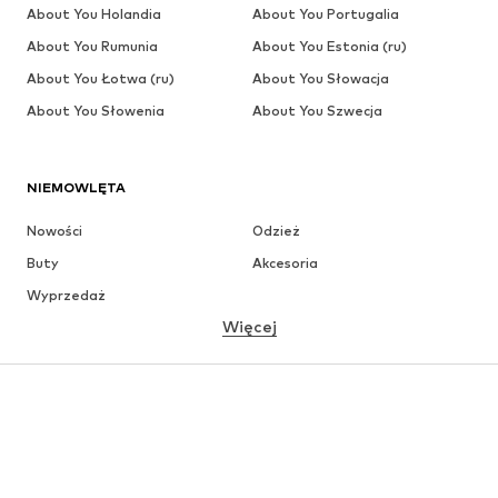
About You Holandia
About You Portugalia
About You Rumunia
About You Estonia (ru)
About You Łotwa (ru)
About You Słowacja
About You Słowenia
About You Szwecja
NIEMOWLĘTA
Nowości
Odzież
Buty
Akcesoria
Wyprzedaż
Więcej
DZIEWCZYNKI
Dzieci (92-140 cm)
Młodzież (140-176 cm)
CHŁOPCY
Dzieci (92-140 cm)
Młodzież (140-176 cm)