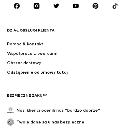
MARKI
ADIDAS ORIGINALS
Nike Sportswear
Next
ADIDAS SPORTSWEAR
DZIAŁ OBSŁUGI KLIENTA
NIKE
ADIDAS PERFORMANCE
Pomoc & kontakt
NAME IT
SUPERFIT
Współpraca z twórcami
Obszar dostawy
Odstąpienie od umowy tutaj
BEZPIECZNE ZAKUPY
Nasi klienci ocenili nas "bardzo dobrze"
Twoje dane są u nas bezpieczne