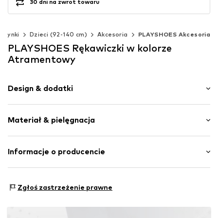
30 dni na zwrot towaru
czynki
Dzieci (92-140 cm)
Akcesoria
PLAYSHOES Akcesoria
PLAYSHOES Rękawiczki w kolorze
Atramentowy
Design & dodatki
Jednolite kolory
Materiał & pielęgnacja
Naszywka z logo
Mocny materiał
Materiał: 100% Poliester - PES
Informacje o producencie
Nr artykułu
PLS0194001000001
PLAYSHOES GmbH
Eberhardstr. 20-26
Zgłoś zastrzeżenie prawne
72461 Albstadt
DE
info@playshoes.de