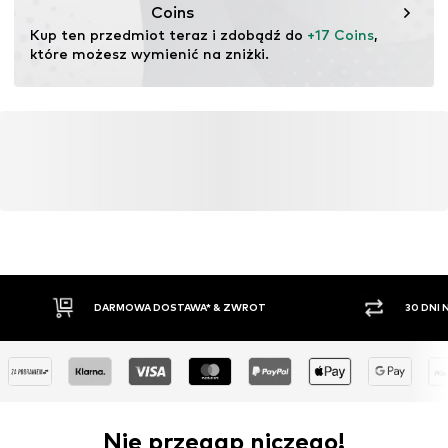
Coins
Kup ten przedmiot teraz i zdobądź do 
+17 Coins
, 
które możesz wymienić na zniżki.
DARMOWA DOSTAWA* & ZWROT
30 DNI
Nie przegap niczego!