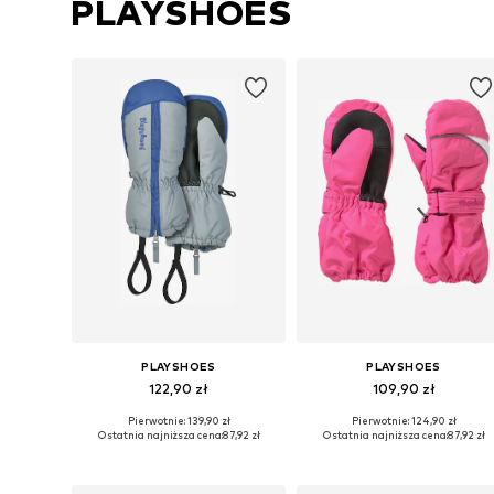
PLAYSHOES
PLAYSHOES
PLAYSHOES
122,90 zł
109,90 zł
Pierwotnie: 139,90 zł
Pierwotnie: 124,90 zł
Dostępne rozmiary: XXS, XXS-XS
Dostępn
Ostatnia najniższa cena:
87,92 zł
Ostatnia najniższa cena:
87,92 zł
Dodaj do koszyka
Dodaj do koszyka