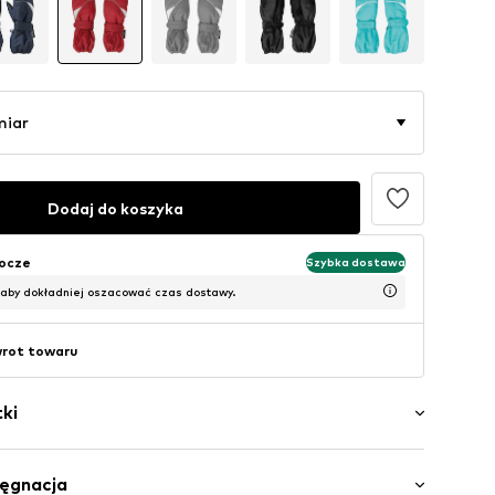
miar
Dodaj do koszyka
bocze
Szybka dostawa
 aby dokładniej oszacować czas dostawy.
wrot towaru
ki
orów
lęgnacja
ogo