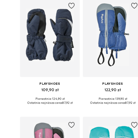
PLAYSHOES
PLAYSHOES
109,90 zł
122,90 zł
Pierwotnie: 124,90 zł
Pierwotnie: 139,90 zł
Dostępne rozmiary: XXS, XXS-XS, XS
Dostępne rozmiary: XXS, XXS-X
Ostatnia najniższa cena:
87,92 zł
Ostatnia najniższa cena:
87,92 zł
Dodaj do koszyka
Dodaj do koszyka