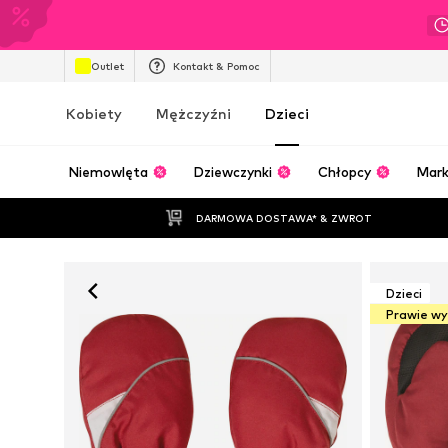
Outlet
Kontakt & Pomoc
Kobiety
Mężczyźni
Dzieci
Niemowlęta
Dziewczynki
Chłopcy
Mark
DARMOWA DOSTAWA* & ZWROT
Dzieci
Prawie w