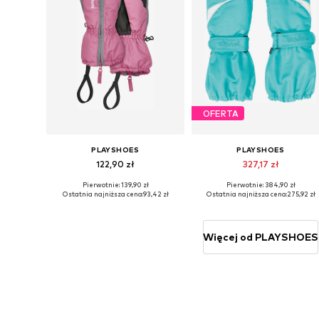
OFERTA
PLAYSHOES
PLAYSHOES
122,90 zł
327,17 zł
Pierwotnie: 139,90 zł
Pierwotnie: 384,90 zł
Dostępne rozmiary: XXS, XXS-XS
Dostępn
Ostatnia najniższa cena:
93,42 zł
Ostatnia najniższa cena:
275,92 zł
Dodaj do koszyka
Dodaj do koszyka
Więcej od PLAYSHOES