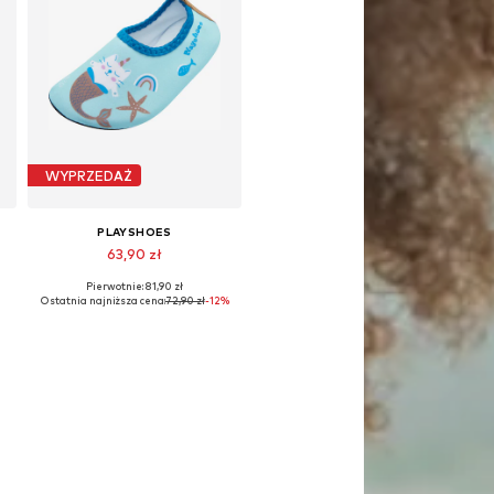
WYPRZEDAŻ
PLAYSHOES
63,90 zł
Pierwotnie: 81,90 zł
e rozmiary: XXS, XXS-XS, XS
Dostępne w różnych rozmiarach
Ostatnia najniższa cena:
72,90 zł
-12%
Dodaj do koszyka