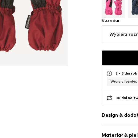
Rozmiar
Wybierz roz
2 - 3 dni ro
Wybierz rozmiar,
30 dni na z
Design & dodat
Łączenie kol
Materiał & pie
Naszywka z l