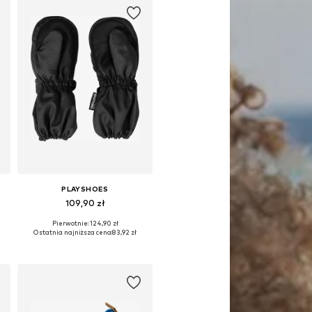
PLAYSHOES
109,90 zł
Pierwotnie: 124,90 zł
S
Dostępne rozmiary: XXS, XXS-XS, XS
Ostatnia najniższa cena:
83,92 zł
Dodaj do koszyka