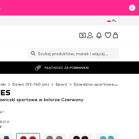
%
PL
PŁATNOŚĆ ZA POBRANIEM
nki
Dzieci (92-140 cm)
Sport
Dziedziny sportowe
Narty
OES
wiczki sportowe w kolorze Czerwony
VAT
VAT
8,21 zł
y
8,21 zł