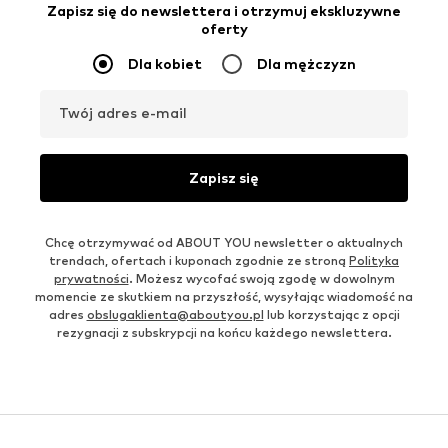
Zapisz się do newslettera i otrzymuj ekskluzywne
oferty
Dla kobiet
Dla mężczyzn
Twój adres e-mail
Zapisz się
Chcę otrzymywać od ABOUT YOU newsletter o aktualnych
trendach, ofertach i kuponach zgodnie ze stroną
Polityka
prywatności
. Możesz wycofać swoją zgodę w dowolnym
momencie ze skutkiem na przyszłość, wysyłając wiadomość na
adres
obslugaklienta@aboutyou.pl
lub korzystając z opcji
rezygnacji z subskrypcji na końcu każdego newslettera.