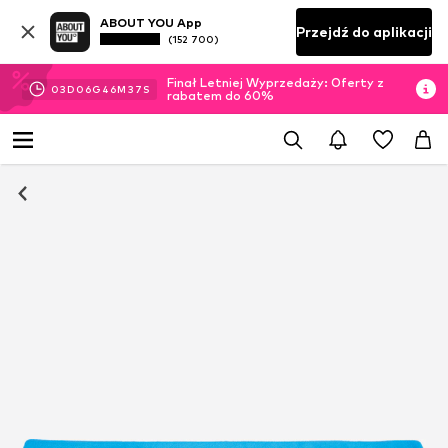
ABOUT YOU App
Przejdź do aplikacji
(152 700)
Finał Letniej Wyprzedaży: Oferty z
03
D
06
G
46
M
37
S
rabatem do 60%