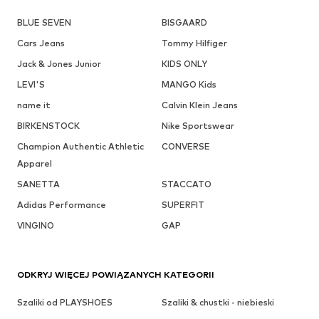
BLUE SEVEN
BISGAARD
Cars Jeans
Tommy Hilfiger
Jack & Jones Junior
KIDS ONLY
LEVI'S
MANGO Kids
name it
Calvin Klein Jeans
BIRKENSTOCK
Nike Sportswear
Champion Authentic Athletic
CONVERSE
Apparel
SANETTA
STACCATO
Adidas Performance
SUPERFIT
VINGINO
GAP
ODKRYJ WIĘCEJ POWIĄZANYCH KATEGORII
Szaliki od PLAYSHOES
Szaliki & chustki - niebieski