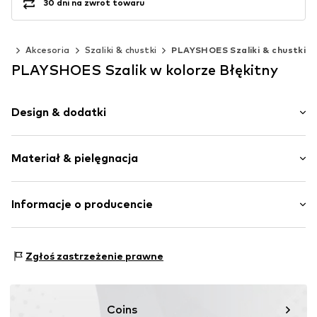
30 dni na zwrot towaru
cm)
Akcesoria
Szaliki & chustki
PLAYSHOES Szaliki & chustki
PLAYSHOES Szalik w kolorze Błękitny
Design & dodatki
Jednolite kolory
Materiał & pielęgnacja
Polar
Proste zakończenie
Szwy w jednym odcieniu
Materiał: 100% Poliester - PES
Informacje o producencie
Miękki w dotyku
Prostokątne
PLAYSHOES GmbH
Eberhardstr. 20-26
Zgłoś zastrzeżenie prawne
Nr artykułu
PLS0182004000001
72461 Albstadt
DE
info@playshoes.de
Coins