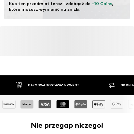
Kup ten przedmiot teraz i zdobądź do 
+10 Coins
, 
które możesz wymienić na zniżki.
DARMOWA DOSTAWA* & ZWROT
30 DNI
Nie przegap niczego!