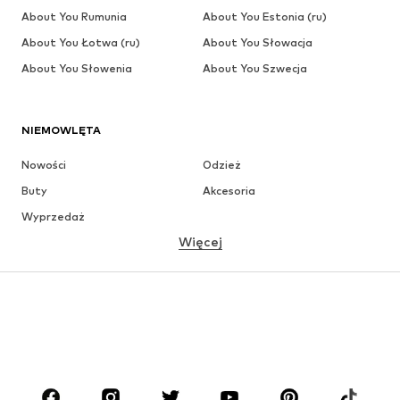
About You Rumunia
About You Estonia (ru)
About You Łotwa (ru)
About You Słowacja
About You Słowenia
About You Szwecja
NIEMOWLĘTA
Nowości
Odzież
Buty
Akcesoria
Wyprzedaż
Więcej
DZIEWCZYNKI
Dzieci (92-140 cm)
Młodzież (140-176 cm)
CHŁOPCY
Dzieci (92-140 cm)
Młodzież (140-176 cm)