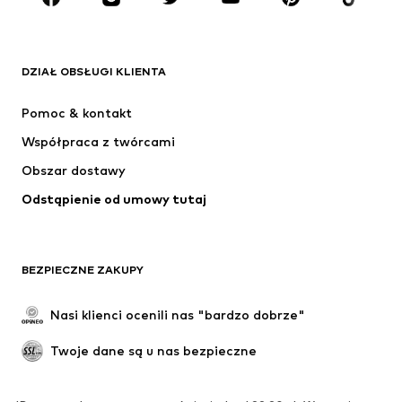
MARKI
ADIDAS ORIGINALS
Nike Sportswear
Next
ADIDAS SPORTSWEAR
DZIAŁ OBSŁUGI KLIENTA
NIKE
Jordan
Pomoc & kontakt
ADIDAS PERFORMANCE
NAME IT
Współpraca z twórcami
Obszar dostawy
Odstąpienie od umowy tutaj
BEZPIECZNE ZAKUPY
Nasi klienci ocenili nas "bardzo dobrze"
Twoje dane są u nas bezpieczne