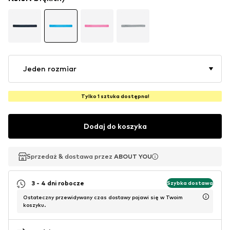
Jeden rozmiar
Tylko 1 sztuka dostępna!
Dodaj do koszyka
Sprzedaż & dostawa przez
Sprzedaż & dostawa przez
Sprzedaż & dostawa przez
ABOUT YOU
ABOUT YOU
ABOUT YOU
3 - 4 dni robocze
Szybka dostawa
Ostateczny przewidywany czas dostawy pojawi się w Twoim
koszyku.