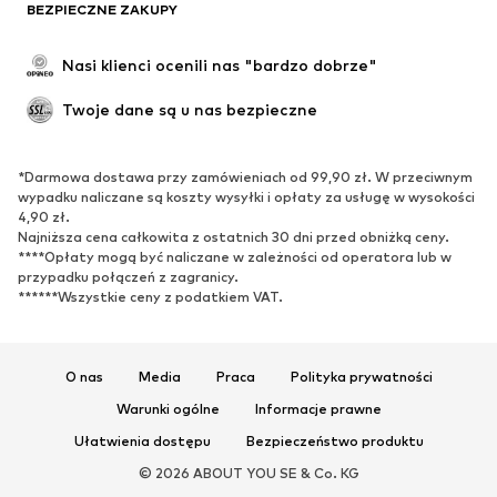
BEZPIECZNE ZAKUPY
Nasi klienci ocenili nas "bardzo dobrze"
Twoje dane są u nas bezpieczne
*Darmowa dostawa przy zamówieniach od 99,90 zł. W przeciwnym
wypadku naliczane są koszty wysyłki i opłaty za usługę w wysokości
4,90 zł.
Najniższa cena całkowita z ostatnich 30 dni przed obniżką ceny.
****Opłaty mogą być naliczane w zależności od operatora lub w
przypadku połączeń z zagranicy.
******Wszystkie ceny z podatkiem VAT.
O nas
Media
Praca
Polityka prywatności
Warunki ogólne
Informacje prawne
Ułatwienia dostępu
Bezpieczeństwo produktu
© 2026 ABOUT YOU SE & Co. KG