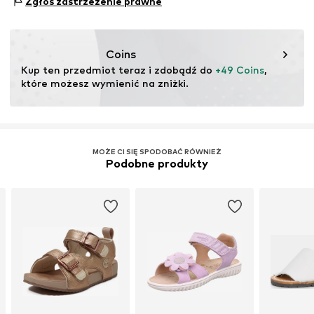
Zgłoś zastrzeżenie prawne
Zamek na rzepę
8073 Feldkirchen bei Graz
AT
Nr artykułu
SUFgws8001000001
https://legero-united.com/
Coins
Kup ten przedmiot teraz i zdobądź do 
+49 Coins
, 
które możesz wymienić na zniżki.
MOŻE CI SIĘ SPODOBAĆ RÓWNIEŻ
Podobne produkty