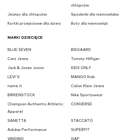
chłopców
Jeansy dla chłopców
Spodenki dla niemowlaka
Kurtki przejściowe dla dzieci
Buty dla niemowląt
MARKI DZIECIĘCE
BLUE SEVEN
BISGAARD
Cars Jeans
Tommy Hilfiger
Jack & Jones Junior
KIDS ONLY
LEVI'S
MANGO Kids
name it
Calvin Klein Jeans
BIRKENSTOCK
Nike Sportswear
Champion Authentic Athletic
CONVERSE
Apparel
SANETTA
STACCATO
Adidas Performance
SUPERFIT
VINGINO
GAP