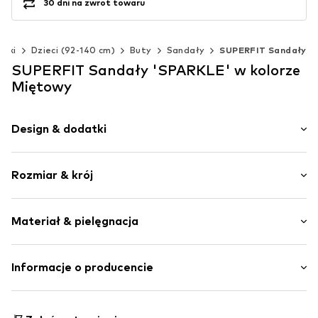
30 dni na zwrot towaru
ynki
Dzieci (92-140 cm)
Buty
Sandały
SUPERFIT Sandały
SUPERFIT Sandały 'SPARKLE' w kolorze
Miętowy
Design & dodatki
Łączenie kolorów
Rozmiar & krój
Imitacja skóry
Otwarty nosek
Wysokość obcasa: Płaski obcas (0-3 cm)
Profil podeszwy
Materiał & pielęgnacja
Wzmocniona pięta
Wzór na całej powierzchni
Materiał wierzchni: Syntetyczny materiał
Informacje o producencie
Elastyczna podeszwa
Podszewka i brandzel: Syntetyczny materiał
Imitacja skóry
Legero Schuhfabrik GmbH
Podeszwa: Guma
Filc
Legero-United-Straße 4
Kraj pochodzenia: Indie