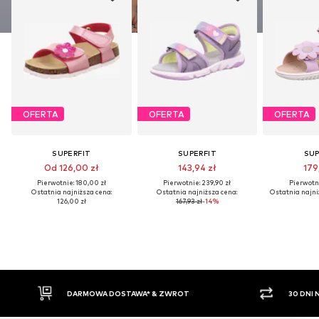
OFERTA
OFERTA
OFERTA
SUPERFIT
SUPERFIT
SUP
Od 126,00 zł
143,94 zł
179
Pierwotnie: 180,00 zł
Pierwotnie: 239,90 zł
Pierwotni
Ostatnia najniższa cena:
Ostatnia najniższa cena:
Ostatnia najni
126,00 zł
167,93 zł
-14%
DARMOWA DOSTAWA* & ZWROT
30 DNI