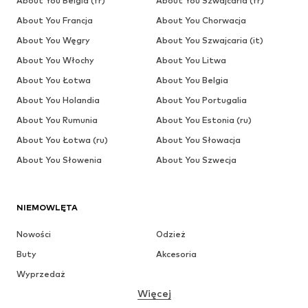
About You Belgia (fr)
About You Szwajcaria (fr)
About You Francja
About You Chorwacja
About You Węgry
About You Szwajcaria (it)
About You Włochy
About You Litwa
About You Łotwa
About You Belgia
About You Holandia
About You Portugalia
About You Rumunia
About You Estonia (ru)
About You Łotwa (ru)
About You Słowacja
About You Słowenia
About You Szwecja
NIEMOWLĘTA
Nowości
Odzież
Buty
Akcesoria
Wyprzedaż
Więcej
DZIEWCZYNKI