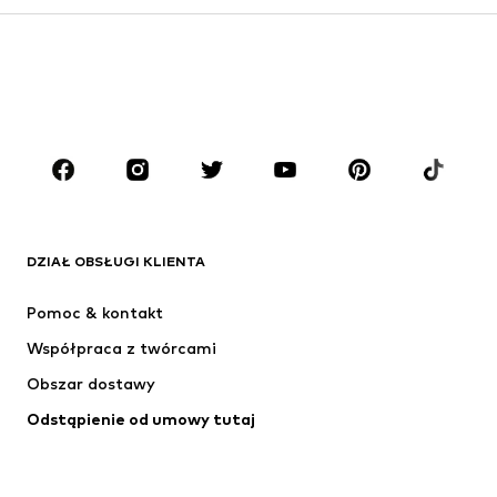
Dzieci (92-140 cm)
Młodzież (140-176 cm)
CHŁOPCY
Dzieci (92-140 cm)
Młodzież (140-176 cm)
MARKI
ADIDAS ORIGINALS
Nike Sportswear
Next
ADIDAS SPORTSWEAR
DZIAŁ OBSŁUGI KLIENTA
NIKE
ADIDAS PERFORMANCE
Pomoc & kontakt
NAME IT
SUPERFIT
Współpraca z twórcami
Obszar dostawy
Odstąpienie od umowy tutaj