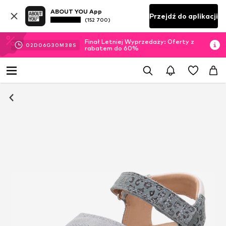
ABOUT YOU App
Przejdź do aplikacji
(152 700)
Finał Letniej Wyprzedaży: Oferty z
02
D
06
G
30
M
37
S
rabatem do 60%