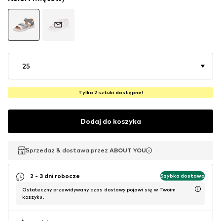
25
Tylko 2 sztuki dostępne!
Dodaj do koszyka
Sprzedaż & dostawa przez
Sprzedaż & dostawa przez
Sprzedaż & dostawa przez
ABOUT YOU
ABOUT YOU
ABOUT YOU
2 - 3 dni robocze
Szybka dostawa
Ostateczny przewidywany czas dostawy pojawi się w Twoim
koszyku.