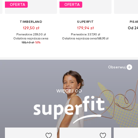
OFERTA
OFERTA
TIMBERLAND
SUPERFIT
PIS
129,50 zł
179,94 zł
Od 24
Pierwotnie: 259,00 zł
Pierwotnie: 337,90 zł
Ostatnia najniższa cena:
Ostatnia najniższa cena:
168,95 zł
155,40 zł
-16%
Obserwuj
WIĘCEJ OD