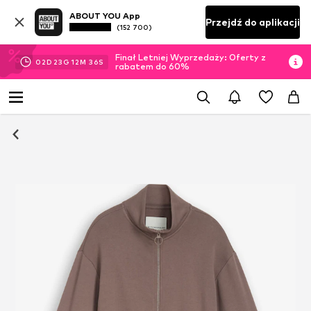
ABOUT YOU App
Przejdź do aplikacji
(152 700)
Finał Letniej Wyprzedaży: Oferty z
02
D
23
G
12
M
35
S
rabatem do 60%