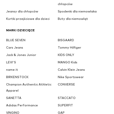
chłopców
Jeansy dla chłopców
Spodenki dla niemowlaka
Kurtki przejściowe dla dzieci
Buty dla niemowląt
MARKI DZIECIĘCE
BLUE SEVEN
BISGAARD
Cars Jeans
Tommy Hilfiger
Jack & Jones Junior
KIDS ONLY
LEVI'S
MANGO Kids
name it
Calvin Klein Jeans
BIRKENSTOCK
Nike Sportswear
Champion Authentic Athletic
CONVERSE
Apparel
SANETTA
STACCATO
Adidas Performance
SUPERFIT
VINGINO
GAP