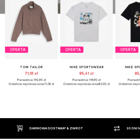
OFERTA
OFERTA
OFERTA
TOM TAILOR
NIKE SPORTSWEAR
NIKE S
71,18 zł
85,41 zł
85,
Pierwotnie: 192,90 zł
Pierwotnie: 119,90 zł
Pierwotni
Ostatnia najniższa cena:
71,18 zł
Ostatnia najniższa cena:
83,92 zł
Ostatnia najni
OSTAWA* & ZWROT
30 DNI NA ZWROT TOWARU