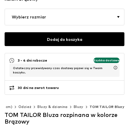
Wybierz rozmiar
Dodaj do koszyka
3 - 4 dni robocze
Szybka dostawa
Ostateczny przewidywany czas dostawy pojawi się w Twoim
koszyku.
30 dni na zwrot towaru
140 cm)
Odzież
Bluzy & dzianina
Bluzy
TOM TAILOR Bluzy
TOM TAILOR Bluza rozpinana w kolorze
Brązowy