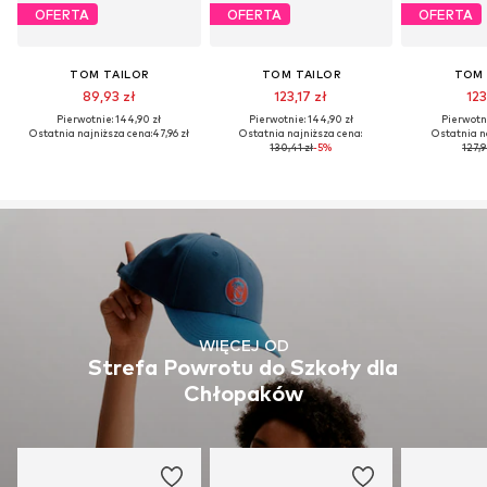
OFERTA
OFERTA
OFERTA
TOM TAILOR
TOM TAILOR
TOM 
89,93 zł
123,17 zł
123
Pierwotnie: 144,90 zł
Pierwotnie: 144,90 zł
Pierwotni
Ostatnia najniższa cena:
47,96 zł
Ostatnia najniższa cena:
Ostatnia n
130,41 zł
-5%
127,9
WIĘCEJ OD
Strefa Powrotu do Szkoły dla
Chłopaków