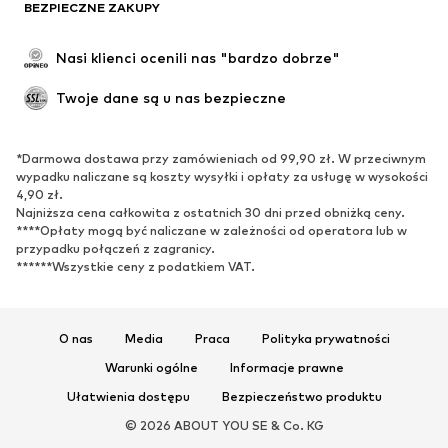
BEZPIECZNE ZAKUPY
Nasi klienci ocenili nas "bardzo dobrze"
Twoje dane są u nas bezpieczne
*Darmowa dostawa przy zamówieniach od 99,90 zł. W przeciwnym
wypadku naliczane są koszty wysyłki i opłaty za usługę w wysokości
4,90 zł.
Najniższa cena całkowita z ostatnich 30 dni przed obniżką ceny.
****Opłaty mogą być naliczane w zależności od operatora lub w
przypadku połączeń z zagranicy.
******Wszystkie ceny z podatkiem VAT.
O nas
Media
Praca
Polityka prywatności
Warunki ogólne
Informacje prawne
Ułatwienia dostępu
Bezpieczeństwo produktu
© 2026 ABOUT YOU SE & Co. KG