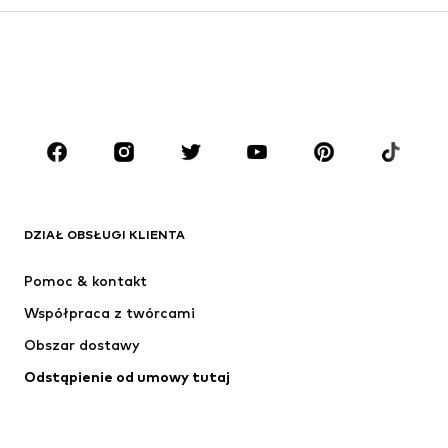
Dzieci (92-140 cm)
Młodzież (140-176 cm)
CHŁOPCY
Dzieci (92-140 cm)
Młodzież (140-176 cm)
MARKI
ADIDAS ORIGINALS
Nike Sportswear
Next
ADIDAS SPORTSWEAR
DZIAŁ OBSŁUGI KLIENTA
NIKE
Jordan
Pomoc & kontakt
ADIDAS PERFORMANCE
NAME IT
Współpraca z twórcami
Obszar dostawy
Odstąpienie od umowy tutaj