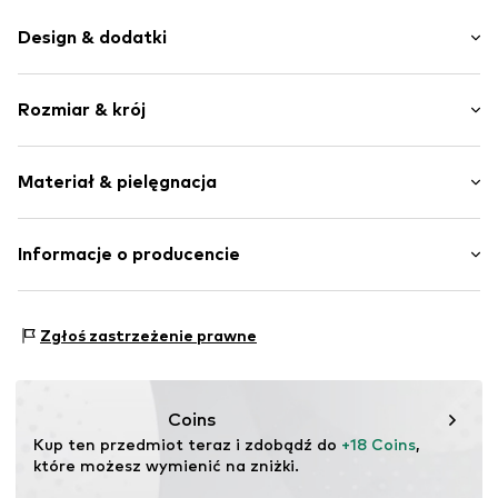
Design & dodatki
Jednolite kolory
Rozmiar & krój
Dres
Kołnierz typu stójka
Długość rękawa: Długi rękaw
Elastyczne zakończenie/szew
Materiał & pielęgnacja
Długość: Długość normalna
Zakryte ramiona
Krój: Normalny krój
Szwy w jednym odcieniu
Materiał: 100% Bawełna
Informacje o producencie
Miękki w dotyku
Kraj pochodzenia: Bangladesz
Zamek błyskawiczny
Tom Tailor GmbH
Garstedter Weg 14
Nr artykułu
TOTeqnn001000001
Zgłoś zastrzeżenie prawne
22453 Hamburg
DE
info@tom-tailor.com
Coins
Kup ten przedmiot teraz i zdobądź do 
+18 Coins
, 
które możesz wymienić na zniżki.