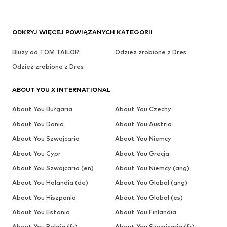
ODKRYJ WIĘCEJ POWIĄZANYCH KATEGORII
Bluzy od TOM TAILOR
Odzież zrobione z Dres
Odzież zrobione z Dres
ABOUT YOU X INTERNATIONAL
About You Bułgaria
About You Czechy
About You Dania
About You Austria
About You Szwajcaria
About You Niemcy
About You Cypr
About You Grecja
About You Szwajcaria (en)
About You Niemcy (ang)
About You Holandia (de)
About You Global (ang)
About You Hiszpania
About You Global (es)
About You Estonia
About You Finlandia
About You Belgia (fr)
About You Szwajcaria (fr)