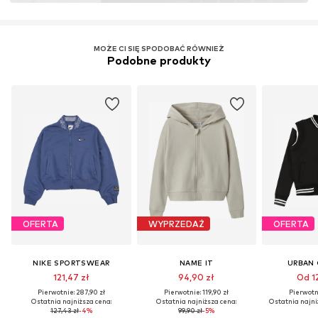
MOŻE CI SIĘ SPODOBAĆ RÓWNIEŻ
Podobne produkty
OFERTA
WYPRZEDAŻ
OFERTA
NIKE SPORTSWEAR
NAME IT
URBAN 
121,47 zł
94,90 zł
Od 12
Pierwotnie: 287,90 zł
Pierwotnie: 119,90 zł
Pierwotni
Ostatnia najniższa cena:
Ostatnia najniższa cena:
Ostatnia najni
127,43 zł
-4%
99,90 zł
-5%